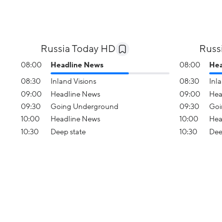
Russia Today HD
Russ
08:00
Headline News
08:00
Hea
08:30
Inland Visions
08:30
Inl
09:00
Headline News
09:00
Hea
09:30
Going Underground
09:30
Goi
10:00
Headline News
10:00
Hea
10:30
Deep state
10:30
Dee