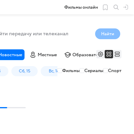
Фильмы онлайн
Найти
Новостные
Местные
Образовательные
Му
Фильмы
Сериалы
Спорт
4
Сб, 15
Вс, 16
Пн, 17