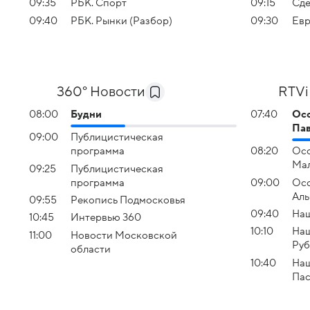
09:35
РБК. Спорт
09:15
Сде
09:40
РБК. Рынки (Разбор)
09:30
Евр
360° Новости
RTVi
08:00
Будни
07:40
Осо
Пав
09:00
Публицистическая
программа
08:20
Осо
Ма
09:25
Публицистическая
программа
09:00
Осо
Аль
09:55
Рекопись Подмосковья
09:40
Наш
10:45
Интервью 360
10:10
Наш
11:00
Новости Московской
Руб
области
10:40
Наш
Пас