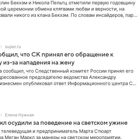
клин Бекхэм и Никола Пельтц отметили первую годовщину
ной церемонии обмена клятвами любви и верности, на
звали никого из клана Бекхэм. По словам инсайдеров, пара
super.ru
бщил, что СК принял его обращение к
 из-за нападения на жену
в сообщил, что Следственный комитет России принял его
дресованное председателю ведомства Александру
Бизнесмен опубликовал ответ Информационного центра СК
е. В
Елена Нужная
л осудили за поведение на светском ужине
 телеведущая и предприниматель Марта Стюарт
ла Меган Маркл за манеры на светском мероприятии.