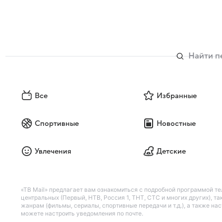
Все
Избранные
Спортивные
Новостные
Увлечения
Детские
«ТВ Mail» предлагает вам ознакомиться с подробной программой те
центральных (Первый, НТВ, Россия 1, ТНТ, СТС и многих других), 
жанрам (фильмы, сериалы, спортивные передачи и т.д.), а также н
можете настроить уведомления по почте.