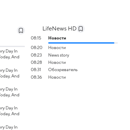
LifeNews HD
08:15
Новости
08:20
Новости
ry Day In
08:23
News story
 Today, And
08:28
Новости
08:31
Обозреватель
ry Day In
 Today, And
08:36
Новости
ry Day In
 Today, And
ry Day In
 Today, And
ry Day In