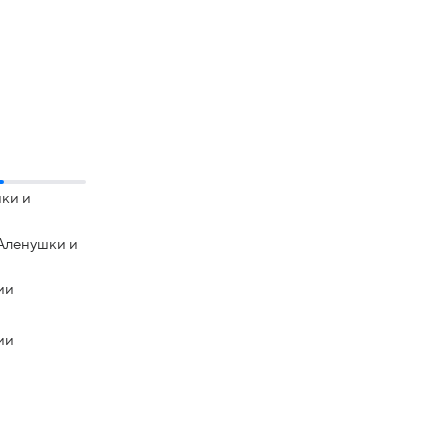
ки и
Аленушки и
ии
ии