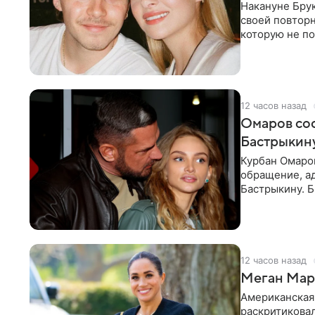
Накануне Бру
своей повтор
которую не по
считает это
12 часов назад
Омаров соо
Бастрыкину
Курбан Омаро
обращение, а
Бастрыкину. 
в личном блог
12 часов назад
Меган Марк
Американская
раскритикова