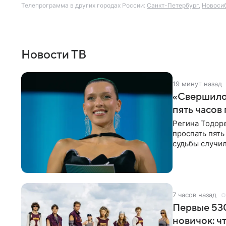
Телепрограмма в других городах России:
Санкт-Петербург
,
Новоси
Новости ТВ
19 минут назад
«Свершилос
пять часов
Регина Тодоре
проспать пять
судьбы случил
ребенком. Ар
7 часов назад
Первые 530
новичок: ч