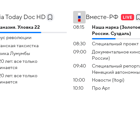
ia Today Doc HD
Вместе-РФ
аназия. Уловка 22
08:15
Наша марка (Золото
России. Суздаль)
ус революции
08:30
Специальный проект
анская таксистка
09:00
Документальное кин
рика Лумумбы
России)
20 лет: все только
09:40
Специальный репорт
инается
Ненецкий автономный
20 лет: все только
10:00
Новости (Itogi)
инается
10:10
Про Арт