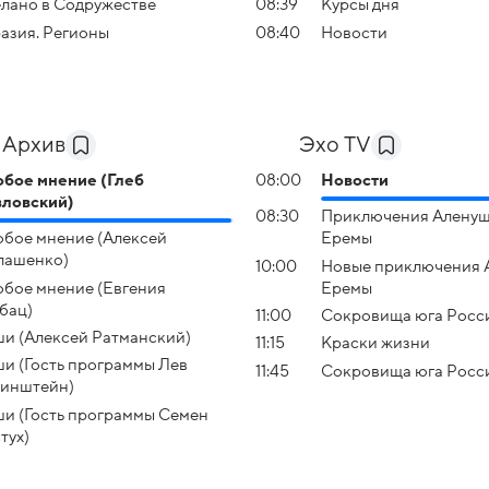
лано в Содружестве
08:39
Курсы дня
азия. Регионы
08:40
Новости
 Архив
Эхо TV
бое мнение (Глеб
08:00
Новости
ловский)
08:30
Приключения Аленуш
бое мнение (Алексей
Еремы
лашенко)
10:00
Новые приключения 
бое мнение (Евгения
Еремы
бац)
11:00
Сокровища юга Росс
и (Алексей Ратманский)
11:15
Краски жизни
и (Гость программы Лев
11:45
Сокровища юга Росс
инштейн)
и (Гость программы Семен
тух)