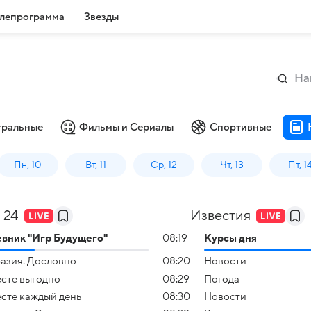
лепрограмма
Звезды
тральные
Фильмы и Сериалы
Спортивные
Пн, 10
Вт, 11
Ср, 12
Чт, 13
Пт, 1
 24
Известия
вник "Игр Будущего"
08:19
Курсы дня
азия. Дословно
08:20
Новости
сте выгодно
08:29
Погода
сте каждый день
08:30
Новости