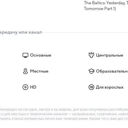
The Baltics: Yesterday,
Tomorrow Part 1)
Основные
Центральные
Местные
Образовательн
HD
Для взрослых
лепередач на сегодня, завтра и на неделю, для всех популярных российск
так и для местных и тематических каналов — музыкальных, спортивных, нов
астроить список интересных лично вам телепрограмм. Кроме того, вам дос