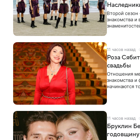
Наследник
Второй сезон 
знакомства и 
знаменитостей
несколько дне
11 часов назад
Роза Сябит
свадьбы
Отношения ме
знакомства и 
начинаются то
многого,
11 часов назад
Бруклин Бе
годовщину