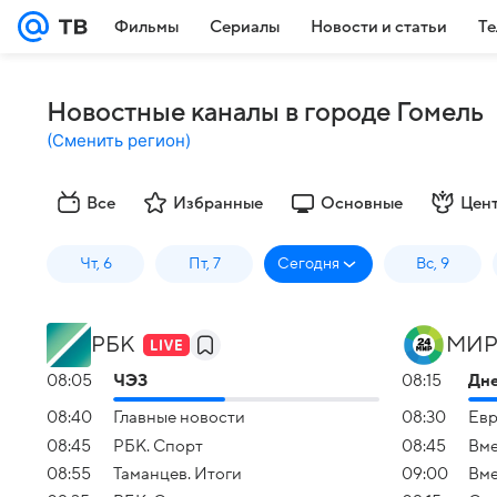
Фильмы
Сериалы
Новости и статьи
Те
Новостные каналы в городе Гомель
(
Сменить регион
)
Все
Избранные
Основные
Цен
Чт, 6
Пт, 7
Сегодня
Вс, 9
РБК
МИР
08:05
ЧЭЗ
08:15
Дне
08:40
Главные новости
08:30
Евр
08:45
РБК. Спорт
08:45
Вме
08:55
Таманцев. Итоги
09:00
Вме