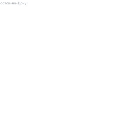
остов-на-Дону
.