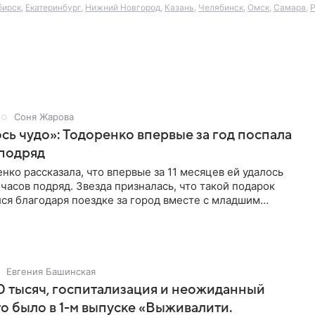
бирск
,
Екатеринбург
,
Нижний Новгород
,
Казань
,
Челябинск
,
Омск
,
Самара
,
Р
Соня Жарова
ь чудо»: Тодоренко впервые за год поспала
 подряд
нко рассказала, что впервые за 11 месяцев ей удалось
 часов подряд. Звезда призналась, что такой подарок
ся благодаря поездке за город вместе с младшим
тистка
Евгения Башинская
 тысяч, госпитализация и неожиданный
то было в 1-м выпуске «Выживалити.