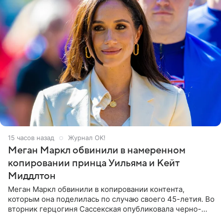
15 часов назад
Журнал OK!
Меган Маркл обвинили в намеренном
копировании принца Уильяма и Кейт
Миддлтон
Меган Маркл обвинили в копировании контента,
которым она поделилась по случаю своего 45-летия. Во
вторник герцогиня Сассекская опубликовала черно-
белую фотографию, на которой она прыгает в бассейн с