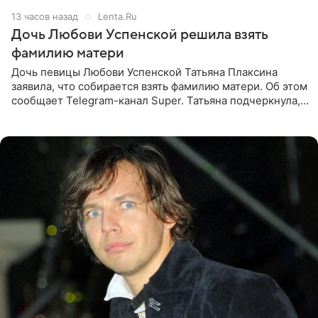
13 часов назад
Lenta.Ru
Дочь Любови Успенской решила взять
фамилию матери
Дочь певицы Любови Успенской Татьяна Плаксина
заявила, что собирается взять фамилию матери. Об этом
сообщает Telegram-канал Super. Татьяна подчеркнула,
что приняла решение о смене фамилии, поскольку
именно от