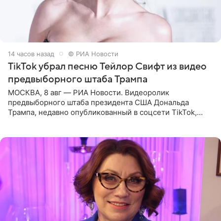
14 часов назад
© РИА Новости
TikTok убрал песню Тейлор Свифт из видео
предвыборного штаба Трампа
МОСКВА, 8 авг — РИА Новости. Видеоролик
предвыборного штаба президента США Дональда
Трампа, недавно опубликованный в соцсети TikTok,
остался без звуковой дорожки в виде песни August
(«Август») американской