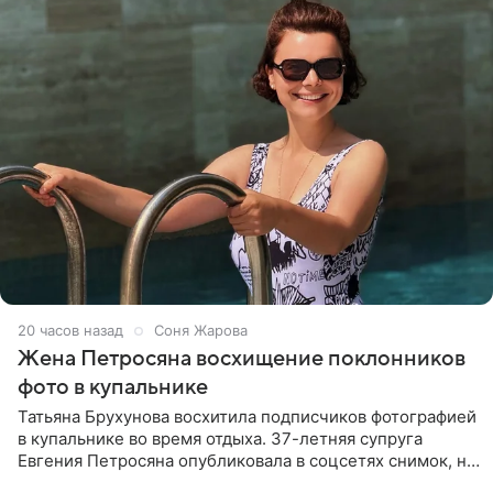
20 часов назад
Соня Жарова
Жена Петросяна восхищение поклонников
фото в купальнике
Татьяна Брухунова восхитила подписчиков фотографией
в купальнике во время отдыха. 37-летняя супруга
Евгения Петросяна опубликовала в соцсетях снимок, на
котором позирует у бассейна в белоснежном монокини