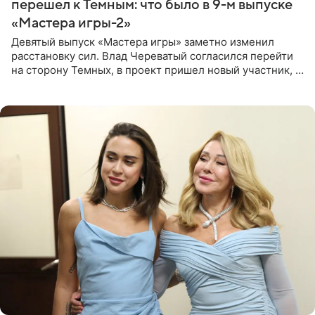
перешел к Темным: что было в 9-м выпуске
«Мастера игры-2»
Девятый выпуск «Мастера игры» заметно изменил
расстановку сил. Влад Череватый согласился перейти
на сторону Темных, в проект пришел новый участник, а
Курбан Омаров и Анна Седокова оказались под таким
давлением.