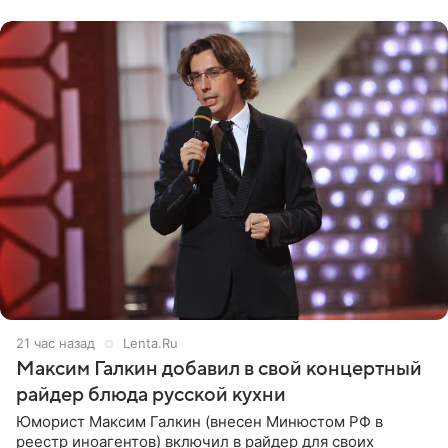
с
21 час назад
Lenta.Ru
Максим Галкин добавил в свой концертный
райдер блюда русской кухни
Юморист Максим Галкин (внесен Минюстом РФ в
реестр иноагентов) включил в райдер для своих