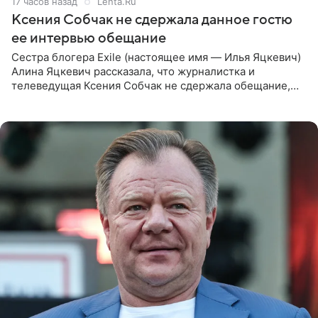
17 часов назад
Lenta.Ru
Ксения Собчак не сдержала данное гостю
ее интервью обещание
Сестра блогера Exile (настоящее имя — Илья Яцкевич)
Алина Яцкевич рассказала, что журналистка и
телеведущая Ксения Собчак не сдержала обещание,
которое дала ему во время интервью с ним. Об этом она
заявила в