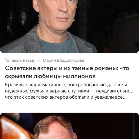
15 часов назад
Мария Владимирова
Советские актеры и их тайные романы: что
скрывали любимцы миллионов
Красивые, харизматичные, востребованные да еще и
надежные мужья и верные спутники — неудивительно,
что этих советских актеров обожали и уважали все
женщины большой страны, и наверняка не раз ставили
их в