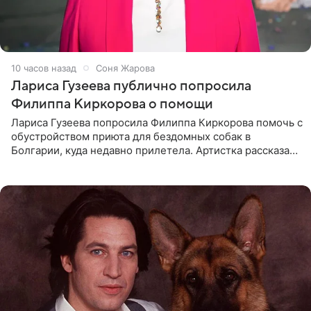
10 часов назад
Соня Жарова
Лариса Гузеева публично попросила
Филиппа Киркорова о помощи
Лариса Гузеева попросила Филиппа Киркорова помочь с
обустройством приюта для бездомных собак в
Болгарии, куда недавно прилетела. Артистка рассказала
о местных волонтерах, которые временно забирают
животных к