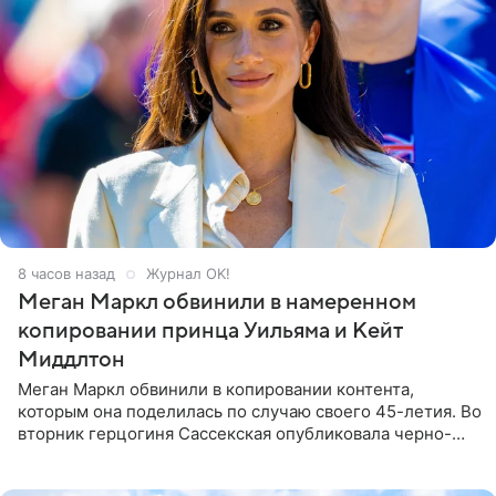
8 часов назад
Журнал OK!
Меган Маркл обвинили в намеренном
копировании принца Уильяма и Кейт
Миддлтон
Меган Маркл обвинили в копировании контента,
которым она поделилась по случаю своего 45-летия. Во
вторник герцогиня Сассекская опубликовала черно-
белую фотографию, на которой она прыгает в бассейн с
воздушными