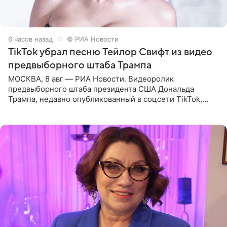
6 часов назад
© РИА Новости
TikTok убрал песню Тейлор Свифт из видео
предвыборного штаба Трампа
МОСКВА, 8 авг — РИА Новости. Видеоролик
предвыборного штаба президента США Дональда
Трампа, недавно опубликованный в соцсети TikTok,
остался без звуковой дорожки в виде песни August
(«Август») американской