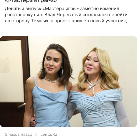
«Мастера игры-2»
Девятый выпуск «Мастера игры» заметно изменил
расстановку сил. Влад Череватый согласился перейти
на сторону Темных, в проект пришел новый участник, а
Курбан Омаров и Анна Седокова оказались под таким
давлением.
5 часов назад
Lenta.Ru