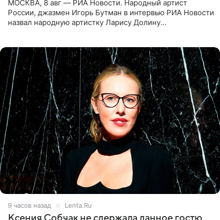
МОСКВА, 8 авг — РИА Новости. Народный артист
России, джазмен Игорь Бутман в интервью РИА Новости
назвал народную артистку Ларису Долину
великолепной певицей и рассказал о желании сделать с
ней новую совместную
9 часов назад
Lenta.Ru
Ксения Собчак не сдержала данное гостю