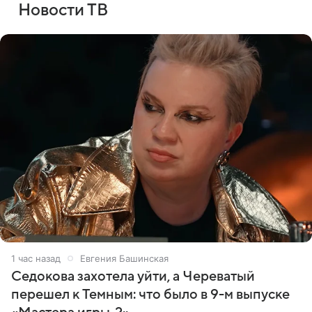
Новости ТВ
1 час назад
Евгения Башинская
Седокова захотела уйти, а Череватый
перешел к Темным: что было в 9-м выпуске