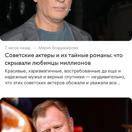
7 часов назад
Мария Владимирова
Советские актеры и их тайные романы: что
скрывали любимцы миллионов
Красивые, харизматичные, востребованные да еще и
надежные мужья и верные спутники — неудивительно,
что этих советских актеров обожали и уважали все
женщины большой страны, и наверняка не раз ставили
их в