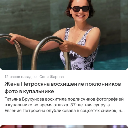
12 часов назад
Соня Жарова
Жена Петросяна восхищение поклонников
фото в купальнике
Татьяна Брухунова восхитила подписчиков фотографией
в купальнике во время отдыха. 37-летняя супруга
Евгения Петросяна опубликовала в соцсетях снимок, на
котором позирует у бассейна в белоснежном монокини
с