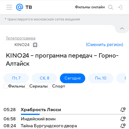
Фильмы онлайн
* транслируется московская сетка вещания
Телепрограмма
(
Сменить регион
)
KINO24
KINO24 – программа передач – Горно-
Алтайск
Пт, 7
Сб, 8
Сегодня
Пн, 10
Вт,
Фильмы
Сериалы
Спорт
05:28
Храбрость Лэсси
06:58
Индейский воин
08:24
Тайна Бургундского двора