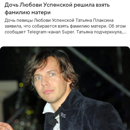
Дочь Любови Успенской решила взять
фамилию матери
Дочь певицы Любови Успенской Татьяна Плаксина
заявила, что собирается взять фамилию матери. Об этом
сообщает Telegram-канал Super. Татьяна подчеркнула,
что приняла решение о смене фамилии, поскольку
именно от