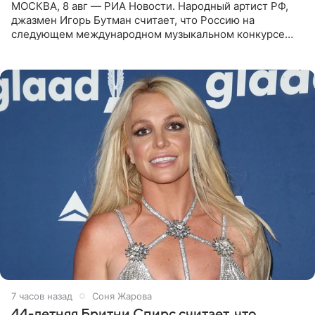
МОСКВА, 8 авг — РИА Новости. Народный артист РФ,
джазмен Игорь Бутман считает, что Россию на
следующем международном музыкальном конкурсе
«Интервидение» могла бы представить молодая певица
Варвара Убель, так
7 часов назад
Соня Жарова
44-летняя Бритни Спирс считает, что