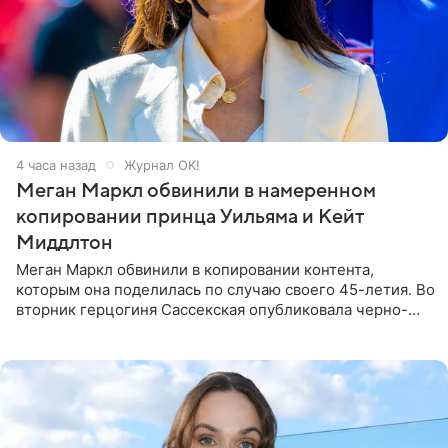
4 часа назад
Журнал OK!
Меган Маркл обвинили в намеренном
копировании принца Уильяма и Кейт
Миддлтон
Меган Маркл обвинили в копировании контента,
которым она поделилась по случаю своего 45-летия. Во
вторник герцогиня Сассекская опубликовала черно-
белую фотографию, на которой она прыгает в бассейн с
воздушными