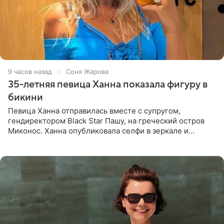
9 часов назад
Соня Жарова
35-летняя певица Ханна показала фигуру в
бикини
Певица Ханна отправилась вместе с супругом,
гендиректором Black Star Пашу, на греческий остров
Миконос. Ханна опубликовала селфи в зеркале и
призналась, что сейчас особенно довольна собой. По
словам певицы, она