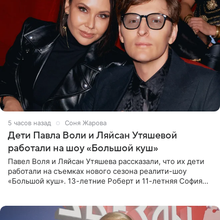
5 часов назад
Соня Жарова
Дети Павла Воли и Ляйсан Утяшевой
работали на шоу «Большой куш»
Павел Воля и Ляйсан Утяшева рассказали, что их дети
работали на съемках нового сезона реалити-шоу
«Большой куш». 13-летние Роберт и 11-летняя София
отправились вместе с родителями в Таиланд и успели
поработать