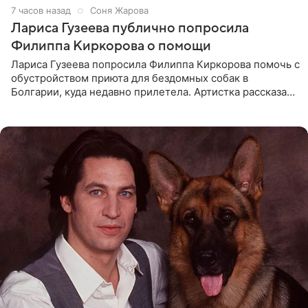
7 часов назад
Соня Жарова
Лариса Гузеева публично попросила
Филиппа Киркорова о помощи
Лариса Гузеева попросила Филиппа Киркорова помочь с
обустройством приюта для бездомных собак в
Болгарии, куда недавно прилетела. Артистка рассказала
о местных волонтерах, которые временно забирают
животных к