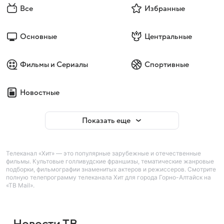
Все
Избранные
Основные
Центральные
Фильмы и Сериалы
Спортивные
Новостные
Показать еще
Телеканал «Хит» — это популярные зарубежные и отечественные
фильмы. Культовые голливудские франшизы, тематические жанровые
подборки, фильмографии знаменитых актеров и режиссеров. Смотрите
полную телепрограмму телеканала Хит для города Горно-Алтайск на
«ТВ Mail».