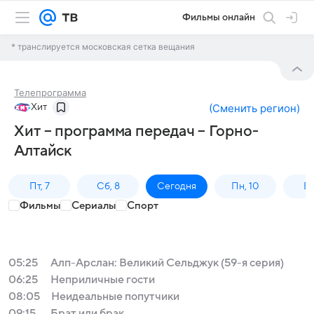
Фильмы онлайн
* транслируется московская сетка вещания
Телепрограмма
Хит
(
Сменить регион
)
Хит – программа передач – Горно-
Алтайск
Пт, 7
Сб, 8
Сегодня
Пн, 10
Вт,
Фильмы
Сериалы
Спорт
05:25
Алп-Арслан: Великий Сельджук (59-я серия)
06:25
Неприличные гости
08:05
Неидеальные попутчики
09:15
Брат или брак