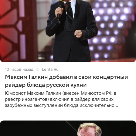
10 часов назад
Lenta.Ru
Максим Галкин добавил в свой концертный
райдер блюда русской кухни
Юморист Максим Галкин (внесен Минюстом РФ в
реестр иноагентов) включил в райдер для своих
зарубежных выступлений блюда исключительно
русской кухни. Об этом сообщает РИА Новости.
Согласно документу, в гримерную