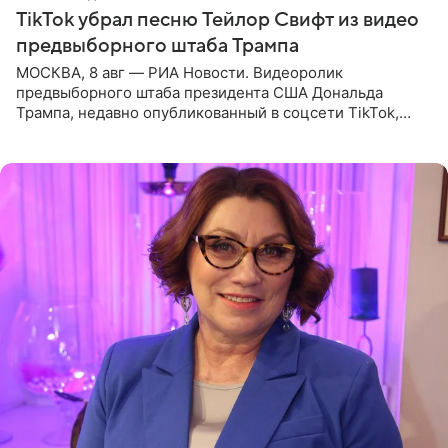
TikTok убрал песню Тейлор Свифт из видео
предвыборного штаба Трампа
МОСКВА, 8 авг — РИА Новости. Видеоролик
предвыборного штаба президента США Дональда
Трампа, недавно опубликованный в соцсети TikTok,
остался без звуковой дорожки в виде песни August
(«Август») американской