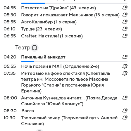
04:55
Потестим на "Драйве" (43-я серия)
05:30
Говорит и показывает Мельников (13-я серия)
05:55
АвтоКаламбур (1-я серия)
06:10
Тур де (23-я серия)
06:55
Crafter. На стилe! (1-я серия)
Театр
04:20
Печальный анекдот
05:55
Ночь поэзии в МХТ (Отделение 2-е)
07:35
Интервью на фоне спектакля (Спектакль
театра им. Моссовета по пьесе Максима
Горького "Старик" в постановке Юрия
Еремина)
08:00
Антонина Кузнецова читает... (Поэма Давида
Самойлова "Юлий Кломпус")
08:30
Васса
10:30
Творческий вечер (Творческий путь. Андрей
Смоляков)