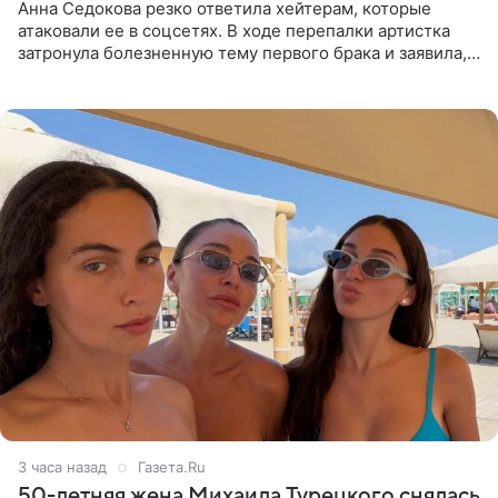
Анна Седокова резко ответила хейтерам, которые
атаковали ее в соцсетях. В ходе перепалки артистка
затронула болезненную тему первого брака и заявила,
что чужие судьбы — не ее зона ответственности. От
Валентина
3 часа назад
Газета.Ru
50-летняя жена Михаила Турецкого снялась