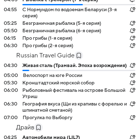
04:55
С Нормундом по водоемам Беларуси (3-я
серия)
05:25
Безгрaничнaя pыбалка (5-я серия)
05:50
Безгрaничнaя pыбалка (6-я серия)
06:15
Про грибы (1-я серия)
06:30
Про грибы (2-я серия)
Russian Travel Guide
04:30
Живая сталь (Трамвай. Эпоха возрождения)
05:00
Велоспорт на юге России
05:30
Кронштадтский морской собор
06:00
Рыболовный фестиваль на острове Большой
Утриш
06:30
География вкуса (Щи из крапивы с форелью и
шпинатной сметаной)
07:00
Прогулка по Выборгу
Драйв
04:25
Автомобили мира (LIL7)