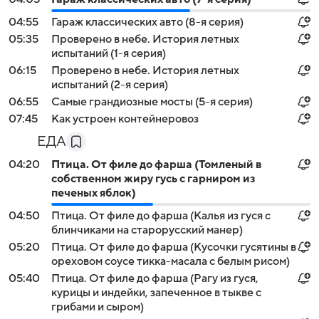
04:55
Гараж классических авто (8-я серия)
05:35
Проверено в небе. История летных
испытаний (1-я серия)
06:15
Проверено в небе. История летных
испытаний (2-я серия)
06:55
Самые грандиозные мосты (5-я серия)
07:45
Как устроен контейнеровоз
ЕДА
04:20
Птица. От филе до фарша (Томленый в
собственном жиру гусь с гарниром из
печеных яблок)
04:50
Птица. От филе до фарша (Калья из гуся с
блинчиками на старорусский манер)
05:20
Птица. От филе до фарша (Кусочки гусятины в
ореховом соусе тикка-масала с белым рисом)
05:40
Птица. От филе до фарша (Рагу из гуся,
курицы и индейки, запеченное в тыкве с
грибами и сыром)