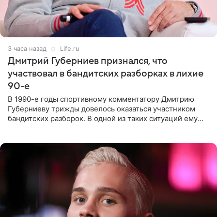
3 часа назад
Life.ru
Дмитрий Губерниев признался, что
участвовал в бандитских разборках в лихие
90-е
В 1990-е годы спортивному комментатору Дмитрию
Губерниеву трижды довелось оказаться участником
бандитских разборок. В одной из таких ситуаций ему
выдали тяжелый предмет и приказали вступить в драку,
однако он