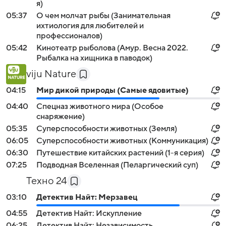
я)
05:37
О чем молчат рыбы (Занимательная
ихтиология для любителей и
профессионалов)
05:42
Кинотеатр рыболова (Амур. Весна 2022.
Рыбалка на хищника в паводок)
viju Nature
04:15
Мир дикой природы (Самые ядовитые)
04:40
Спецназ животного мира (Особое
снаряжение)
05:35
Суперспособности животных (Земля)
06:05
Суперспособности животных (Коммуникация)
06:30
Путешествие китайских растений (1-я серия)
07:25
Подводная Вселенная (Пеларгический суп)
Техно 24
03:10
Детектив Найт: Мерзавец
04:55
Детектив Найт: Искупление
06:25
Детектив Найт: Независимость