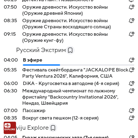
07:50
Оружие древности. Искусство войны
(Оружие древней Японии)
08:35
Оружие древности. Искусство войны
(Оружие Страны восходящего солнца)
09:15
Оружие древности. Искусство войны
(Оружие кунг-фу)
Русский Экстрим
04:00
В эфире
05:35
Фестиваль скейтбординга "JACKALOPE Block
Party Ventura 2026", Калифорния, США
06:00
DiKA - Кругосветка в автодоме (4-я серия)
06:30
Международный чемпионат по лыжному
фристайлу "Backcountry Invitational 2026",
Нендаз, Швейцария
07:00
Пассажир
08:35
Вокруг света пешком (12-я серия)
viju Explore
04:05
Гараж классических авто (7-я серия)