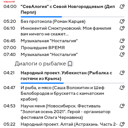
04:00
"СевАлогия" с Севой Новгородцевым (Дип
Перпл)
05:20
Без протокола (Роман Карцев)
06:10
Иннокентий Смоктуновский. Моя фамилия
вам ничего не скажет...
06:45
Музыкальная "Ностальгия"
07:00
Прошедшее ВРЕМЯ
07:40
Музыкальная "Ностальгия"
Диалоги о рыбалке
04:21
Народный проект. Узбекистан (Рыбалка с
гостями из Крыма)
04:47
И рыба, и мясо (Саша Волокитин и Шеф
Белобородов и брускетта с камчатским
крабом)
04:53
Научи меня (Новосибирск. Фестиваль
"Золотая осень 2021". Герой - организатор
фестиваля Ольга Чернавина)
05:22
Народный проект. Алтай (Астрахань. Часть 2-