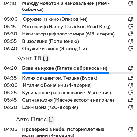
04:10
Между молотом и наковальней (Меч-
бабочка)
05:00
Оружие из кино (Эпизод 1-й)
05:15
Мотолайф (Harley-Davidson Road King)
05:30
Навигатор цифрового мира (613-я серия)
05:55
В изоляции (По течению)
06:40
Оружие из кино (Эпизод 1-й)
Кухня ТВ
04:20
Бова на кухне (Галета с абрикосами)
04:35
Кухня с акцентом. Турция (Бурек)
05:00
Италия с Боначини (4-я серия)
05:25
Кулинарное расследование (9-я серия)
05:45
Сытная кухня (Мясное ассорти на гриле)
06:20
Едим Дома (720-я серия)
Авто Плюс
04:05
Проверено в небе. История летных
испытаний (4-я серия)