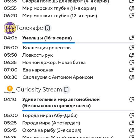
05:35
Скорая помощь для зверят (4-я серия)
05:55
Мир морских глубин (11-я серия)
06:20
Мир морских глубин (12-я серия)
Телекафе
04:06
Умельцы (16-я серия)
05:00
Коллекция рецептов
05:50
Ловкость рук
06:35
Ночной дожор. Новая битва
07:00
Еда народная
08:30
Своя кухня с Антоном Аренсом
Curiosity Stream
04:10
Удивительный мир автомобилей
(Безопасность прежде всего)
05:00
Города мира (Абу-Даби)
05:25
Города мира (Амстердам)
05:45
Охота на рыбу (3-я серия)
06:35
Мир мостов (Китай: мост дождя и ветра)