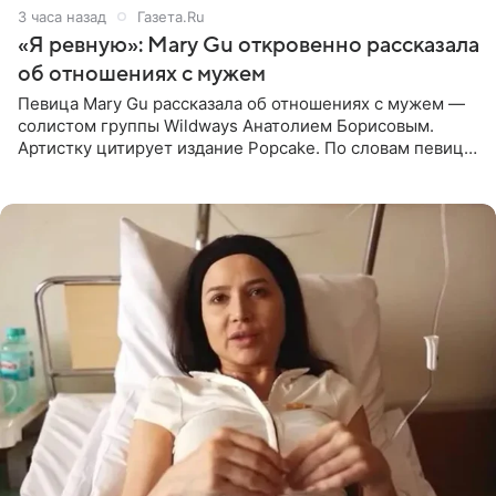
3 часа назад
Газета.Ru
«Я ревную»: Mary Gu откровенно рассказала
об отношениях с мужем
Певица Mary Gu рассказала об отношениях с мужем —
солистом группы Wildways Анатолием Борисовым.
Артистку цитирует издание Popcake. По словам певицы,
залог любви — это принять недостатки другого
человека. Также