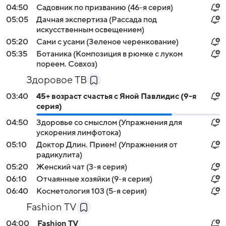
04:50
Садовник по призванию (46-я серия)
05:05
Дачная экспертиза (Рассада под
искусственным освещением)
05:20
Сами с усами (Зеленое черенкование)
05:35
Ботаника (Композиция в рюмке с луком
пореем. Совхоз)
Здоровое ТВ
03:40
45+ возраст счастья с Яной Павлидис (9-я
серия)
04:50
Здоровье со смыслом (Упражнения для
ускорения лимфотока)
05:10
Доктор Длин. Прием! (Упражнения от
радикулита)
05:20
Жeнский чат (3-я серия)
06:10
Отчаянные хозяйки (9-я серия)
06:40
Косметология 103 (5-я серия)
Fashion TV
04:00
Fashion TV