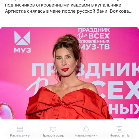
подписчиков откровенными кадрами в купальнике.
Артистка снялась в чане после русской бани. Волкова
рассказала, что сейчас отдыхает на Алтае в компании
4 часа назад
Елена Нужная
СМИ: Кети Топурия владеет недвижимостью
Расписание
Прямой эфир
Напоминания
Новости ТВ