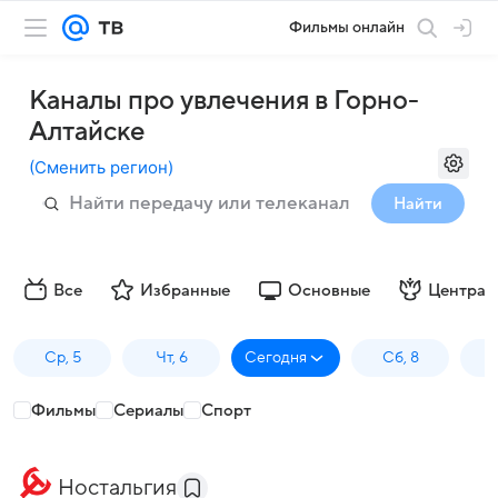
Фильмы онлайн
Каналы про увлечения в Горно-
Алтайске
(
Сменить регион
)
Найти
Все
Избранные
Основные
Централ
Ср, 5
Чт, 6
Сегодня
Сб, 8
Фильмы
Сериалы
Спорт
Ностальгия