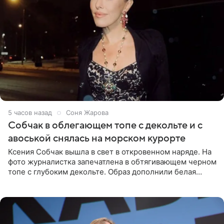
5 часов назад
Соня Жарова
Собчак в облегающем топе с декольте и с
авоськой снялась на морском курорте
Ксения Собчак вышла в свет в откровенном наряде. На
фото журналистка запечатлена в обтягивающем черном
топе с глубоким декольте. Образ дополнили белая
юбка-миди, вьетнамки на платформе и соломенная
шляпа.