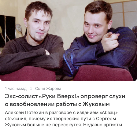
1 час назад
Соня Жарова
Экс-солист «Руки Вверх!» опроверг слухи
о возобновлении работы с Жуковым
Алексей Потехин в разговоре с изданием «Абзац»
объяснил, почему их творческие пути с Сергеем
Жуковым больше не пересекутся. Недавно артисты
воссоединились на большом концерте «30 нам уже!»,
который прошел в