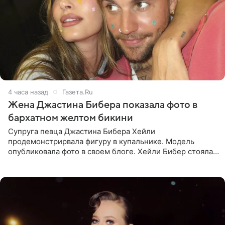
4 часа назад
Газета.Ru
Жена Джастина Бибера показала фото в
бархатном желтом бикини
Супруга певца Джастина Бибера Хейли
продемонстрирвала фигуру в купальнике. Модель
опубликовала фото в своем блоге. Хейли Бибер стояла
перед зеркалом в желтом крошечном бархатном
бикини, которое дополнила