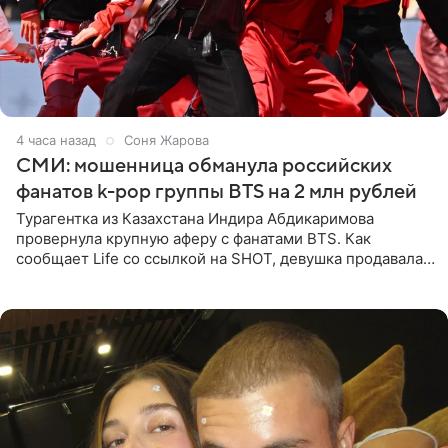
4 часа назад
Соня Жарова
СМИ: мошенница обманула российских
фанатов k-pop группы BTS на 2 млн рублей
Турагентка из Казахстана Индира Абдикаримова
провернула крупную аферу с фанатами BTS. Как
сообщает Life со ссылкой на SHOT, девушка продавала
поддельные туры на концерт группы в Пусане. По
данным издания,