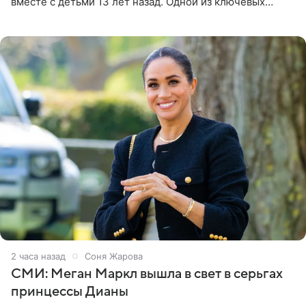
вместе с детьми 13 лет назад. Одной из ключевых
причин переезда на Бали стало желание оградить
старшего сына от
2 часа назад
Соня Жарова
СМИ: Меган Маркл вышла в свет в серьгах
принцессы Дианы