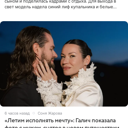
сыном и поделилась кадрами с отдыха. Для выхода в
свет модель надела синий лиф купальника и белые
шорты, дополнив образ солнцезащитными очками.
Волосы
6 часов назад
Соня Жарова
«Летим исполнять мечту»: Галич показала
фото с мужем, снятое в новом путешествии