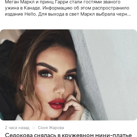
Меган Маркл и принц Гарри стали гостями званого
ужина в Канаде. Информацию об этом распространило
издание Hello. Для выхода в свет Маркл выбрала черное
платье с асимметричным кроем, оголяющим одно
плечо, и
2 часа назад
Соня Жарова
Седокова снялась в кружевном мини-платье