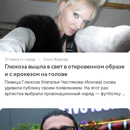
31 минуту назад
Соня Жарова
Глюкоза вышла в свет в откровенном образе
и с ирокезом на голове
Певица Глюкоза (Наталья Чистякова-Ионова) снова
удивила публику своим появлением. На этот раз
артистка выбрала провокационный наряд — футболку с
принтом, имитирующим полуобнаженную грудь. Свой
образ Глюкоза