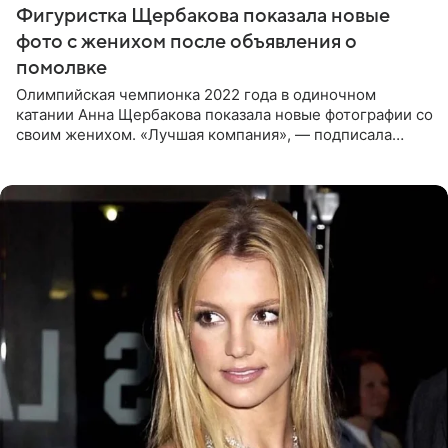
Фигуристка Щербакова показала новые
фото с женихом после объявления о
помолвке
Олимпийская чемпионка 2022 года в одиночном
катании Анна Щербакова показала новые фотографии со
своим женихом. «Лучшая компания», — подписала
снимки звезда льда. Напомним, 19 июля Щербакова
объявила о помолвке.