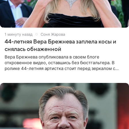
1 минуту назад
Соня Жарова
44-летняя Вера Брежнева заплела косы и
снялась обнаженной
Вера Брежнева опубликовала в своем блоге
откровенное видео, оставшись без бюстгальтера. В
ролике 44-летняя артистка стоит перед зеркалом с
обнаженной грудью. Волосы певица собрала в косы и
надела головной убор.