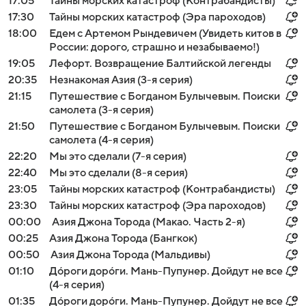
17:05
Тайны морских катастроф (Контрабандисты)
17:30
Тайны морских катастроф (Эра пароходов)
18:00
Едем с Артемом Рындевичем (Увидеть китов в
России: дорого, страшно и незабываемо!)
19:05
Лефорт. Возвращение Балтийской легенды
20:35
Незнакомая Азия (3-я серия)
21:15
Путешествие с Богданом Булычевым. Поиски
самолета (3-я серия)
21:50
Путешествие с Богданом Булычевым. Поиски
самолета (4-я серия)
22:20
Мы это сделали (7-я серия)
22:40
Мы это сделали (8-я серия)
23:05
Тайны морских катастроф (Контрабандисты)
23:30
Тайны морских катастроф (Эра пароходов)
00:00
Азия Джона Торода (Макао. Часть 2-я)
00:25
Азия Джона Торода (Бангкок)
00:50
Азия Джона Торода (Мальдивы)
01:10
Дóроги дорóги. Мань-Пупунер. Дойдут не все
(4-я серия)
01:35
Дóроги дорóги. Мань-Пупунер. Дойдут не все