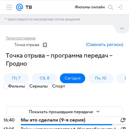
Фильмы онлайн
* транслируется московская сетка вещания
Телепрограмма
(
Сменить регион
)
Точка отрыва
Точка отрыва – программа передач –
Гродно
Пт, 7
Сб, 8
Сегодня
Пн, 10
Вт,
Фильмы
Сериалы
Спорт
Показать прошедшие передачи
16:40
Мы это сделали (9-я серия)