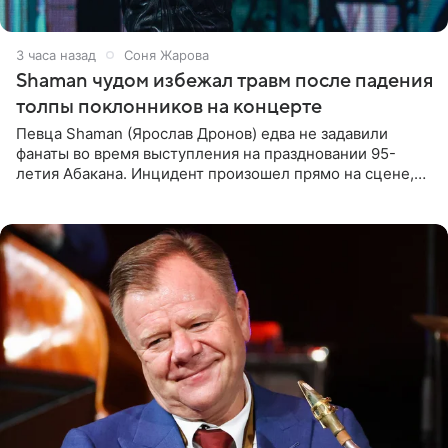
3 часа назад
Соня Жарова
Shaman чудом избежал травм после падения
толпы поклонников на концерте
Певца Shaman (Ярослав Дронов) едва не задавили
фанаты во время выступления на праздновании 95-
летия Абакана. Инцидент произошел прямо на сцене,
подробности сообщает «Абзац». Толпа поклонников
навалилась на