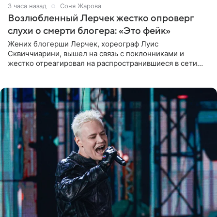
3 часа назад
Соня Жарова
Возлюбленный Лерчек жестко опроверг
слухи о смерти блогера: «Это фейк»
Жених блогерши Лерчек, хореограф Луис
Сквиччиарини, вышел на связь с поклонниками и
жестко отреагировал на распространившиеся в сети
слухи о смерти Валерии Чекалиной. «Это фейк! Я в
шоке, что такие люди