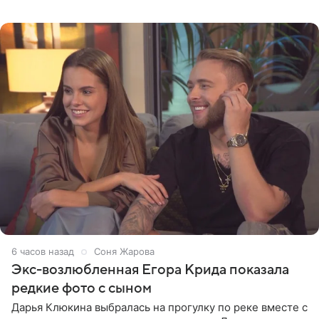
зеркалом в черном топе с кружевом, который
дополнила
6 часов назад
Соня Жарова
Экс-возлюбленная Егора Крида показала
редкие фото с сыном
Дарья Клюкина выбралась на прогулку по реке вместе с