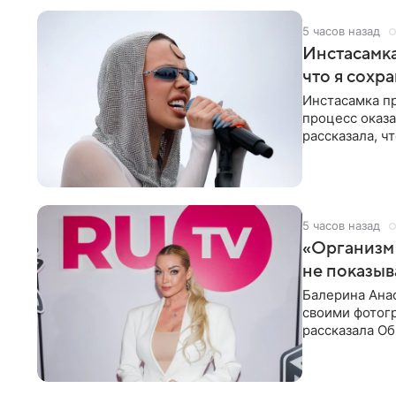
5 часов назад
Инстасамка
что я сохр
Инстасамка пр
процесс оказа
рассказала, ч
«ужасно
5 часов назад
«Организм 
не показыв
Балерина Анас
своими фотогр
рассказала О
что на