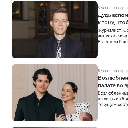
5 часов назад
Дудь вспом
к тому, чт
Журналист Юр
выпуске своег
Евгением Гал
бронхиальной
5 часов назад
Возлюблен
палате во 
Возлюбленный
на связь из б
текущем состо
химиотерапии 