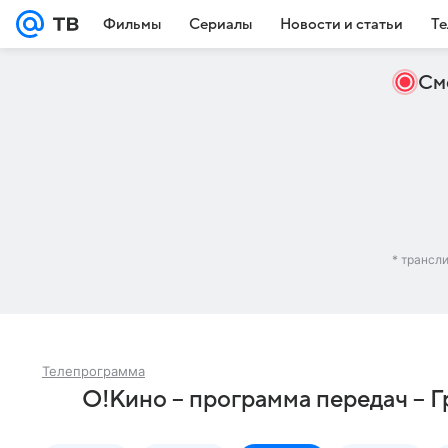
Фильмы
Сериалы
Новости и статьи
Те
См
* трансл
Телепрограмма
О!Кино – программа передач – 