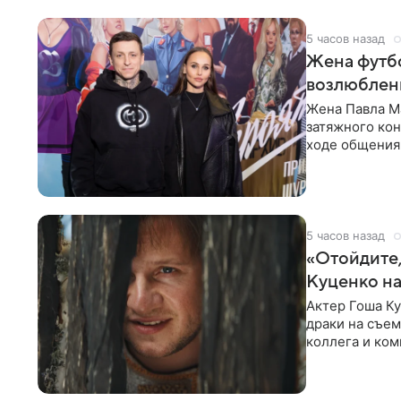
5 часов назад
Жена футбо
возлюбленн
Жена Павла Ма
затяжного ко
ходе общения 
раньше судил 
5 часов назад
«Отойдите,
Куценко на
Актер Гоша Ку
драки на съем
коллега и ком