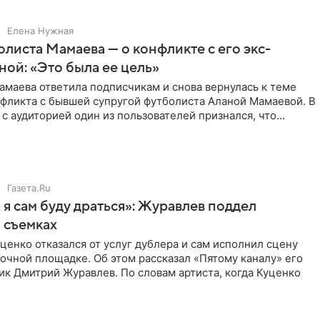
Елена Нужная
листа Мамаева — о конфликте с его экс-
ой: «Это была ее цель»
маева ответила подписчикам и снова вернулась к теме
нфликта с бывшей супругой футболиста Аланой Мамаевой. В
с аудиторией один из пользователей признался, что
о
Газета.Ru
 я сам буду драться»: Журавлев поддел
 съемках
ценко отказался от услуг дублера и сам исполнил сцену
очной площадке. Об этом рассказал «Пятому каналу» его
ик Дмитрий Журавлев. По словам артиста, когда Куценко