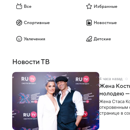
Все
Избранные
Спортивные
Новостные
Увлечения
Детские
Новости ТВ
4 часа назад
Жена Кост
молодею —
Жена Стаса К
откровенным 
странице в со
время отпуска