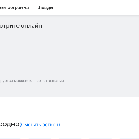
лепрограмма
Звезды
отрите онлайн
ируется московская сетка вещания
Гродно
(
Сменить регион
)