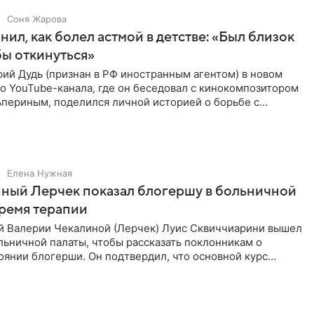
Соня Жарова
нил, как болел астмой в детстве: «Был близок
обы откинуться»
ий Дудь (признан в РФ иностранным агентом) в новом
о YouTube-канала, где он беседовал с кинокомпозитором
ьпериным, поделился личной историей о борьбе с
 астмой в
Елена Нужная
ный Лерчек показал блогершу в больничной
время терапии
 Валерии Чекалиной (Лерчек) Луис Сквиччиарини вышел
ольничной палаты, чтобы рассказать поклонникам о
янии блогерши. Он подтвердил, что основной курс
позади, но