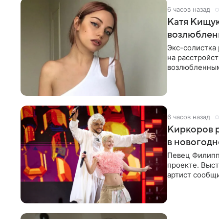
6 часов назад
Катя Кищук
возлюбле
Экс-солистка
на расстройст
возлюбленным
Дмитриев).
6 часов назад
Киркоров р
в новогодн
Певец Филипп
проекте. Выст
артист сообщи
Margo