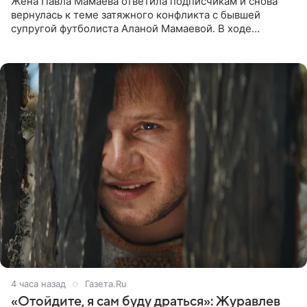
Жена Павла Мамаева ответила подписчикам и снова
вернулась к теме затяжного конфликта с бывшей
супругой футболиста Аланой Мамаевой. В ходе
общения с аудиторией один из пользователей
признался, что раньше судил о
4 часа назад
Газета.Ru
«Отойдите, я сам буду драться»: Журавлев