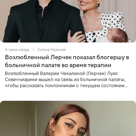
4 часа назад
Елена Нужная
Возлюбленный Лерчек показал блогершу в
больничной палате во время терапии
Возлюбленный Валерии Чекалиной (Лерчек) Луис
Сквиччиарини вышел на связь из больничной палаты,
чтобы рассказать поклонникам о текущем состоянии
блогерши. Он подтвердил, что основной курс
химиотерапии позади, но