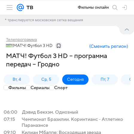
Фильмы онлайн
* транслируется московская сетка вещания
Телепрограмма
МАТЧ! Футбол 3 HD
(
Сменить регион
)
МАТЧ! Футбол 3 HD – программа
передач – Гродно
Вт, 4
Ср, 5
Сегодня
Пт, 7
Сб
Фильмы
Сериалы
Спорт
06:00
Дэвид Бекхэм. Одиозный
07:15
Чемпионат Бразилии. Коринтианс - Атлетико
Паранаэнсе
09:10
Килиан Мбаппе: Восходящая звезда