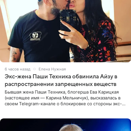
6 часов назад
Елена Нужная
Экс-жена Паши Техника обвинила Айзу в
распространении запрещенных веществ
Бывшая жена Паши Техника, блогерша Ева Карицкая
(настоящее имя — Карина Мельничук), высказалась в
своем Telegram-канале о блокировке со стороны экс-
супруги Гуфа Айзы-Лилуны Ай. Карицкая утверждает,
что ее