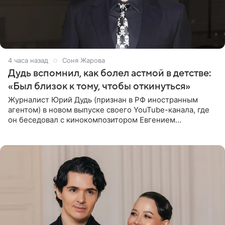
4 часа назад
Соня Жарова
Дудь вспомнил, как болел астмой в детстве:
«Был близок к тому, чтобы откинуться»
Журналист Юрий Дудь (признан в РФ иностранным
агентом) в новом выпуске своего YouTube-канала, где
он беседовал с кинокомпозитором Евгением
Гальпериным, поделился личной историей о борьбе с
бронхиальной астмой в