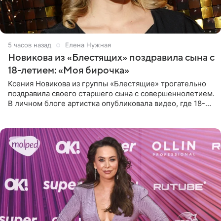
5 часов назад
Елена Нужная
Новикова из «Блестящих» поздравила сына с
18-летием: «Моя бирочка»
Ксения Новикова из группы «Блестящие» трогательно
поздравила своего старшего сына с совершеннолетием.
В личном блоге артистка опубликовала видео, где 18-
летний Мирон легко подхватил маму на руки и закружил
во