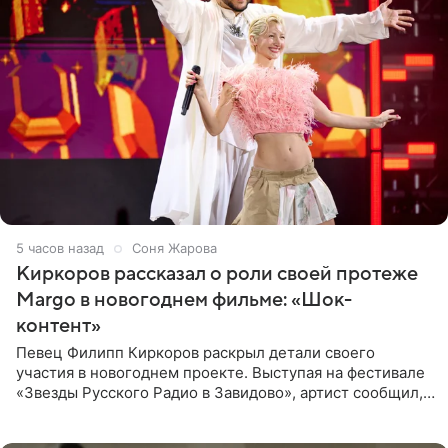
5 часов назад
Соня Жарова
Киркоров рассказал о роли своей протеже
Margo в новогоднем фильме: «Шок-
контент»
Певец Филипп Киркоров раскрыл детали своего
участия в новогоднем проекте. Выступая на фестивале
«Звезды Русского Радио в Завидово», артист сообщил,
что появится в кадре вместе со своей подопечной
Margo