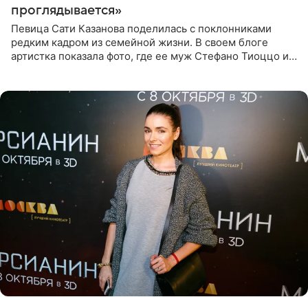
проглядывается»
Певица Сати Казанова поделилась с поклонниками
редким кадром из семейной жизни. В своем блоге
артистка показала фото, где ее муж Стефано Тиоццо и
их маленькая дочь спят рядом. На снимке отец и
малышка лежат в