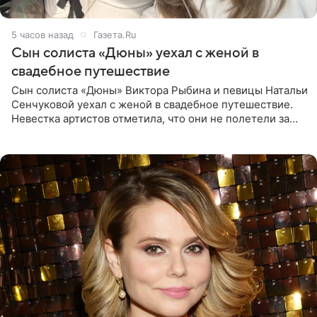
5 часов назад
Газета.Ru
Сын солиста «Дюны» уехал с женой в
свадебное путешествие
Сын солиста «Дюны» Виктора Рыбина и певицы Натальи
Сенчуковой уехал с женой в свадебное путешествие.
Невестка артистов отметила, что они не полетели за
границу, а выбрали для отдыха эко-комплекс в
Калужской