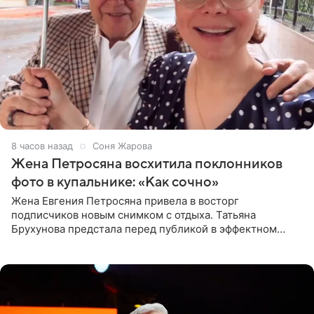
8 часов назад
Соня Жарова
Жена Петросяна восхитила поклонников
фото в купальнике: «Как сочно»
Жена Евгения Петросяна привела в восторг
подписчиков новым снимком с отдыха. Татьяна
Брухунова предстала перед публикой в эффектном
черно-сиреневом монокини, позируя прямо в бассейне.
«Ох, как сочно», «Татьяна,