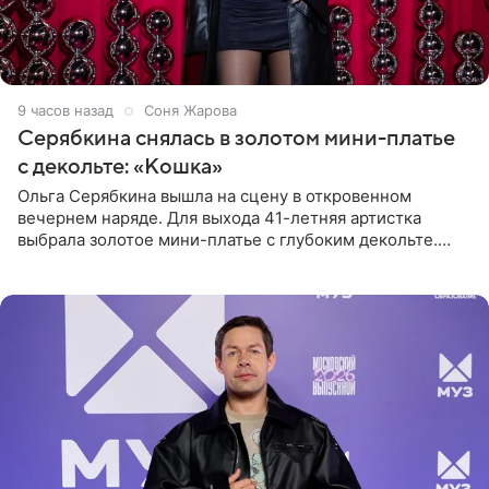
9 часов назад
Соня Жарова
Серябкина снялась в золотом мини-платье
с декольте: «Кошка»
Ольга Серябкина вышла на сцену в откровенном
вечернем наряде. Для выхода 41-летняя артистка
выбрала золотое мини-платье с глубоким декольте.
Дополнением к образу стали бежевые мюли. Стилисты
выпрямили волосы