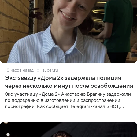
10 часов назад
super.ru
Экс‑звезду «Дома 2» задержала полиция
через несколько минут после освобождения
Экс‑участницу «Дома 2» Анастасию Брагину задержали
по подозрению в изготовлении и распространении
порнографии. Как сообщает Telegram-канал SHOT,
девушка может оказаться в СИЗО. Следствие
ходатайствует об