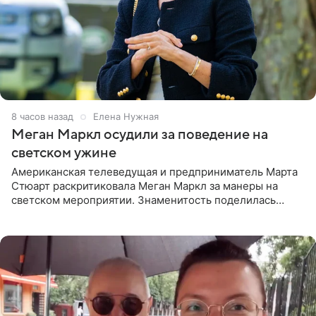
8 часов назад
Елена Нужная
Меган Маркл осудили за поведение на
светском ужине
Американская телеведущая и предприниматель Марта
Стюарт раскритиковала Меган Маркл за манеры на
светском мероприятии. Знаменитость поделилась
деталями личной встречи с герцогиней Сассекской,
пишет PageSix. По