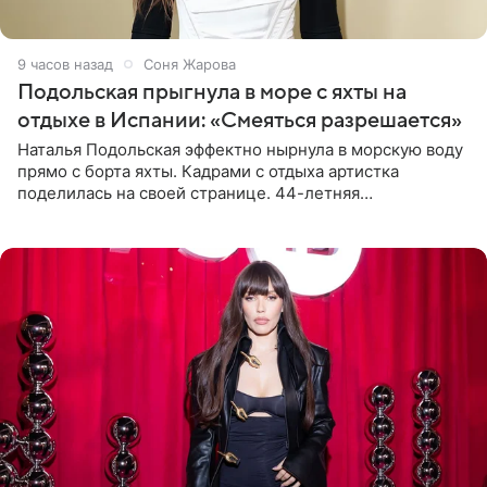
9 часов назад
Соня Жарова
Подольская прыгнула в море с яхты на
отдыхе в Испании: «Смеяться разрешается»
Наталья Подольская эффектно нырнула в морскую воду
прямо с борта яхты. Кадрами с отдыха артистка
поделилась на своей странице. 44-летняя
знаменитость предстала перед поклонниками в ярком
розовом купальнике с