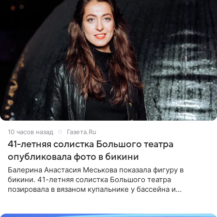
10 часов назад
Газета.Ru
41-летняя солистка Большого театра
опубликовала фото в бикини
Балерина Анастасия Меськова показала фигуру в
бикини. 41-летняя солистка Большого театра
позировала в вязаном купальнике у бассейна и
опубликовала фото в личном блоге. Артистка
поделилась кадрами с отдыха за