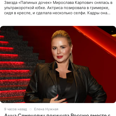
Звезда «Папиных дочек» Мирослава Карпович снялась в
ультракороткой юбке. Актриса позировала в гримерке,
сидя в кресле, и сделала несколько селфи. Кадры она
опубликовала на личной странице в социальной сети.
9 часов назад
Елена Нужная
Анна Семенович покинула Россию вместе с