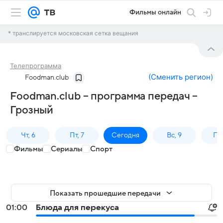
Фильмы онлайн
* транслируется московская сетка вещания
Телепрограмма
(
Сменить регион
)
Foodman.club
Foodman.club – программа передач –
Грозный
Чт, 6
Пт, 7
Сегодня
Вс, 9
Пн,
Фильмы
Сериалы
Спорт
Показать прошедшие передачи
01:00
Блюда для перекуса