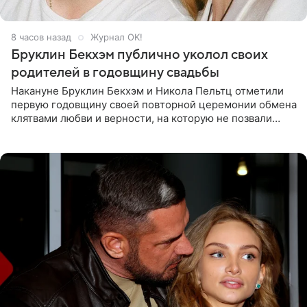
8 часов назад
Журнал OK!
Бруклин Бекхэм публично уколол своих
родителей в годовщину свадьбы
Накануне Бруклин Бекхэм и Никола Пельтц отметили
первую годовщину своей повторной церемонии обмена
клятвами любви и верности, на которую не позвали
никого из клана Бекхэм. По словам инсайдеров, пара
считает это