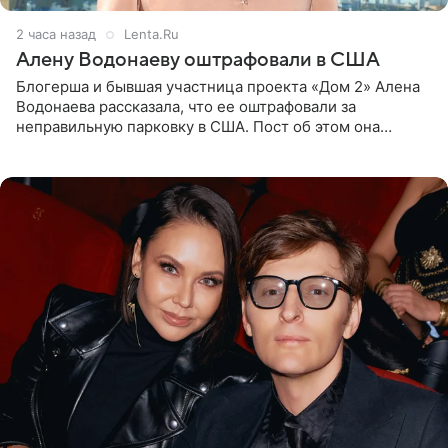
2 часа назад
Lenta.Ru
Алену Водонаеву оштрафовали в США
Блогерша и бывшая участница проекта «Дом 2» Алена
Водонаева рассказала, что ее оштрафовали за
неправильную парковку в США. Пост об этом она
опубликовала в своем Telegram-канале. Она заявила,
что во время отдыха