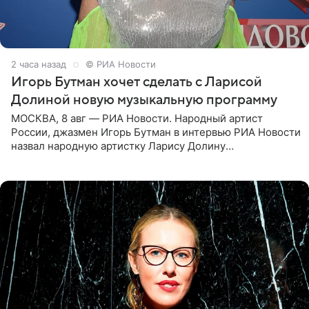
2 часа назад
© РИА Новости
Игорь Бутман хочет сделать с Ларисой
Долиной новую музыкальную программу
МОСКВА, 8 авг — РИА Новости. Народный артист
России, джазмен Игорь Бутман в интервью РИА Новости
назвал народную артистку Ларису Долину
великолепной певицей и рассказал о желании сделать с
ней новую совместную