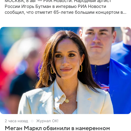
МОСКВА, 8 авг — РИА Новости. Народный артист
России Игорь Бутман в интервью РИА Новости
сообщил, что отметит 65-летие большим концертом в
Кремлевском дворце, а вместе с ним на сцену выйдут
его друзья —
2 часа назад
Журнал OK!
Меган Маркл обвинили в намеренном