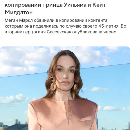
копировании принца Уильяма и Кейт
Миддлтон
Меган Маркл обвинили в копировании контента,
которым она поделилась по случаю своего 45-летия. Во
вторник герцогиня Сассекская опубликовала черно-
белую фотографию, на которой она прыгает в бассейн с
воздушными