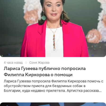
4 часа назад
Соня Жарова
Лариса Гузеева публично попросила
Филиппа Киркорова о помощи
Лариса Гузеева попросила Филиппа Киркорова помочь с
обустройством приюта для бездомных собак в
Болгарии, куда недавно прилетела. Артистка рассказала
о местных волонтерах, которые временно забирают
животных к