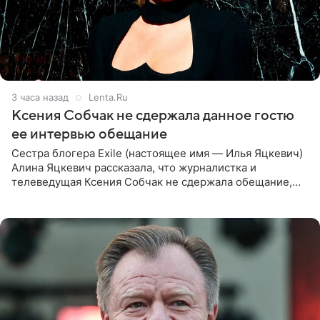
3 часа назад
Lenta.Ru
Ксения Собчак не сдержала данное гостю
ее интервью обещание
Сестра блогера Exile (настоящее имя — Илья Яцкевич)
Алина Яцкевич рассказала, что журналистка и
телеведущая Ксения Собчак не сдержала обещание,
которое дала ему во время интервью с ним. Об этом она
заявила в