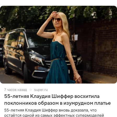
себе жить,
7 часов назад
super.ru
55-летняя Клаудия Шиффер восхитила
поклонников образом в изумрудном платье
55-летняя Клаудия Шиффер вновь доказала, что
остаётся одной из самых эффектных супермоделей