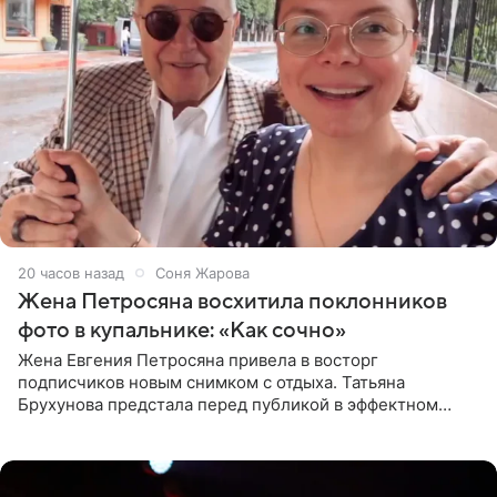
20 часов назад
Соня Жарова
Жена Петросяна восхитила поклонников
фото в купальнике: «Как сочно»
Жена Евгения Петросяна привела в восторг
подписчиков новым снимком с отдыха. Татьяна
Брухунова предстала перед публикой в эффектном
черно-сиреневом монокини, позируя прямо в бассейне.
«Ох, как сочно», «Татьяна,