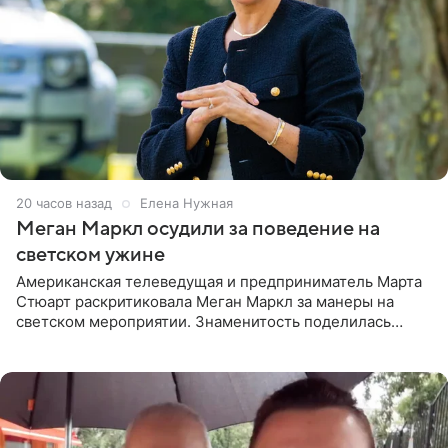
20 часов назад
Елена Нужная
Меган Маркл осудили за поведение на
светском ужине
Американская телеведущая и предприниматель Марта
Стюарт раскритиковала Меган Маркл за манеры на
светском мероприятии. Знаменитость поделилась
деталями личной встречи с герцогиней Сассекской,
пишет PageSix. По