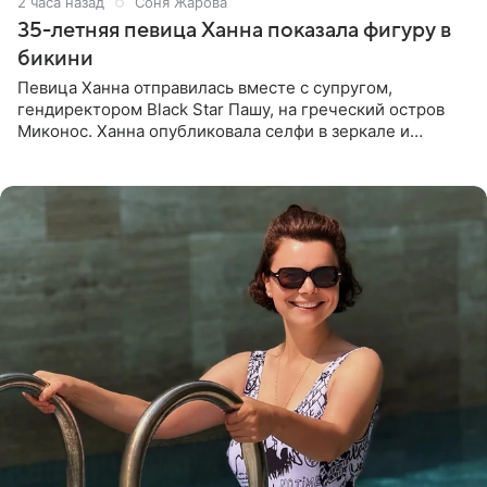
2 часа назад
Соня Жарова
35-летняя певица Ханна показала фигуру в
бикини
Певица Ханна отправилась вместе с супругом,
гендиректором Black Star Пашу, на греческий остров
Миконос. Ханна опубликовала селфи в зеркале и
призналась, что сейчас особенно довольна собой. По
словам певицы, она