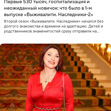
Первые 530 тысяч, госпитализация и
неожиданный новичок: что было в 1-м
выпуске «Выживалити. Наследники-2»
Второй сезон «Выживалити. Наследники» начался без
долгого знакомства и времени на адаптацию. Детей и
родственников знаменитостей сразу отправили на
тяжелое испытание, а уже через несколько дней в
лагере