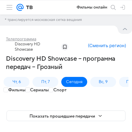
Фильмы онлайн
* транслируется московская сетка вещания
Телепрограмма
Discovery HD
(
Сменить регион
)
Showcase
Discovery HD Showcase – программа
передач – Грозный
Чт, 6
Пт, 7
Сегодня
Вс, 9
Пн,
Фильмы
Сериалы
Спорт
Показать прошедшие передачи