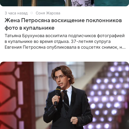
3 часа назад
Соня Жарова
Жена Петросяна восхищение поклонников
фото в купальнике
Татьяна Брухунова восхитила подписчиков фотографией
в купальнике во время отдыха. 37-летняя супруга
Евгения Петросяна опубликовала в соцсетях снимок, на
котором позирует у бассейна в белоснежном монокини
с