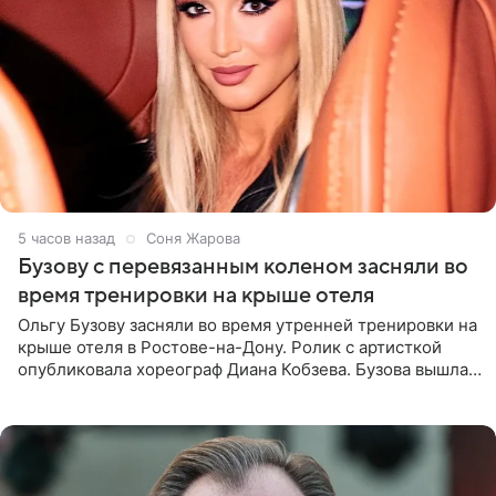
5 часов назад
Соня Жарова
Бузову с перевязанным коленом засняли во
время тренировки на крыше отеля
Ольгу Бузову засняли во время утренней тренировки на
крыше отеля в Ростове-на-Дону. Ролик с артисткой
опубликовала хореограф Диана Кобзева. Бузова вышла
на занятие спортом в 32-градусную жару ранним утром,