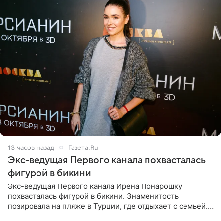
13 часов назад
Газета.Ru
Экс-ведущая Первого канала похвасталась
фигурой в бикини
Экс-ведущая Первого канала Ирена Понарошку
похвасталась фигурой в бикини. Знаменитость
позировала на пляже в Турции, где отдыхает с семьей.
Она поделилась кадрами с отдыха в Instagram (владелец