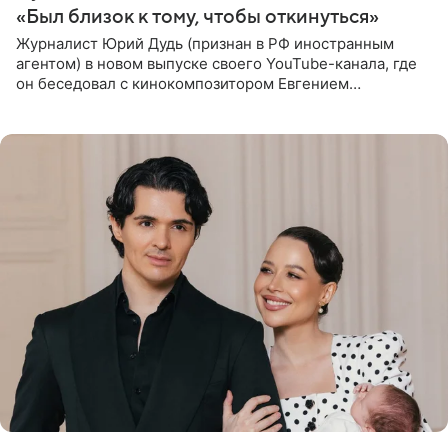
«Был близок к тому, чтобы откинуться»
Журналист Юрий Дудь (признан в РФ иностранным
агентом) в новом выпуске своего YouTube-канала, где
он беседовал с кинокомпозитором Евгением
Гальпериным, поделился личной историей о борьбе с
бронхиальной астмой в