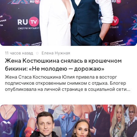
11 часов назад
Елена Нужная
Жена Костюшкина снялась в крошечном
бикини: «Не молодею — дорожаю»
Жена Стаса Костюшкина Юлия привела в восторг
подписчиков откровенным снимком с отдыха. Блогер
опубликовала на личной странице в социальной сети
фото в ярком бикини, позируя на пирсе во время отпуска
в Турции,