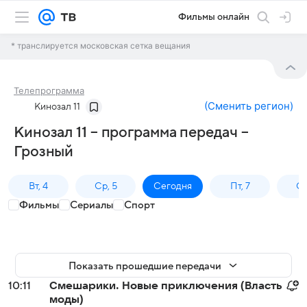
Фильмы онлайн
* транслируется московская сетка вещания
Телепрограмма
(
Сменить регион
)
Кинозал 11
Кинозал 11 – программа передач –
Грозный
Вт, 4
Ср, 5
Сегодня
Пт, 7
Сб
Фильмы
Сериалы
Спорт
Показать прошедшие передачи
10:11
Смешарики. Новые приключения (Власть
моды)