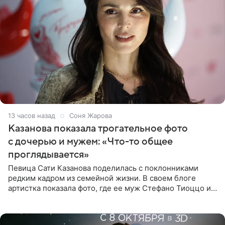
13 часов назад
Соня Жарова
Казанова показала трогательное фото
с дочерью и мужем: «Что-то общее
проглядывается»
Певица Сати Казанова поделилась с поклонниками
редким кадром из семейной жизни. В своем блоге
артистка показала фото, где ее муж Стефано Тиоццо и
их маленькая дочь спят рядом. На снимке отец и
малышка лежат в