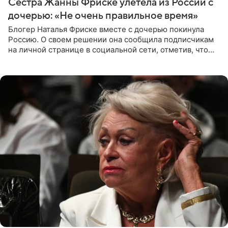
Сестра Жанны Фриске улетела из России с
дочерью: «Не очень правильное время»
Блогер Наталья Фриске вместе с дочерью покинула
Россию. О своем решении она сообщила подписчикам
на личной странице в социальной сети, отметив, что
выбрала для отдыха с ребенком Объединенные
Арабские Эмираты.