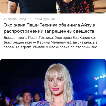
13 часов назад
Елена Нужная
Экс-жена Паши Техника обвинила Айзу в
распространении запрещенных веществ
Бывшая жена Паши Техника, блогерша Ева Карицкая
(настоящее имя — Карина Мельничук), высказалась в
своем Telegram-канале о блокировке со стороны экс-
супруги Гуфа Айзы-Лилуны Ай. Карицкая утверждает,
что ее