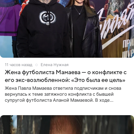
11 часов назад
Елена Нужная
Жена футболиста Мамаева — о конфликте с
его экс-возлюбленной: «Это была ее цель»
Жена Павла Мамаева ответила подписчикам и снова
вернулась к теме затяжного конфликта с бывшей
супругой футболиста Аланой Мамаевой. В ходе
общения с аудиторией один из пользователей
признался, что раньше судил о