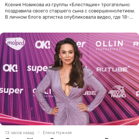
Ксения Новикова из группы «Блестящие» трогательно
поздравила своего старшего сына с совершеннолетием.
В личном блоге артистка опубликовала видео, где 18-
летний Мирон легко подхватил маму на руки и закружил
во
13 часов назад
Елена Нужная