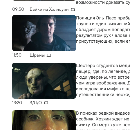
возможности доказать с
доме священника, чтобы
09:50
Байки на Хэллоуин
догадывается, насколько
Полиция Эль-Пасо прибы
трупов и один выживший
обладает даром попадать
результатом рук человеч
присутствующих, если ег
11:50
Шрамы
Шестеро студентов меди
пещер, где, по легенде,
люди уверены, что встр
чем игра воображения. 
исследования мифов о ч
путешественники неожид
13:20
З/Л/О
В поисках редкой видео
особняк. Хозяин ждет их
визиту. Он мертв уже не