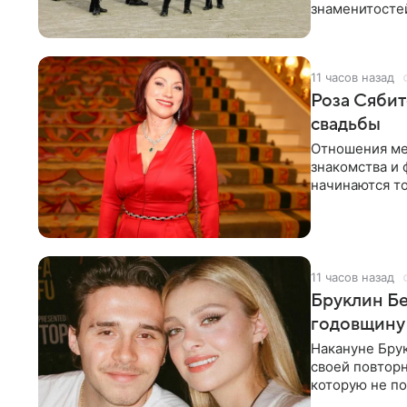
знаменитостей
несколько дне
11 часов назад
Роза Сябит
свадьбы
Отношения ме
знакомства и 
начинаются то
многого,
11 часов назад
Бруклин Бе
годовщину
Накануне Бру
своей повтор
которую не по
считает это