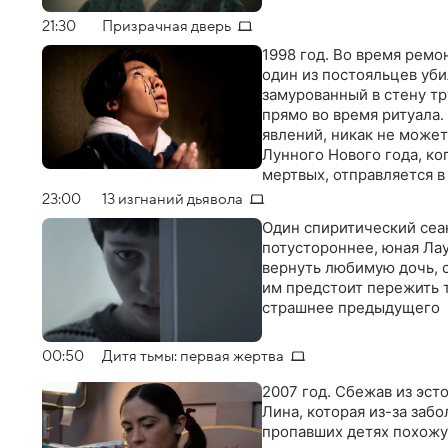
21:30
Призрачная дверь
1998 год. Во время ремо
один из постояльцев уби
замурованный в стену т
прямо во время ритуала.
явлений, никак не может
Лунного Нового года, к
мертвых, отправляется в
произошло в 1990 году
23:00
13 изгнаний дьявола
Один спиритический сеа
потустороннее, юная Ла
вернуть любимую дочь, 
им предстоит пережить 
страшнее предыдущего
00:50
Дитя тьмы: первая жертва
2007 год. Сбежав из эс
Лина, которая из-за забо
пропавших детях похожую