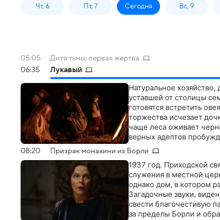
Чт, 6
Пт, 7
Сегодня
Вс, 9
05:05
Дитя тьмы: первая жертва
06:35
Лукавый
Натуральное хозяйство,
уставшей от столицы сем
готовятся встретить овея
торжества исчезает дочка
чаще леса оживает черны
верных адептов пробужд
08:20
Призрак монахини из Борли
1937 год. Приходской св
служения в местной цер
однако дом, в котором р
Загадочные звуки, виден
свести благочестивую па
за пределы Борли и обра