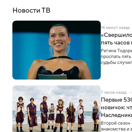
Новости ТВ
16 минут назад
«Свершилос
пять часов
Регина Тодоре
проспать пять
судьбы случил
ребенком. Ар
7 часов назад
Первые 530
новичок: ч
Наследник
Второй сезон 
знакомства и 