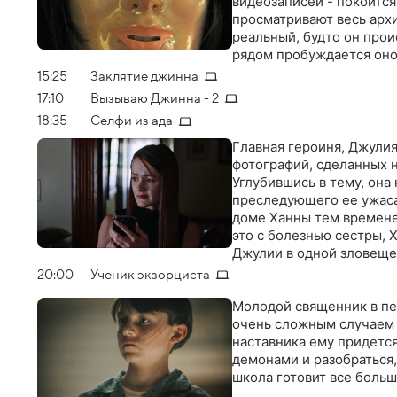
видеозаписей - покоится
просматривают весь архи
реальный, будто он прои
рядом пробуждается оно
15:25
Заклятие джинна
17:10
Вызываю Джинна - 2
18:35
Селфи из ада
Главная героиня, Джулия
фотографий, сделанных н
Углубившись в тему, она
преследующего ее ужаса 
доме Ханны тем времене
это с болезнью сестры, 
Джулии в одной зловещей
смертельной опасности
20:00
Ученик экзорциста
Молодой священник в пе
очень сложным случаем 
наставника ему придется
демонами и разобраться
школа готовит все боль