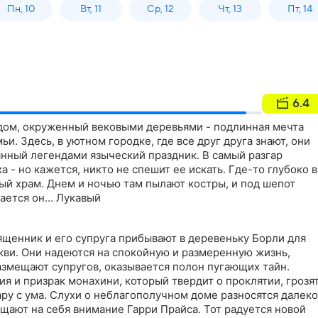
Пн, 10
Вт, 11
Ср, 12
Чт, 13
Пт, 14
6.4
 дом, окруженный вековыми деревьями - подлинная мечта
ьи. Здесь, в уютном городке, где все друг друга знают, они
нный легендами языческий праздник. В самый разгар
 - но кажется, никто не спешит ее искать. Где-то глубоко в
й храм. Днем и ночью там пылают костры, и под шепот
ается он… Лукавый
ященник и его супруга прибывают в деревеньку Борли для
кви. Они надеются на спокойную и размеренную жизнь,
азмещают супругов, оказывается полон пугающих тайн.
ия и призрак монахини, который твердит о проклятии, грозя
ру с ума. Слухи о неблагополучном доме разносятся далеко
щают на себя внимание Гарри Прайса. Тот радуется новой