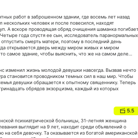
нтных работ в заброшенном здании, где восемь лет назад
л нескольких человек и после повесился, находят
руп. А вскоре проводящая обряд очищения шаманка погибае
 Четыре года спустя ее сын, исследователь паранормальных
 отпустить смерть матери, поэтому в последний день
огда открывается дверь между миром живых и миром
 то самое здание, чтобы выяснить, что же на самом деле
нс изменил жизнь молодой девушки навсегда. Вызвав нечто
ура становится проводником темных сил в наш мир. Чтобы
семья девушки обращается к опытному священнику. Теперь
тринадцать обрядов экзорцизма, каждый из которых
5.5
тонской психиатрической больницы, 31-летняя женщина
левания выглядит на 9 лет, находит среди объявлений о
 на себя девочку. Та оказывается из богатой американской