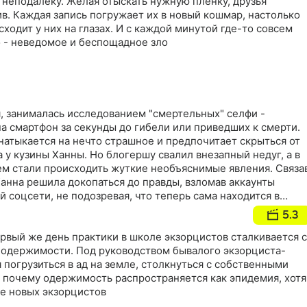
 неподалеку. Желая отыскать нужную пленку, друзья
в. Каждая запись погружает их в новый кошмар, настолько
сходит у них на глазах. И с каждой минутой где-то совсем
 - неведомое и беспощадное зло
, занималась исследованием "смертельных" селфи -
а смартфон за секунды до гибели или приведших к смерти.
 натыкается на нечто страшное и предпочитает скрыться от
у кузины Ханны. Но блогершу свалил внезапный недуг, а в
м стали происходить жуткие необъяснимые явления. Связа
Ханна решила докопаться до правды, взломав аккаунты
 соцсети, не подозревая, что теперь сама находится в
5.3
рвый же день практики в школе экзорцистов сталкивается с
одержимости. Под руководством бывалого экзорциста-
 погрузиться в ад на земле, столкнуться с собственными
, почему одержимость распространяется как эпидемия, хотя
ше новых экзорцистов