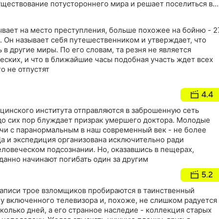
уществование потустороннего мира и решает поселиться в
 исследовать мистический феномен. Но он и не
 глубоко ему предстоит погрузиться во тьму
вает на место преступления, больше похожее на бойню - 2
. Он называет себя путешественником и утверждает, что
 в другие миры. По его словам, та резня не является
еских, и что в ближайшие часы подобная участь ждет всех
о не отпустят
4.4
цинского института отправляются в заброшенную сеть
 до сих пор блуждает призрак умершего доктора. Молодые
ечи с паранормальным в наш современный век - не более
Да и экспедиция организована исключительно ради
еловеческом подсознании. Но, оказавшись в пещерах,
анно начинают погибать один за другим
5.2
записи трое взломщиков пробираются в таинственный
 у включенного телевизора и, похоже, не слишком радуется
сколько дней, а его странное наследие - коллекция старых