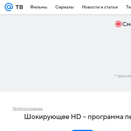
Фильмы
Сериалы
Новости и статьи
Те
См
* трансл
Телепрограмма
Шокирующее HD – программа пе