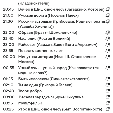
(Кладоискатели)
20:45
Вечер в Шишкином лесу (Загадкино. Ротозеи)
21:00
Русская дорога (Поселок Палех)
21:30
Россия настоящая (Грибоедов. Родные пенаты
(Усадьба Хмелита))
22:00
Образы (Братья Щемелинские)
22:40
Наследие (Ростов Великий)
23:00
Райсовет (Авраам. Завет Бога с Авраамом)
23:55
Повесть временных лет
00:00
Минутная история (Иван III. Становление
Москвы)
00:55
Умный язык - умный народ (Как появляются
модные слова?)
01:25
Быть человеком (Личная эсхатология)
02:10
Ты не один (Григорий Галеев)
02:40
Твори добро
03:00
Веселая зарядка в цирке Никулина
03:15
Мультфильм
03:25
Утро в Шишкином лесу (Быт. Воспитанность)