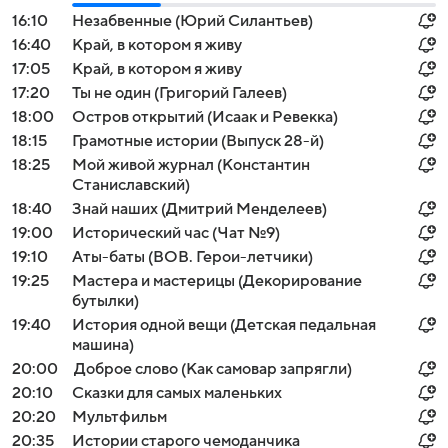
16:10
Незабвенные (Юрий Силантьев)
16:40
Край, в котором я живу
17:05
Край, в котором я живу
17:20
Ты не один (Григорий Галеев)
18:00
Остров открытий (Исаак и Ревекка)
18:15
Грамотные истории (Выпуск 28-й)
18:25
Мой живой журнал (Константин
Станиславский)
18:40
Знай наших (Дмитрий Менделеев)
19:00
Исторический час (Чат №9)
19:10
Аты-баты (ВОВ. Герои-летчики)
19:25
Мастера и мастерицы (Декорирование
бутылки)
19:40
История одной вещи (Детская педальная
машина)
20:00
Доброе слово (Как самовар запрягли)
20:10
Сказки для самых маленьких
20:20
Мультфильм
20:35
Истории старого чемоданчика