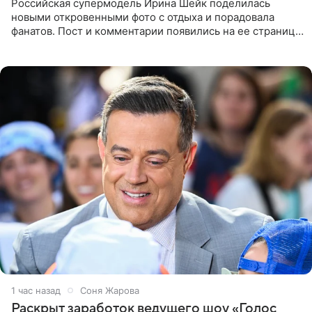
Российская супермодель Ирина Шейк поделилась
новыми откровенными фото с отдыха и порадовала
фанатов. Пост и комментарии появились на ее странице
в Instagram (принадлежит компании Meta, признанной
экстремистской
1 час назад
Соня Жарова
Раскрыт заработок ведущего шоу «Голос