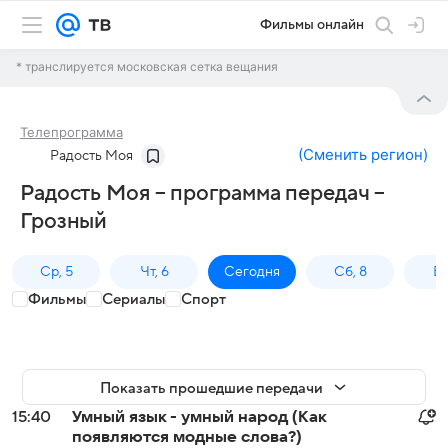
Фильмы онлайн
* транслируется московская сетка вещания
Телепрограмма
(
Сменить регион
)
Радость Моя
Радость Моя – программа передач –
Грозный
Ср, 5
Чт, 6
Сегодня
Сб, 8
Вс
Фильмы
Сериалы
Спорт
Показать прошедшие передачи
15:40
Умный язык - умный народ (Как
появляются модные слова?)