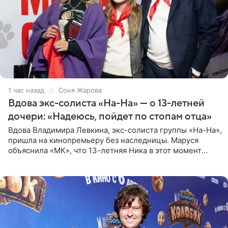
1 час назад
Соня Жарова
Вдова экс-солиста «На-На» — о 13-летней
дочери: «Надеюсь, пойдет по стопам отца»
Вдова Владимира Левкина, экс-солиста группы «На-На»,
пришла на кинопремьеру без наследницы. Маруся
объяснила «МК», что 13-летняя Ника в этот момент
возвращалась домой с международного вокального
конкурса, где