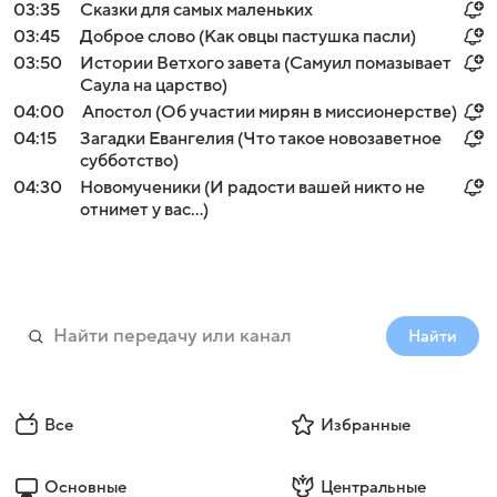
03:35
Сказки для самых маленьких
03:45
Доброе слово (Как овцы пастушка пасли)
03:50
Истории Ветхого завета (Самуил помазывает
Саула на царство)
04:00
Апостол (Об участии мирян в миссионерстве)
04:15
Загадки Евангелия (Что такое новозаветное
субботство)
04:30
Новомученики (И радости вашей никто не
отнимет у вас...)
Найти
Все
Избранные
Основные
Центральные