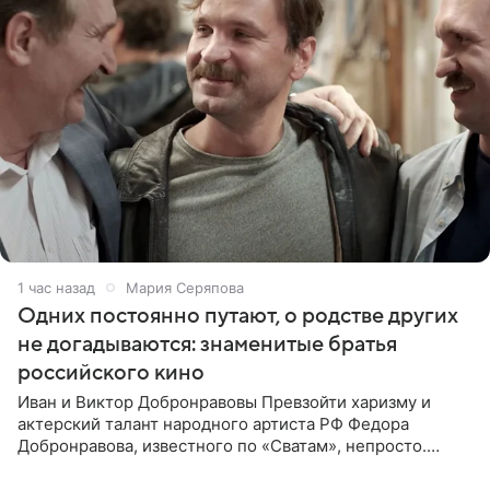
1 час назад
Мария Серяпова
Одних постоянно путают, о родстве других
не догадываются: знаменитые братья
российского кино
Иван и Виктор Добронравовы Превзойти харизму и
актерский талант народного артиста РФ Федора
Добронравова, известного по «Сватам», непросто.
Однако его сыновья достойно продолжают знаменитую
фамилию в