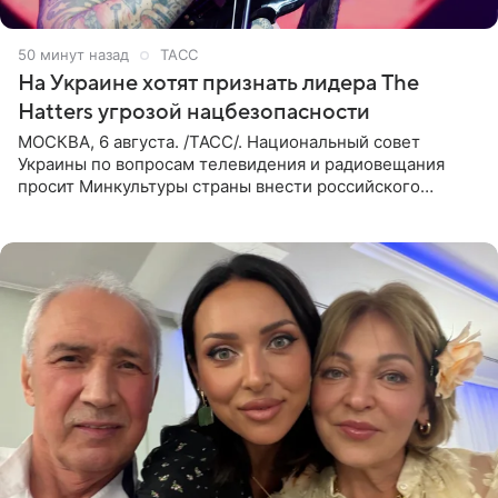
50 минут назад
ТАСС
На Украине хотят признать лидера The
Hatters угрозой нацбезопасности
МОСКВА, 6 августа. /ТАСС/. Национальный совет
Украины по вопросам телевидения и радиовещания
просит Минкультуры страны внести российского
музыканта, лидера группы The Hatters Юрия Музыченко
в список лиц,