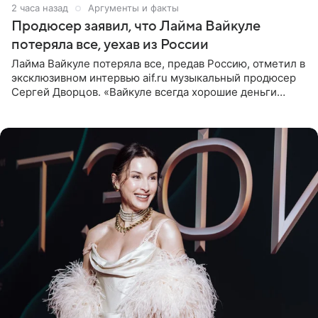
2 часа назад
Аргументы и факты
Продюсер заявил, что Лайма Вайкуле
потеряла все, уехав из России
Лайма Вайкуле потеряла все, предав Россию, отметил в
эксклюзивном интервью aif.ru музыкальный продюсер
Сергей Дворцов. «Вайкуле всегда хорошие деньги
получала в России, заработки сопоставимы с Пугачевой,
10−20