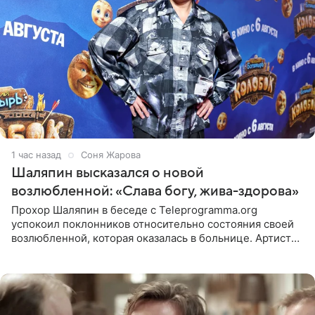
1 час назад
Соня Жарова
Шаляпин высказался о новой
возлюбленной: «Слава богу, жива-здорова»
Прохор Шаляпин в беседе с Teleprogramma.org
успокоил поклонников относительно состояния своей
возлюбленной, которая оказалась в больнице. Артист
признался, что выдохнул спокойно: жизнь женщины вне
опасности, а