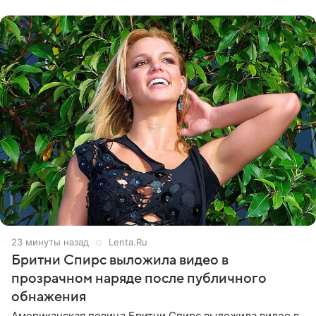
происходящее на сцене
23 минуты назад
Lenta.Ru
Бритни Спирс выложила видео в
прозрачном наряде после публичного
обнажения
Американская певица Бритни Спирс выложила видео в