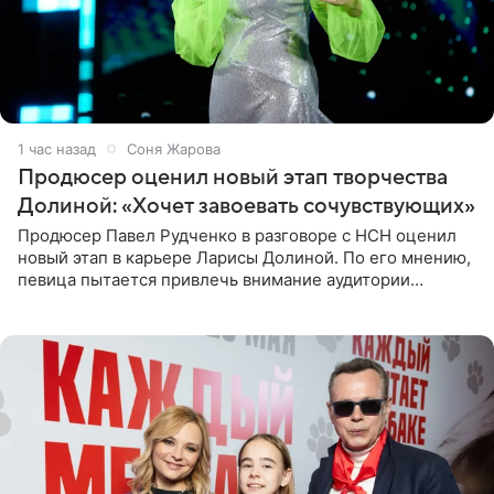
1 час назад
Соня Жарова
Продюсер оценил новый этап творчества
Долиной: «Хочет завоевать сочувствующих»
Продюсер Павел Рудченко в разговоре с НСН оценил
новый этап в карьере Ларисы Долиной. По его мнению,
певица пытается привлечь внимание аудитории
«сочувствующих», идя по пути, который ранее уже
протоптали Ольга