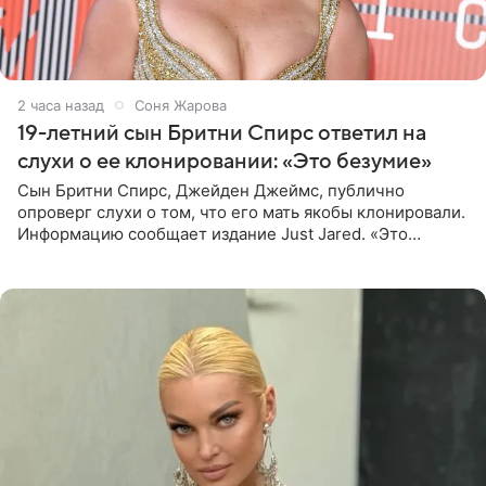
2 часа назад
Соня Жарова
19-летний сын Бритни Спирс ответил на
слухи о ее клонировании: «Это безумие»
Сын Бритни Спирс, Джейден Джеймс, публично
опроверг слухи о том, что его мать якобы клонировали.
Информацию сообщает издание Just Jared. «Это
заставляет меня понять, что многое в СМИ
преувеличено и фальшиво.