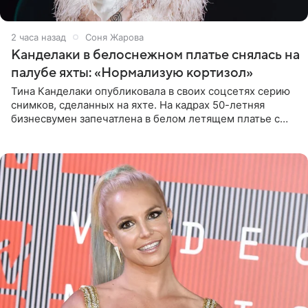
2 часа назад
Соня Жарова
Канделаки в белоснежном платье снялась на
палубе яхты: «Нормализую кортизол»
Тина Канделаки опубликовала в своих соцсетях серию
снимков, сделанных на яхте. На кадрах 50-летняя
бизнесвумен запечатлена в белом летящем платье с
глубокими разрезами на талии. Свой образ Канделаки
дополнила