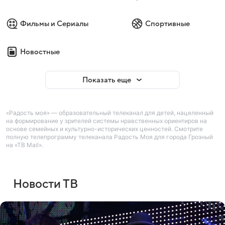
Фильмы и Сериалы
Спортивные
Новостные
Показать еще
«Радость моя» — образовательный телеканал для детей, нацеленный
на формирование у зрителей системы нравственных ориентиров на
основе семейных и культурно-исторических ценностей. Смотрите
полную телепрограмму телеканала Радость Моя для города Грозный
на «ТВ Mail».
Новости ТВ