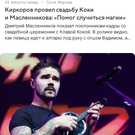
42 минуты назад
Соня Жарова
Киркоров провел свадьбу Коки
и Масленникова: «Помог случиться магии»
Дмитрий Масленников показал поклонникам кадры со
свадебной церемонии с Клавой Кокой. В ролике видно,
как певица идет к алтарю под руку с отцом Вадимом, а у
алтаря ее ждут жених и Филипп Киркоров. Именно