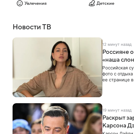
Увлечения
Детские
Новости ТВ
12 минут назад
Россияне 
«наша сло
Российская с
фото с отдыха
ее странице в
экстремистск
19 минут назад
Раскрыт за
Карсона Д
Карсон Дэйли