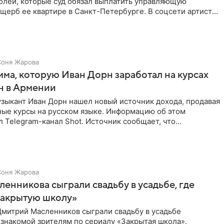
блей, которые суд обязал выплатить управляющую
щерб ее квартире в Санкт-Петербурге. В соцсети артистка
Соня Жарова
мма, которую Иван Дорн заработал на курсах
н в Армении
зыкант Иван Дорн нашел новый источник дохода, продавая
ные курсы на русском языке. Информацию об этом
 Telegram-канал Shot. Источник сообщает, что
провел серию
Соня Жарова
ленникова сыграли свадьбу в усадьбе, где
Закрытую школу»
Дмитрий Масленников сыграли свадьбу в усадьбе
знакомой зрителям по сериалу «Закрытая школа».