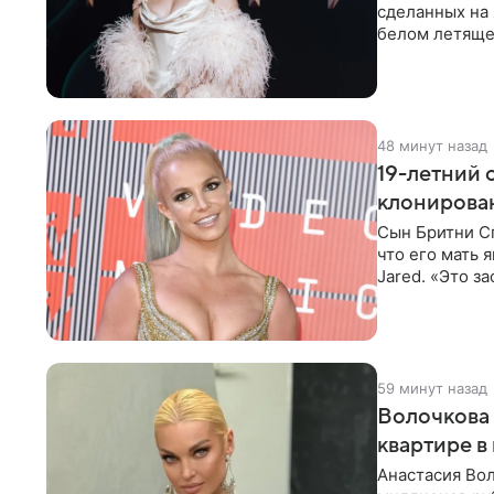
сделанных на 
белом летящем
Канделаки до
48 минут назад
19-летний 
клонирован
Сын Бритни С
что его мать
Jared. «Это з
фальшиво.
59 минут назад
Волочкова 
квартире в
Анастасия Вол