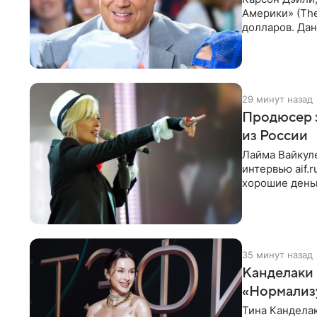
Америки» (The
долларов. Дан
команды прое
29 минут назад
Продюсер з
из России
Лайма Вайкуле
интервью aif.
хорошие деньг
10−20
35 минут назад
Канделаки 
«Нормализ
Тина Канделак