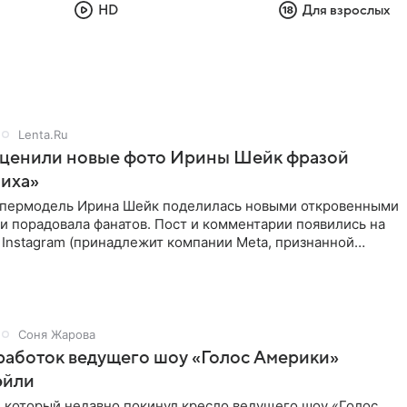
HD
Для взрослых
Lenta.Ru
оценили новые фото Ирины Шейк фразой
ниха»
упермодель Ирина Шейк поделилась новыми откровенными
 и порадовала фанатов. Пост и комментарии появились на
 Instagram (принадлежит компании Meta, признанной
ой
Соня Жарова
работок ведущего шоу «Голос Америки»
эйли
, который недавно покинул кресло ведущего шоу «Голос