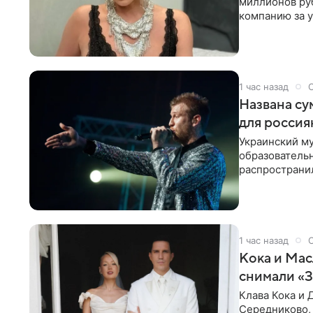
миллионов ру
компанию за у
выложила
1 час назад
Названа су
для россия
Украинский му
образователь
распространил
исполнитель 
1 час назад
Кока и Мас
снимали «
Клава Кока и 
Середниково, 