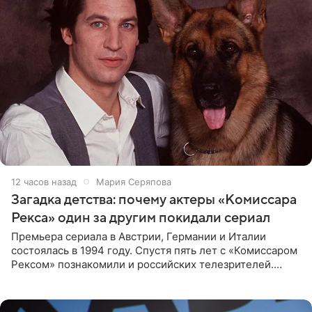
12 часов назад
Мария Серяпова
Загадка детства: почему актеры «Комиссара
Рекса» один за другим покидали сериал
Премьера сериала в Австрии, Германии и Италии
состоялась в 1994 году. Спустя пять лет с «Комиссаром
Рексом» познакомили и российских телезрителей.
Необычайно умная собака мгновенно влюбляла в себя
публику. Но и