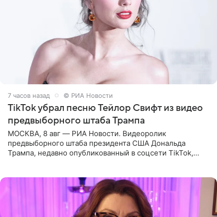
7 часов назад
© РИА Новости
TikTok убрал песню Тейлор Свифт из видео
предвыборного штаба Трампа
МОСКВА, 8 авг — РИА Новости. Видеоролик
предвыборного штаба президента США Дональда
Трампа, недавно опубликованный в соцсети TikTok,
остался без звуковой дорожки в виде песни August
(«Август») американской