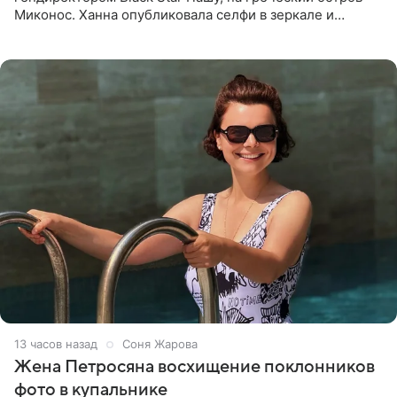
Миконос. Ханна опубликовала селфи в зеркале и
призналась, что сейчас особенно довольна собой. По
словам певицы, она
13 часов назад
Соня Жарова
Жена Петросяна восхищение поклонников
фото в купальнике