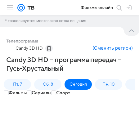
Фильмы онлайн
* транслируется московская сетка вещания
Телепрограмма
(
Сменить регион
)
Candy 3D HD
Candy 3D HD – программа передач –
Гусь-Хрустальный
Пт, 7
Сб, 8
Сегодня
Пн, 10
Вт,
Фильмы
Сериалы
Спорт