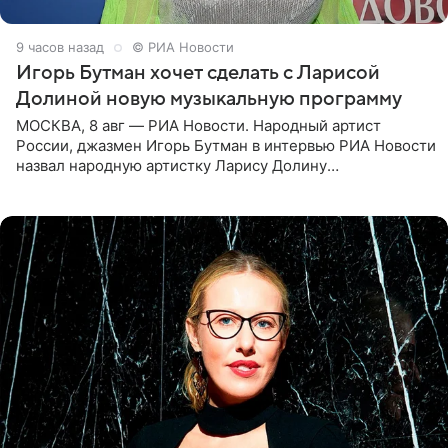
9 часов назад
© РИА Новости
Игорь Бутман хочет сделать с Ларисой
Долиной новую музыкальную программу
МОСКВА, 8 авг — РИА Новости. Народный артист
России, джазмен Игорь Бутман в интервью РИА Новости
назвал народную артистку Ларису Долину
великолепной певицей и рассказал о желании сделать с
ней новую совместную