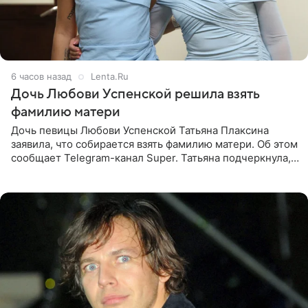
6 часов назад
Lenta.Ru
Дочь Любови Успенской решила взять
фамилию матери
Дочь певицы Любови Успенской Татьяна Плаксина
заявила, что собирается взять фамилию матери. Об этом
сообщает Telegram-канал Super. Татьяна подчеркнула,
что приняла решение о смене фамилии, поскольку
именно от