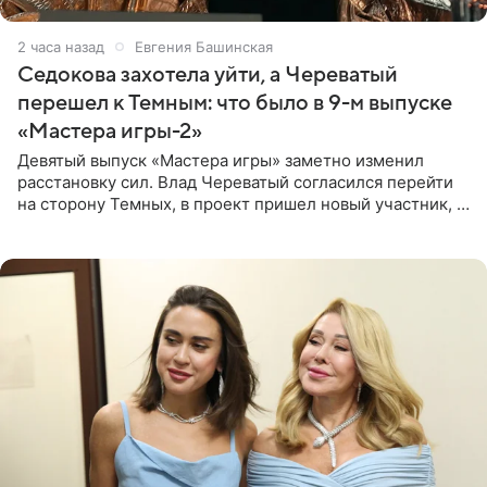
2 часа назад
Евгения Башинская
Седокова захотела уйти, а Череватый
перешел к Темным: что было в 9-м выпуске
«Мастера игры-2»
Девятый выпуск «Мастера игры» заметно изменил
расстановку сил. Влад Череватый согласился перейти
на сторону Темных, в проект пришел новый участник, а
Курбан Омаров и Анна Седокова оказались под таким
давлением.