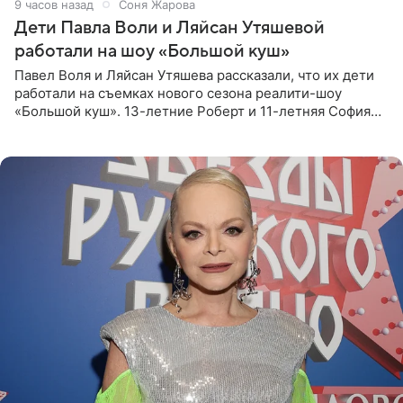
9 часов назад
Соня Жарова
Дети Павла Воли и Ляйсан Утяшевой
работали на шоу «Большой куш»
Павел Воля и Ляйсан Утяшева рассказали, что их дети
работали на съемках нового сезона реалити-шоу
«Большой куш». 13-летние Роберт и 11-летняя София
отправились вместе с родителями в Таиланд и успели
поработать