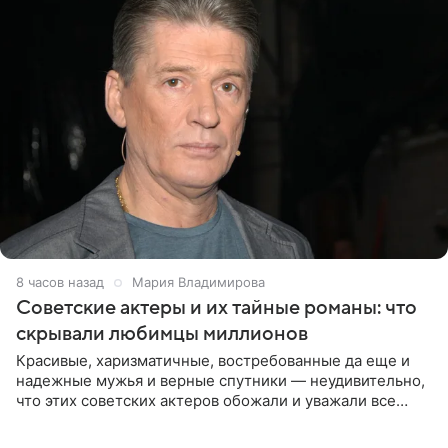
8 часов назад
Мария Владимирова
Советские актеры и их тайные романы: что
скрывали любимцы миллионов
Красивые, харизматичные, востребованные да еще и
надежные мужья и верные спутники — неудивительно,
что этих советских актеров обожали и уважали все
женщины большой страны, и наверняка не раз ставили
их в