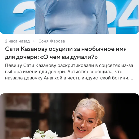
2 часа назад
Соня Жарова
Сати Казанову осудили за необычное имя
для дочери: «О чем вы думали?»
Певицу Сати Казанову раскритиковали в соцсетях из-за
выбора имени для дочери. Артистка сообщила, что
назвала девочку Анагхой в честь индуистской богини.
При этом исполнительница скрывала это имя от
поклонников