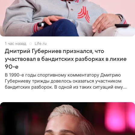
1 час назад
Life.ru
Дмитрий Губерниев признался, что
участвовал в бандитских разборках в лихие
90-е
В 1990-е годы спортивному комментатору Дмитрию
Губерниеву трижды довелось оказаться участником
бандитских разборок. В одной из таких ситуаций ему
выдали тяжелый предмет и приказали вступить в драку,
однако он