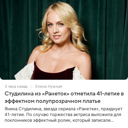
3 часа назад
Елена Нужная
Студилина из «Ранеток» отметила 41-летие в
эффектном полупрозрачном платье
Янина Студилина, звезда сериала «Ранетки», празднует
41-летие. По случаю торжества актриса выложила для
поклонников эффектный ролик, который записали
прошлой ночью. В кадре артистка предстала в