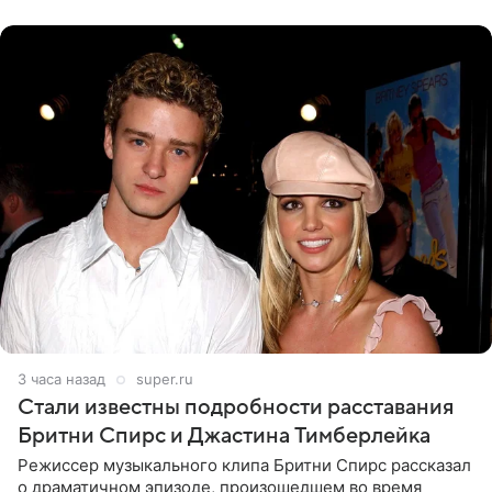
вечернем
3 часа назад
super.ru
Стали известны подробности расставания
Бритни Спирс и Джастина Тимберлейка
Режиссер музыкального клипа Бритни Спирс рассказал
о драматичном эпизоде, произошедшем во время