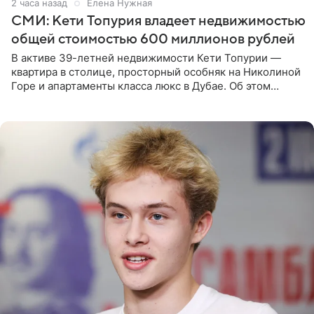
2 часа назад
Елена Нужная
СМИ: Кети Топурия владеет недвижимостью
общей стоимостью 600 миллионов рублей
В активе 39-летней недвижимости Кети Топурии —
квартира в столице, просторный особняк на Николиной
Горе и апартаменты класса люкс в Дубае. Об этом
сообщает Telegram-канал «Звездач» в рубрике «По
домам». По