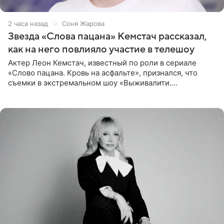
2 часа назад
Соня Жарова
Звезда «Слова пацана» Кемстач рассказал,
как на него повлияло участие в телешоу
Актер Леон Кемстач, известный по роли в сериале
«Слово пацана. Кровь на асфальте», признался, что
съемки в экстремальном шоу «Выживалити.
Наследники» кардинально повлияли на его образ жизни.
Подробностями он