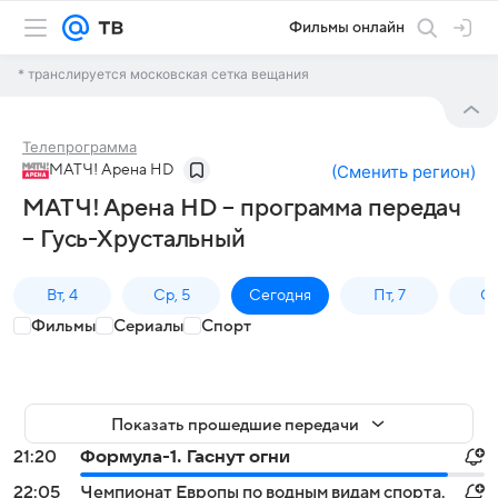
Фильмы онлайн
* транслируется московская сетка вещания
Телепрограмма
МАТЧ! Арена HD
(
Сменить регион
)
МАТЧ! Арена HD – программа передач
– Гусь-Хрустальный
Вт, 4
Ср, 5
Сегодня
Пт, 7
Сб
Фильмы
Сериалы
Спорт
Показать прошедшие передачи
21:20
Формула-1. Гаснут огни
22:05
Чемпионат Европы по водным видам спорта.