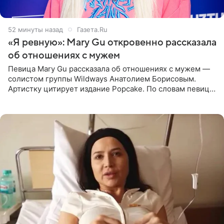
52 минуты назад
Газета.Ru
«Я ревную»: Mary Gu откровенно рассказала
об отношениях с мужем
Певица Mary Gu рассказала об отношениях с мужем —
солистом группы Wildways Анатолием Борисовым.
Артистку цитирует издание Popcake. По словам певицы,
залог любви — это принять недостатки другого
человека. Также