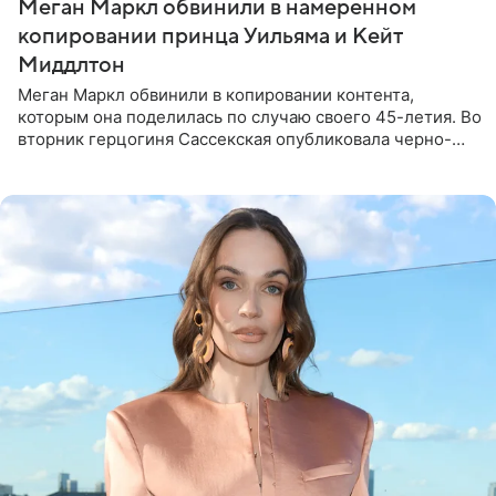
Меган Маркл обвинили в намеренном
копировании принца Уильяма и Кейт
Миддлтон
Меган Маркл обвинили в копировании контента,
которым она поделилась по случаю своего 45-летия. Во
вторник герцогиня Сассекская опубликовала черно-
белую фотографию, на которой она прыгает в бассейн с
воздушными