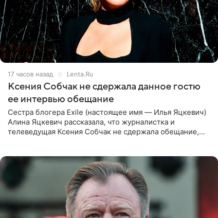
17 часов назад
Lenta.Ru
Ксения Собчак не сдержала данное гостю
ее интервью обещание
Сестра блогера Exile (настоящее имя — Илья Яцкевич)
Алина Яцкевич рассказала, что журналистка и
телеведущая Ксения Собчак не сдержала обещание,
которое дала ему во время интервью с ним. Об этом она
заявила в