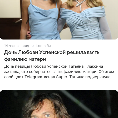
14 часов назад
Lenta.Ru
Дочь Любови Успенской решила взять
фамилию матери
Дочь певицы Любови Успенской Татьяна Плаксина
заявила, что собирается взять фамилию матери. Об этом
сообщает Telegram-канал Super. Татьяна подчеркнула,
что приняла решение о смене фамилии, поскольку
именно от