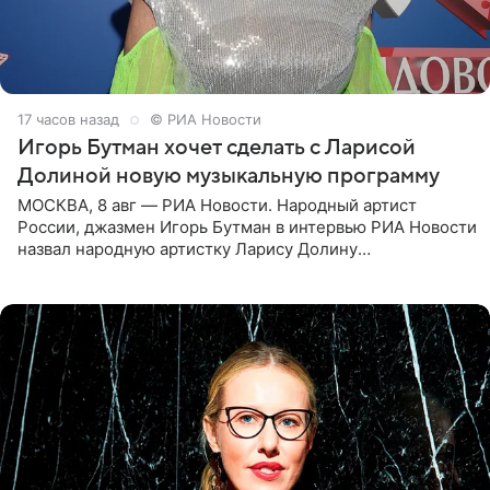
17 часов назад
© РИА Новости
Игорь Бутман хочет сделать с Ларисой
Долиной новую музыкальную программу
МОСКВА, 8 авг — РИА Новости. Народный артист
России, джазмен Игорь Бутман в интервью РИА Новости
назвал народную артистку Ларису Долину
великолепной певицей и рассказал о желании сделать с
ней новую совместную