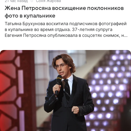
21 час назад
Соня Жарова
Жена Петросяна восхищение поклонников
фото в купальнике
Татьяна Брухунова восхитила подписчиков фотографией
в купальнике во время отдыха. 37-летняя супруга
Евгения Петросяна опубликовала в соцсетях снимок, на
котором позирует у бассейна в белоснежном монокини
с