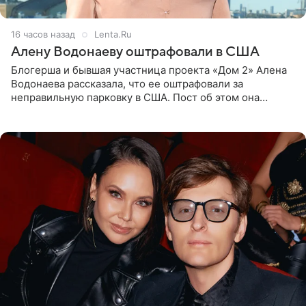
16 часов назад
Lenta.Ru
Алену Водонаеву оштрафовали в США
Блогерша и бывшая участница проекта «Дом 2» Алена
Водонаева рассказала, что ее оштрафовали за
неправильную парковку в США. Пост об этом она
опубликовала в своем Telegram-канале. Она заявила,
что во время отдыха