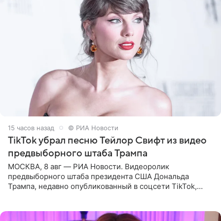
15 часов назад
© РИА Новости
TikTok убрал песню Тейлор Свифт из видео
предвыборного штаба Трампа
МОСКВА, 8 авг — РИА Новости. Видеоролик
предвыборного штаба президента США Дональда
Трампа, недавно опубликованный в соцсети TikTok,
остался без звуковой дорожки в виде песни August
(«Август») американской