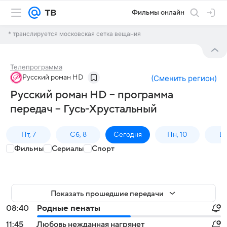
Фильмы онлайн
* транслируется московская сетка вещания
Телепрограмма
Русский роман HD
(
Сменить регион
)
Русский роман HD – программа
передач – Гусь-Хрустальный
Пт, 7
Сб, 8
Сегодня
Пн, 10
Вт,
Фильмы
Сериалы
Спорт
Показать прошедшие передачи
08:40
Родные пенаты
11:45
Любовь нежданная нагрянет