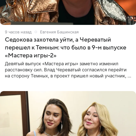
9 часов назад
Евгения Башинская
Седокова захотела уйти, а Череватый
перешел к Темным: что было в 9-м выпуске
«Мастера игры-2»
Девятый выпуск «Мастера игры» заметно изменил
расстановку сил. Влад Череватый согласился перейти
на сторону Темных, в проект пришел новый участник, а
Курбан Омаров и Анна Седокова оказались под таким
давлением.