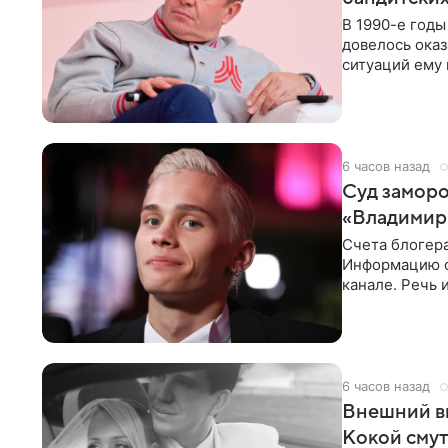
В 1990-е год
довелось оказ
ситуаций ему 
однако он
6 часов назад
Суд заморо
«Владимир
Счета блогер
Информацию о
канале. Речь 
разбирательст
6 часов назад
Внешний ви
Кокой смут