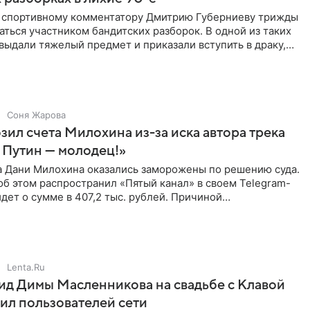
ы спортивному комментатору Дмитрию Губерниеву трижды
аться участником бандитских разборок. В одной из таких
выдали тяжелый предмет и приказали вступить в драку,
Соня Жарова
зил счета Милохина из-за иска автора трека
 Путин — молодец!»
а Дани Милохина оказались заморожены по решению суда.
б этом распространил «Пятый канал» в своем Telegram-
идет о сумме в 407,2 тыс. рублей. Причиной
ва стал
Lenta.Ru
д Димы Масленникова на свадьбе с Клавой
ил пользователей сети