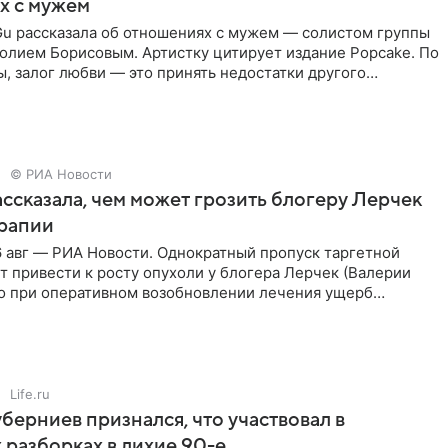
х с мужем
Gu рассказала об отношениях с мужем — солистом группы
олием Борисовым. Артистку цитирует издание Popcake. По
, залог любви — это принять недостатки другого
кже
© РИА Новости
ссказала, чем может грозить блогеру Лерчек
ерапии
 авг — РИА Новости. Однократный пропуск таргетной
 привести к росту опухоли у блогера Лерчек (Валерии
но при оперативном возобновлении лечения ущерб
ритичен,
Life.ru
берниев признался, что участвовал в
 разборках в лихие 90-е