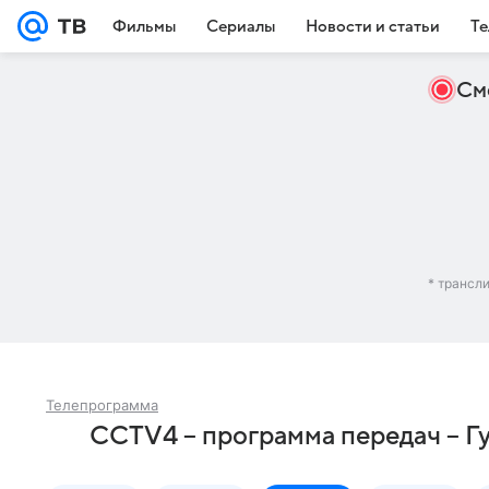
Фильмы
Сериалы
Новости и статьи
Те
См
* трансл
Телепрограмма
CCTV4 – программа передач – Г