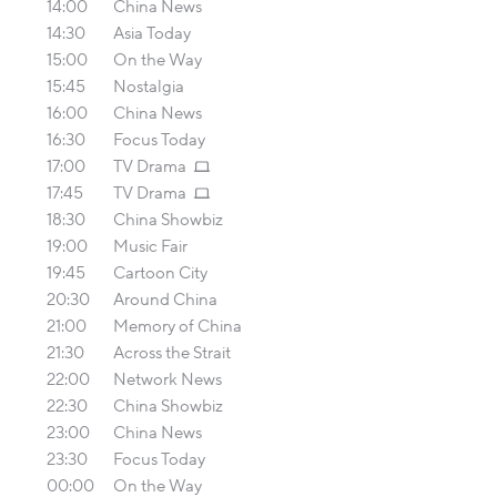
14:00
China News
14:30
Asia Today
15:00
On the Way
15:45
Nostalgia
16:00
China News
16:30
Focus Today
17:00
TV Drama
17:45
TV Drama
18:30
China Showbiz
19:00
Music Fair
19:45
Cartoon City
20:30
Around China
21:00
Memory of China
21:30
Across the Strait
22:00
Network News
22:30
China Showbiz
23:00
China News
23:30
Focus Today
00:00
On the Way