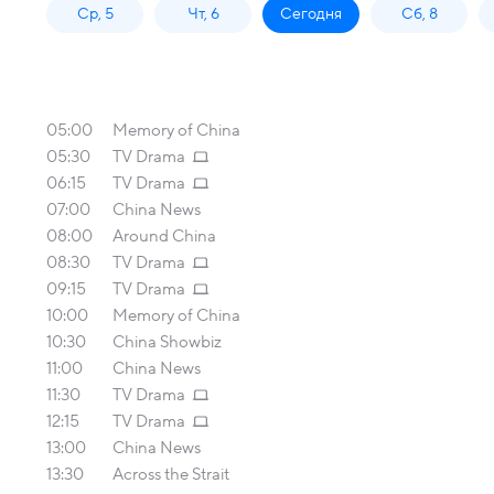
Ср, 5
Чт, 6
Сегодня
Сб, 8
05:00
Memory of China
05:30
TV Drama
06:15
TV Drama
07:00
China News
08:00
Around China
08:30
TV Drama
09:15
TV Drama
10:00
Memory of China
10:30
China Showbiz
11:00
China News
11:30
TV Drama
12:15
TV Drama
13:00
China News
13:30
Across the Strait