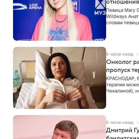
отношения
Певица Mary 
Wildways Анат
словам певицы
человека. Та
6 часов назад
Онколог ра
пропуск т
КРАСНОДАР, 6
терапии может
Чекалиной), 
здоровью не к
6 часов назад
Дмитрий Гу
бандитских