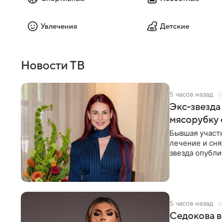
Увлечения
Детские
Новости ТВ
5 часов назад
Экс-звезда
мясорубку 
Бывшая участ
лечение и сня
звезда опубли
процесс снят
5 часов назад
Седокова в