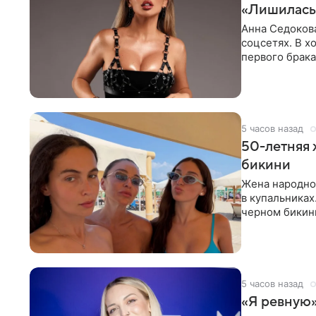
«Лишилась 
Анна Седокова
соцсетях. В х
первого брака
ответственнос
5 часов назад
50-летняя 
бикини
Жена народно
в купальниках
черном бикини
выбрала банд
5 часов назад
«Я ревную»