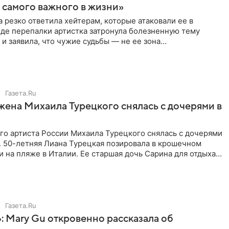
самого важного в жизни»
 резко ответила хейтерам, которые атаковали ее в
оде перепалки артистка затронула болезненную тему
 и заявила, что чужие судьбы — не ее зона
ти. От Валентина
Газета.Ru
жена Михаила Турецкого снялась с дочерями в
го артиста России Михаила Турецкого снялась с дочерями
. 50-летняя Лиана Турецкая позировала в крошечном
 на пляже в Италии. Ее старшая дочь Сарина для отдыха
о
Газета.Ru
: Mary Gu откровенно рассказала об