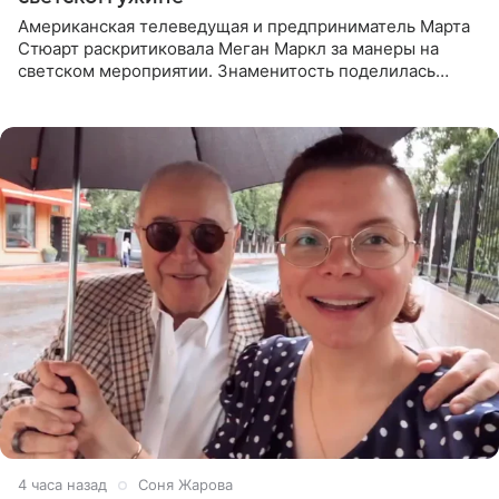
Американская телеведущая и предприниматель Марта
Стюарт раскритиковала Меган Маркл за манеры на
светском мероприятии. Знаменитость поделилась
деталями личной встречи с герцогиней Сассекской,
пишет PageSix. По
4 часа назад
Соня Жарова