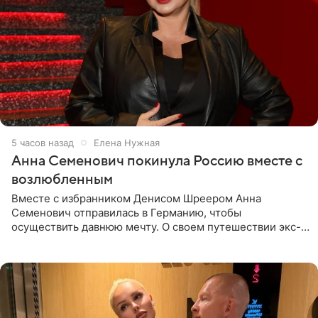
5 часов назад
Елена Нужная
Анна Семенович покинула Россию вместе с
возлюбленным
Вместе с избранником Денисом Шреером Анна
Семенович отправилась в Германию, чтобы
осуществить давнюю мечту. О своем путешествии экс-
солистка «Блестящих» рассказала поклонникам на
личной странице в социальной