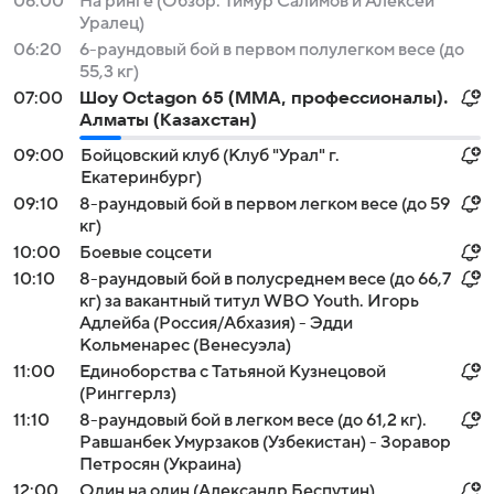
06:00
На ринге (Обзор. Тимур Салимов и Алексей
Уралец)
06:20
6-раундовый бой в первом полулегком весе (до
55,3 кг)
07:00
Шоу Octagon 65 (MMA, профессионалы).
Алматы (Казахстан)
09:00
Бойцовский клуб (Клуб "Урал" г.
Екатеринбург)
09:10
8-раундовый бой в первом легком весе (до 59
кг)
10:00
Боевые соцсети
10:10
8-раундовый бой в полусреднем весе (до 66,7
кг) за вакантный титул WBO Youth. Игорь
Адлейба (Россия/Абхазия) - Эдди
Кольменарес (Венесуэла)
11:00
Единоборства с Татьяной Кузнецовой
(Ринггерлз)
11:10
8-раундовый бой в легком весе (до 61,2 кг).
Равшанбек Умурзаков (Узбекистан) - Зоравор
Петросян (Украина)
12:00
Один на один (Александр Беспутин)