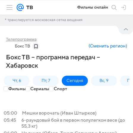
Фильмы онлайн
* транслируется московская сетка вещания
Телепрограмма
(
Сменить регион
)
Бокс ТВ
Бокс ТВ – программа передач –
Хабаровск
Чт, 6
Пт, 7
Сегодня
Вс, 9
Пн,
Фильмы
Сериалы
Спорт
05:00
Мешки ворочать (Иван Штырков)
05:45
6-раундовый бой в первом полулегком весе (до
55,3 кг)