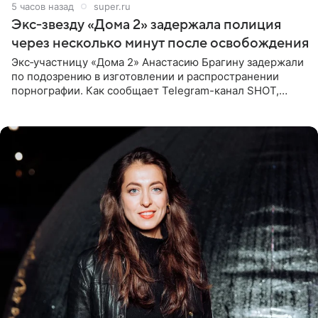
5 часов назад
super.ru
Экс‑звезду «Дома 2» задержала полиция
через несколько минут после освобождения
Экс‑участницу «Дома 2» Анастасию Брагину задержали
по подозрению в изготовлении и распространении
порнографии. Как сообщает Telegram-канал SHOT,
девушка может оказаться в СИЗО. Следствие
ходатайствует об