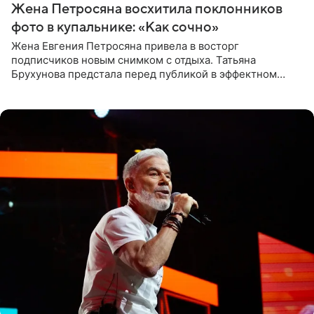
Жена Петросяна восхитила поклонников
фото в купальнике: «Как сочно»
Жена Евгения Петросяна привела в восторг
подписчиков новым снимком с отдыха. Татьяна
Брухунова предстала перед публикой в эффектном
черно-сиреневом монокини, позируя прямо в бассейне.
«Ох, как сочно», «Татьяна,