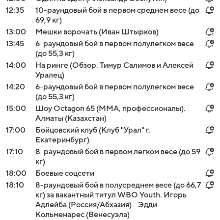
12:35
10-раундовый бой в первом среднем весе (до
69,9 кг)
13:00
Мешки ворочать (Иван Штырков)
13:45
6-раундовый бой в первом полулегком весе
(до 55,3 кг)
14:00
На ринге (Обзор. Тимур Салимов и Алексей
Уралец)
14:20
6-раундовый бой в первом полулегком весе
(до 55,3 кг)
15:00
Шоу Octagon 65 (MMA, профессионалы).
Алматы (Казахстан)
17:00
Бойцовский клуб (Клуб "Урал" г.
Екатеринбург)
17:10
8-раундовый бой в первом легком весе (до 59
кг)
18:00
Боевые соцсети
18:10
8-раундовый бой в полусреднем весе (до 66,7
кг) за вакантный титул WBO Youth. Игорь
Адлейба (Россия/Абхазия) - Эдди
Кольменарес (Венесуэла)