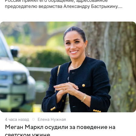
России принял его обращение, адресованное
председателю ведомства Александру Бастрыкину.
Бизнесмен опубликовал ответ Информационного
центра СК в личном блоге. В
4 часа назад
Елена Нужная
Меган Маркл осудили за поведение на
светском ужине