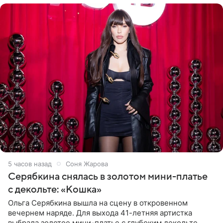
5 часов назад
Соня Жарова
Серябкина снялась в золотом мини-платье
с декольте: «Кошка»
Ольга Серябкина вышла на сцену в откровенном
вечернем наряде. Для выхода 41-летняя артистка
выбрала золотое мини-платье с глубоким декольте.