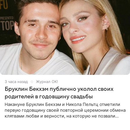
3 часа назад
Журнал OK!
Бруклин Бекхэм публично уколол своих
родителей в годовщину свадьбы
Накануне Бруклин Бекхэм и Никола Пельтц отметили
первую годовщину своей повторной церемонии обмена
клятвами любви и верности, на которую не позвали
никого из клана Бекхэм. По словам инсайдеров, пара
считает это