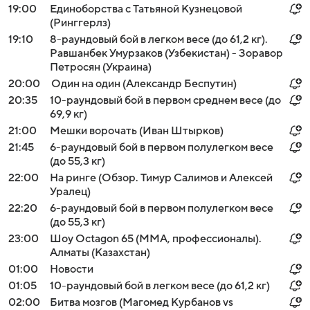
19:00
Единоборства с Татьяной Кузнецовой
(Ринггерлз)
19:10
8-раундовый бой в легком весе (до 61,2 кг).
Равшанбек Умурзаков (Узбекистан) - Зоравор
Петросян (Украина)
20:00
Один на один (Александр Беспутин)
20:35
10-раундовый бой в первом среднем весе (до
69,9 кг)
21:00
Мешки ворочать (Иван Штырков)
21:45
6-раундовый бой в первом полулегком весе
(до 55,3 кг)
22:00
На ринге (Обзор. Тимур Салимов и Алексей
Уралец)
22:20
6-раундовый бой в первом полулегком весе
(до 55,3 кг)
23:00
Шоу Octagon 65 (MMA, профессионалы).
Алматы (Казахстан)
01:00
Новости
01:05
10-раундовый бой в легком весе (до 61,2 кг)
02:00
Битва мозгов (Магомед Курбанов vs