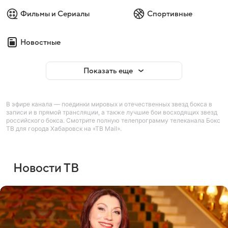
Фильмы и Сериалы
Спортивные
Новостные
Показать еще
В эфире канала — поединки мировых и отечественных звезд бокса в
записи и в прямой трансляции, а также лучшие бои восходящих звезд
российского бокса. Смотрите полную телепрограмму телеканала Бокс
ТВ для города Хабаровск на «ТВ Mail».
Новости ТВ