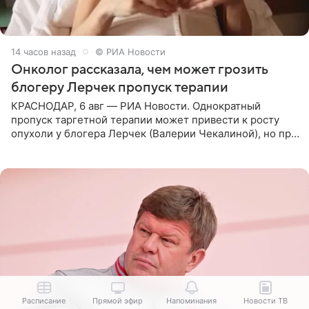
14 часов назад
© РИА Новости
Онколог рассказала, чем может грозить
блогеру Лерчек пропуск терапии
КРАСНОДАР, 6 авг — РИА Новости. Однократный
пропуск таргетной терапии может привести к росту
опухоли у блогера Лерчек (Валерии Чекалиной), но при
оперативном возобновлении лечения ущерб здоровью
не критичен,
Расписание
Прямой эфир
Напоминания
Новости ТВ