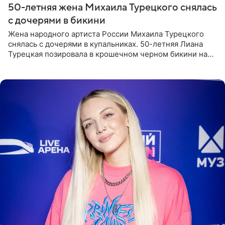
50-летняя жена Михаила Турецкого снялась
с дочерями в бикини
Жена народного артиста России Михаила Турецкого
снялась с дочерями в купальниках. 50-летняя Лиана
Турецкая позировала в крошечном черном бикини на
пляже в Италии. Ее старшая дочь Сарина для отдыха
выбрала бандо