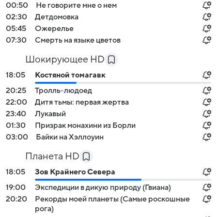
00:50
Не говорите мне о нем
02:30
Детдомовка
05:45
Ожерелье
07:30
Смерть на языке цветов
Шокирующее HD
18:05
Костяной томагавк
20:25
Тролль-людоед
22:00
Дитя тьмы: первая жертва
23:40
Лукавый
01:30
Призрак монахини из Борли
03:00
Байки на Хэллоуин
Планета HD
18:05
Зов Крайнего Севера
19:00
Экспедиции в дикую природу (Гвиана)
20:20
Рекорды моей планеты (Самые роскошные
рога)