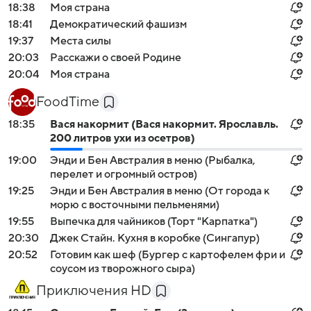
18:38
Моя страна
18:41
Демократический фашизм
19:37
Места силы
20:03
Расскажи о своей Родине
20:04
Моя страна
FoodTime
18:35
Вася накормит (Вася накормит. Ярославль.
200 литров ухи из осетров)
19:00
Энди и Бен Австралия в меню (Рыбалка,
перелет и огромный остров)
19:25
Энди и Бен Австралия в меню (От города к
морю с восточными пельменями)
19:55
Выпечка для чайников (Торт "Карпатка")
20:30
Джек Стайн. Кухня в коробке (Сингапур)
20:52
Готовим как шеф (Бургер с картофелем фри и
соусом из творожного сыра)
Приключения HD