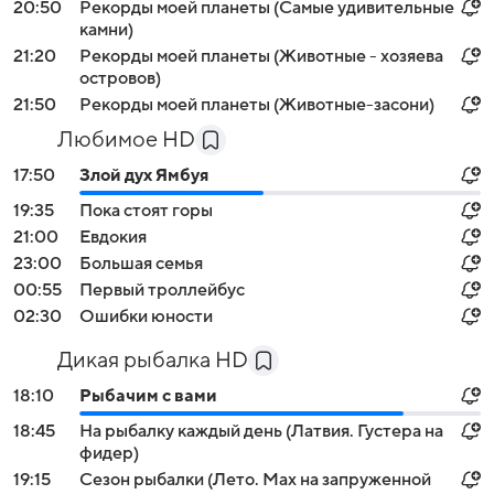
20:50
Рекорды моей планеты (Самые удивительные
камни)
21:20
Рекорды моей планеты (Животные - хозяева
островов)
21:50
Рекорды моей планеты (Животные-засони)
Любимое HD
17:50
Злой дух Ямбуя
19:35
Пока стоят горы
21:00
Евдокия
23:00
Большая семья
00:55
Первый троллейбус
02:30
Ошибки юности
Дикая рыбалка HD
18:10
Рыбачим с вами
18:45
На рыбалку каждый день (Латвия. Густера на
фидер)
19:15
Сезон рыбалки (Лето. Мах на запруженной