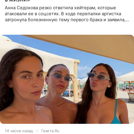
Анна Седокова резко ответила хейтерам, которые
атаковали ее в соцсетях. В ходе перепалки артистка
затронула болезненную тему первого брака и заявила,
что чужие судьбы — не ее зона ответственности. От
Валентина
14 часов назад
Газета.Ru