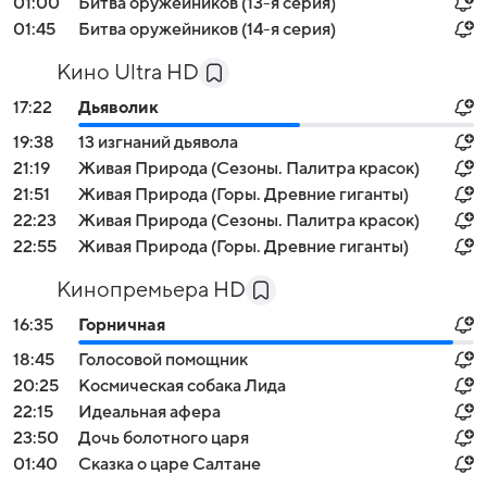
01:00
Битва оружейников (13-я серия)
01:45
Битва оружейников (14-я серия)
Кино Ultra HD
17:22
Дьяволик
19:38
13 изгнаний дьявола
21:19
Живая Природа (Сезоны. Палитра красок)
21:51
Живая Природа (Горы. Древние гиганты)
22:23
Живая Природа (Сезоны. Палитра красок)
22:55
Живая Природа (Горы. Древние гиганты)
Кинопремьера HD
16:35
Горничная
18:45
Голосовой помощник
20:25
Космическая собака Лида
22:15
Идеальная афера
23:50
Дочь болотного царя
01:40
Сказка о царе Салтане