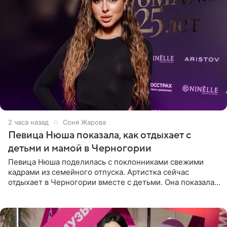
2 часа назад
Соня Жарова
Певица Нюша показала, как отдыхает с
детьми и мамой в Черногории
Певица Нюша поделилась с поклонниками свежими
кадрами из семейного отпуска. Артистка сейчас
отдыхает в Черногории вместе с детьми. Она показала,
как они гуляют по старинным улочкам местных городов.
Старшей