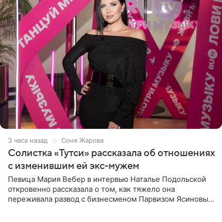
3 часа назад
Соня Жарова
Солистка «Тутси» рассказала об отношениях
с изменившим ей экс-мужем
Певица Мария Вебер в интервью Наталье Подольской
откровенно рассказала о том, как тяжело она
переживала развод с бизнесменом Парвизом Ясиновым.
Артистка призналась, что измена бывшего супруга стала
для нее