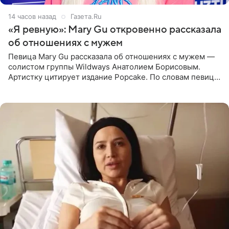
14 часов назад
Газета.Ru
«Я ревную»: Mary Gu откровенно рассказала
об отношениях с мужем
Певица Mary Gu рассказала об отношениях с мужем —
солистом группы Wildways Анатолием Борисовым.
Артистку цитирует издание Popcake. По словам певицы,
залог любви — это принять недостатки другого
человека. Также