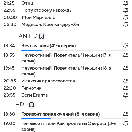
21:25
Отец
22:55
По ту сторону надежды
00:30
Мой Марчелло
02:30
Мэдисон: Крепкая дружба
FAN HD
18:34
Вечная воля (41-я серия)
18:55
Неукротимый: Повелитель Чэньцин (17-я
серия)
19:45
Неукротимый: Повелитель Чэньцин (18-я
серия)
20:35
Иллюзия превосходства
22:20
Гипнотик
23:55
Боги Египта
HDL
18:30
Горизонт приключений (8-я серия)
19:00
Ген высоты, или Как пройти на Эверест (3-я
серия)