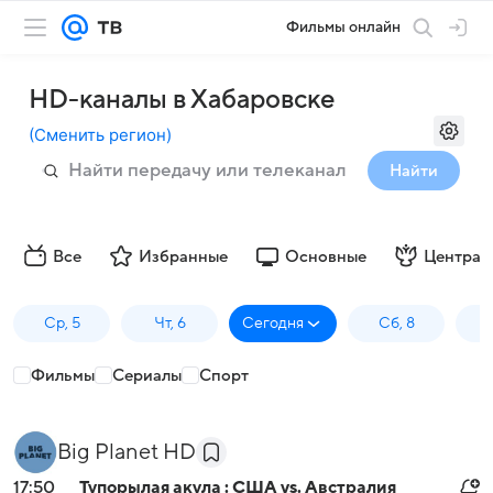
Фильмы онлайн
HD-каналы в Хабаровске
(
Сменить регион
)
Найти
Все
Избранные
Основные
Централ
Ср, 5
Чт, 6
Сегодня
Сб, 8
Фильмы
Сериалы
Спорт
Big Planet HD
17:50
Тупорылая акула : США vs. Австралия