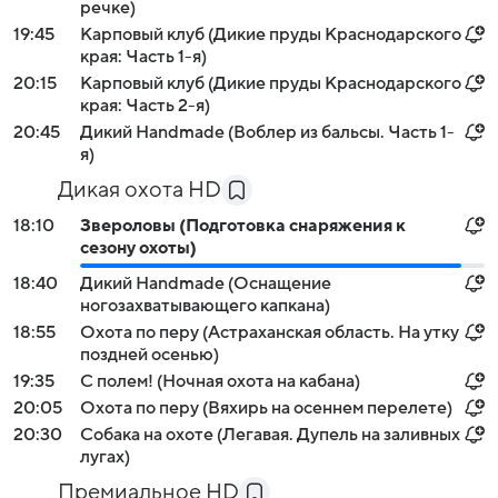
речке)
19:45
Карповый клуб (Дикие пруды Краснодарского
края: Часть 1-я)
20:15
Карповый клуб (Дикие пруды Краснодарского
края: Часть 2-я)
20:45
Дикий Handmade (Воблер из бальсы. Часть 1-
я)
Дикая охота HD
18:10
Звероловы (Подготовка снаряжения к
сезону охоты)
18:40
Дикий Handmade (Оснащение
ногозахватывающего капкана)
18:55
Охота по перу (Астраханская область. На утку
поздней осенью)
19:35
С полем! (Ночная охота на кабана)
20:05
Охота по перу (Вяхирь на осеннем перелете)
20:30
Собака на охоте (Легавая. Дупель на заливных
лугах)
Премиальное HD