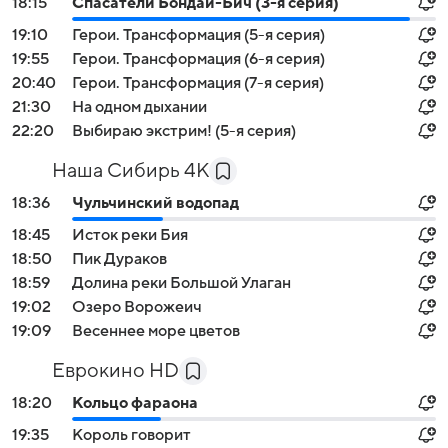
18:15
Спасатели Бондай-Бич (3-я серия)
19:10
Герои. Трансформация (5-я серия)
19:55
Герои. Трансформация (6-я серия)
20:40
Герои. Трансформация (7-я серия)
21:30
На одном дыхании
22:20
Выбираю экстрим! (5-я серия)
Наша Сибирь 4К
18:36
Чульчинский водопад
18:45
Исток реки Бия
18:50
Пик Дураков
18:59
Долина реки Большой Улаган
19:02
Озеро Ворожеич
19:09
Весеннее море цветов
Еврокино HD
18:20
Кольцо фараона
19:35
Король говорит