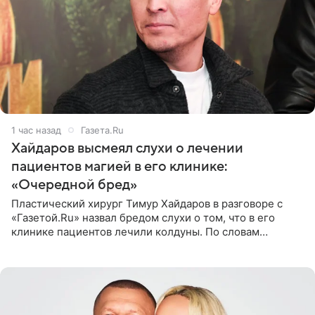
1 час назад
Газета.Ru
Хайдаров высмеял слухи о лечении
пациентов магией в его клинике:
«Очередной бред»
Пластический хирург Тимур Хайдаров в разговоре с
«Газетой.Ru» назвал бредом слухи о том, что в его
клинике пациентов лечили колдуны. По словам
звездного врача, он не понимает, кому нужно
распускать сплетни о