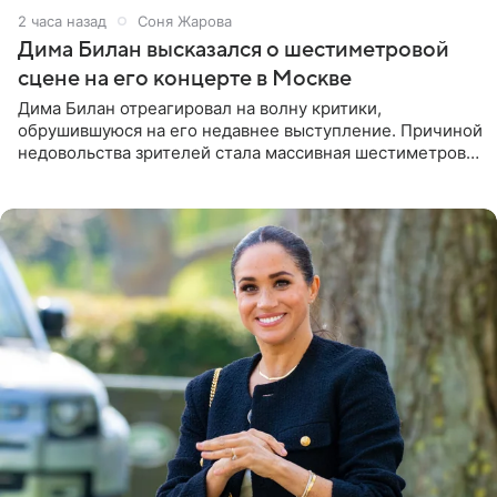
2 часа назад
Соня Жарова
Дима Билан высказался о шестиметровой
сцене на его концерте в Москве
Дима Билан отреагировал на волну критики,
обрушившуюся на его недавнее выступление. Причиной
недовольства зрителей стала массивная шестиметровая
конструкция сцены, которая полностью перекрыла
обзор артиста для