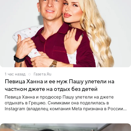
1 час назад
Газета.Ru
Певица Ханна и ее муж Пашу улетели на
частном джете на отдых без детей
Певица Ханна и продюсер Пашу улетели на джете
отдыхать в Грецию. Снимками она поделилась в
Instagram (владелец компания Meta признана в России
экстремистской и запрещена). Ханна и Пашу показали
серию снимков,