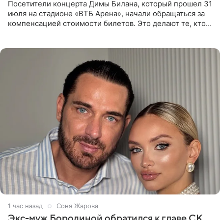
Посетители концерта Димы Билана, который прошел 31
июля на стадионе «ВТБ Арена», начали обращаться за
компенсацией стоимости билетов. Это делают те, кто
оказался недоволен обзором, — из-за высокой
конструкции
1 час назад
Соня Жарова
Экс-муж Бородиной обратился к главе СК