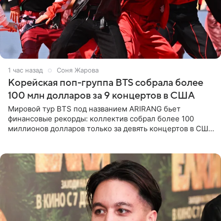
1 час назад
Соня Жарова
Корейская поп-группа BTS собрала более
100 млн долларов за 9 концертов в США
Мировой тур BTS под названием ARIRANG бьет
финансовые рекорды: коллектив собрал более 100
миллионов долларов только за девять концертов в США.
Как сообщает Pop Core, это один из самых
стремительных результатов