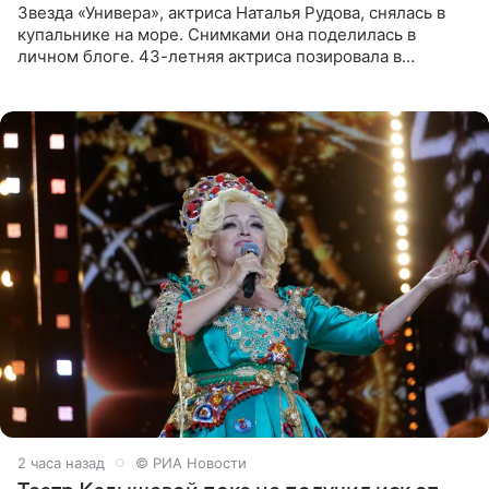
Звезда «Универа», актриса Наталья Рудова, снялась в
купальнике на море. Снимками она поделилась в
личном блоге. 43-летняя актриса позировала в
бордовом крошечном бикини с золотыми деталями.
Волосы Рудова
2 часа назад
© РИА Новости