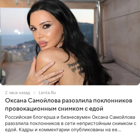
2 часа назад
Lenta.Ru
Оксана Самойлова разозлила поклонников
провокационным снимком с едой
Российская блогерша и бизнесвумен Оксана Самойлова
разозлила поклонников в сети непристойным снимком с
едой. Кадры и комментарии опубликованы на ее
странице в Instagram (принадлежит компании Meta,