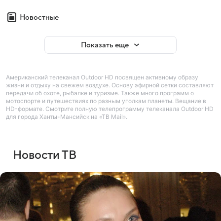
Новостные
Показать еще
Американский телеканал Outdoor HD посвящен активному образу
жизни и отдыху на свежем воздухе. Основу эфирной сетки составляют
передачи об охоте, рыбалке и туризме. Также много программ о
мотоспорте и путешествиях по разным уголкам планеты. Вещание в
HD-формате. Смотрите полную телепрограмму телеканала Outdoor HD
для города Ханты-Мансийск на «ТВ Mail».
Новости ТВ