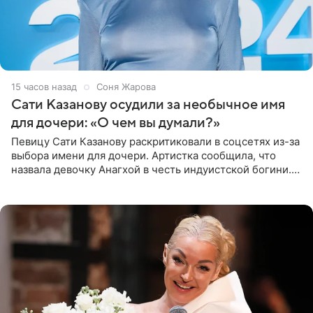
15 часов назад
Соня Жарова
Сати Казанову осудили за необычное имя
для дочери: «О чем вы думали?»
Певицу Сати Казанову раскритиковали в соцсетях из-за
выбора имени для дочери. Артистка сообщила, что
назвала девочку Анагхой в честь индуистской богини.
При этом исполнительница скрывала это имя от
поклонников