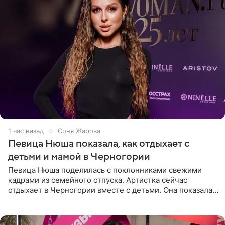
1 час назад
Соня Жарова
Певица Нюша показала, как отдыхает с
детьми и мамой в Черногории
Певица Нюша поделилась с поклонниками свежими
кадрами из семейного отпуска. Артистка сейчас
отдыхает в Черногории вместе с детьми. Она показала,
как они гуляют по старинным улочкам местных городов.
Старшей