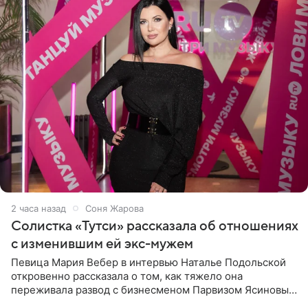
2 часа назад
Соня Жарова
Солистка «Тутси» рассказала об отношениях
с изменившим ей экс-мужем
Певица Мария Вебер в интервью Наталье Подольской
откровенно рассказала о том, как тяжело она
переживала развод с бизнесменом Парвизом Ясиновым.
Артистка призналась, что измена бывшего супруга стала