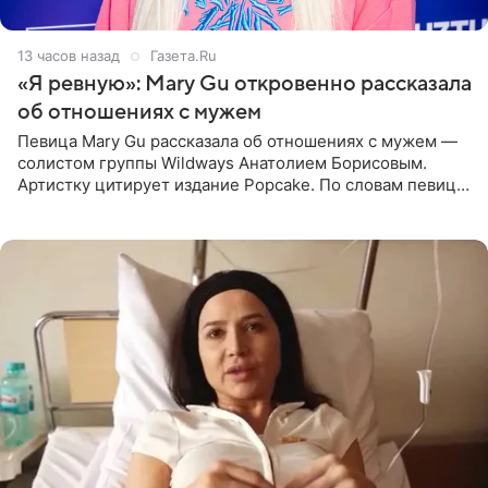
13 часов назад
Газета.Ru
«Я ревную»: Mary Gu откровенно рассказала
об отношениях с мужем
Певица Mary Gu рассказала об отношениях с мужем —
солистом группы Wildways Анатолием Борисовым.
Артистку цитирует издание Popcake. По словам певицы,
залог любви — это принять недостатки другого
человека. Также