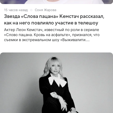
15 часов назад
Соня Жарова
Звезда «Слова пацана» Кемстач рассказал,
как на него повлияло участие в телешоу
Актер Леон Кемстач, известный по роли в сериале
«Слово пацана. Кровь на асфальте», признался, что
съемки в экстремальном шоу «Выживалити.
Наследники» кардинально повлияли на его образ жизни.
Подробностями он