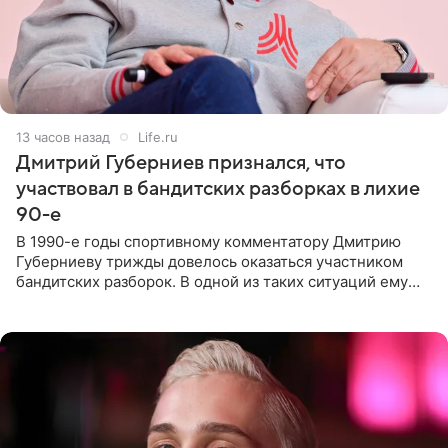
13 часов назад
Life.ru
Дмитрий Губерниев признался, что
участвовал в бандитских разборках в лихие
90-е
В 1990-е годы спортивному комментатору Дмитрию
Губерниеву трижды довелось оказаться участником
бандитских разборок. В одной из таких ситуаций ему
выдали тяжелый предмет и приказали вступить в драку,
однако он