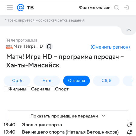
Фильмы онлайн
* транслируется московская сетка вещания
Телепрограмма
Матч! Игра HD
(
Сменить регион
)
Матч! Игра HD – программа передач –
Ханты-Мансийск
Ср, 5
Чт, 6
Сегодня
Сб, 8
Вс
Фильмы
Сериалы
Спорт
Показать прошедшие передачи
13:40
Эволюция спорта
19:40
Век нашего спорта (Наталья Ветошникова)