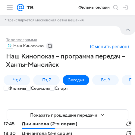
Фильмы онлайн
* транслируется московская сетка вещания
Телепрограмма
Наш Кинопоказ
(
Сменить регион
)
Наш Кинопоказ – программа передач –
Ханты-Мансийск
Чт, 6
Пт, 7
Сегодня
Вс, 9
Пн,
Фильмы
Сериалы
Спорт
Показать прошедшие передачи
17:45
Дни ангела (2-я серия)
18:30
Дни ангела (3-я серия)