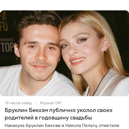
когда один из партнеров требует от другого слишком
многого,
19 часов назад
Журнал OK!
Бруклин Бекхэм публично уколол своих
родителей в годовщину свадьбы
Накануне Бруклин Бекхэм и Никола Пельтц отметили