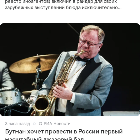
реестр иноагентов) включил в райдер для своих
зарубежных выступлений блюда исключительно
русской кухни. Об этом сообщает РИА Новости.
Согласно документу, в гримерную
3 часа назад
© РИА Новости
Бутман хочет провести в России первый
масштабный джазовый бал