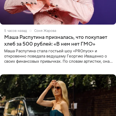
5 часов назад
Соня Жарова
Маша Распутина призналась, что покупает
хлеб за 500 рублей: «В нем нет ГМО»
Маша Распутина стала гостьей шоу «PROпуск» и
откровенно поведала ведущему Георгию Иващенко о
своих финансовых привычках. По словам артистки, она
давно перестала следить за тратами и может позволить
себе жить,