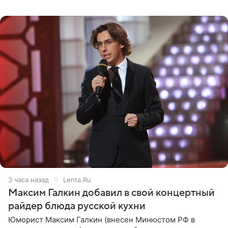
котором позирует у бассейна в белоснежном монокини
с
3 часа назад
Lenta.Ru
Максим Галкин добавил в свой концертный
райдер блюда русской кухни
Юморист Максим Галкин (внесен Минюстом РФ в