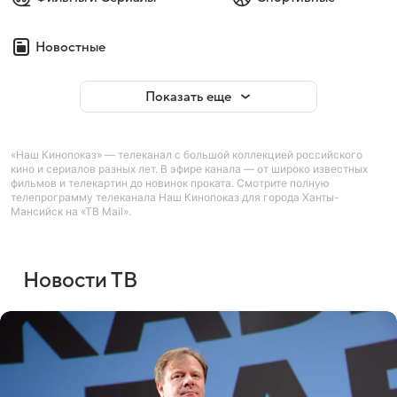
Новостные
Показать еще
«Наш Кинопоказ» — телеканал с большой коллекцией российского
кино и сериалов разных лет. В эфире канала — от широко известных
фильмов и телекартин до новинок проката. Смотрите полную
телепрограмму телеканала Наш Кинопоказ для города Ханты-
Мансийск на «ТВ Mail».
Новости ТВ