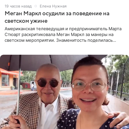
19 часов назад
Елена Нужная
Меган Маркл осудили за поведение на
светском ужине
Американская телеведущая и предприниматель Марта
Стюарт раскритиковала Меган Маркл за манеры на
светском мероприятии. Знаменитость поделилась
деталями личной встречи с герцогиней Сассекской,
пишет PageSix. По