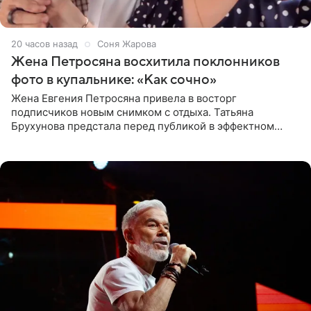
20 часов назад
Соня Жарова
Жена Петросяна восхитила поклонников
фото в купальнике: «Как сочно»
Жена Евгения Петросяна привела в восторг
подписчиков новым снимком с отдыха. Татьяна
Брухунова предстала перед публикой в эффектном
черно-сиреневом монокини, позируя прямо в бассейне.
«Ох, как сочно», «Татьяна,