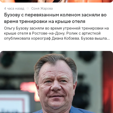
4 часа назад
Соня Жарова
Бузову с перевязанным коленом засняли во
время тренировки на крыше отеля
Ольгу Бузову засняли во время утренней тренировки на
крыше отеля в Ростове-на-Дону. Ролик с артисткой
опубликовала хореограф Диана Кобзева. Бузова вышла
на занятие спортом в 32-градусную жару ранним утром,