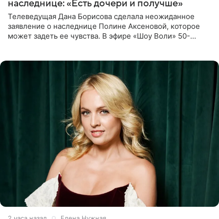
наследнице: «Есть дочери и получше»
Телеведущая Дана Борисова сделала неожиданное
заявление о наследнице Полине Аксеновой, которое
может задеть ее чувства. В эфире «Шоу Воли» 50-
летняя знаменитость откровенно призналась, что не
считает свою дочь
2 часа назад
Елена Нужная