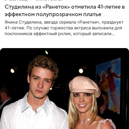
Студилина из «Ранеток» отметила 41-летие в
эффектном полупрозрачном платье
Янина Студилина, звезда сериала «Ранетки», празднует
41-летие. По случаю торжества актриса выложила для
поклонников эффектный ролик, который записали
прошлой ночью. В кадре артистка предстала в
вечернем