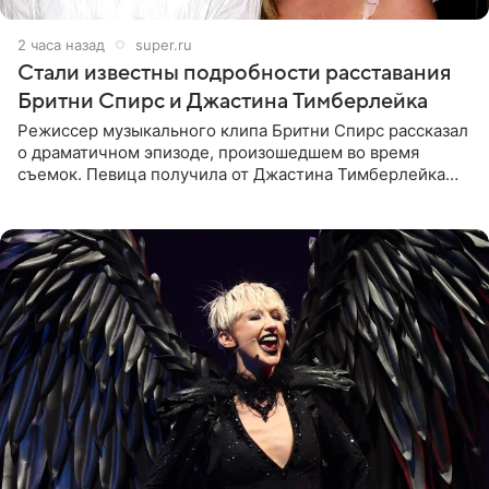
2 часа назад
super.ru
Стали известны подробности расставания
Бритни Спирс и Джастина Тимберлейка
Режиссер музыкального клипа Бритни Спирс рассказал
о драматичном эпизоде, произошедшем во время
съемок. Певица получила от Джастина Тимберлейка
сообщение о расставании прямо на площадке. По
словам постановщика,