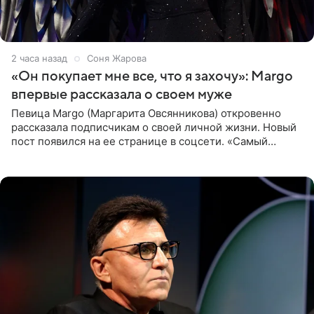
2 часа назад
Соня Жарова
«Он покупает мне все, что я захочу»: Margo
впервые рассказала о своем муже
Певица Margo (Маргарита Овсянникова) откровенно
рассказала подписчикам о своей личной жизни. Новый
пост появился на ее странице в соцсети. «Самый
лучший на свете. И да, он действительно покупает мне
все, что я