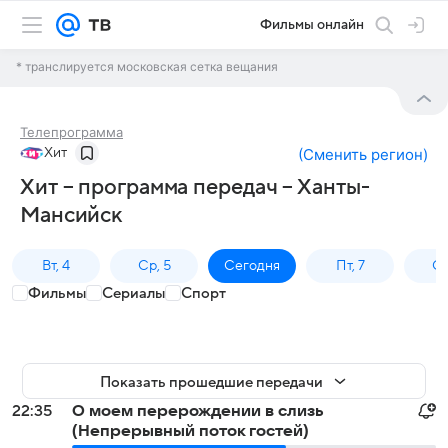
Фильмы онлайн
* транслируется московская сетка вещания
Телепрограмма
Хит
(
Сменить регион
)
Хит – программа передач – Ханты-
Мансийск
Вт, 4
Ср, 5
Сегодня
Пт, 7
Сб
Фильмы
Сериалы
Спорт
Показать прошедшие передачи
22:35
О моем перерождении в слизь
(Непрерывный поток гостей)