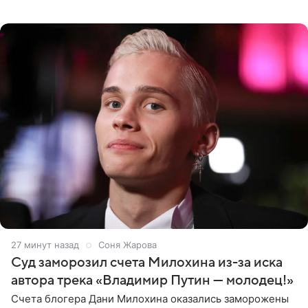
выдали тяжелый предмет и приказали вступить в драку,
однако он
27 минут назад
Соня Жарова
Суд заморозил счета Милохина из-за иска
автора трека «Владимир Путин — молодец!»
Счета блогера Дани Милохина оказались заморожены