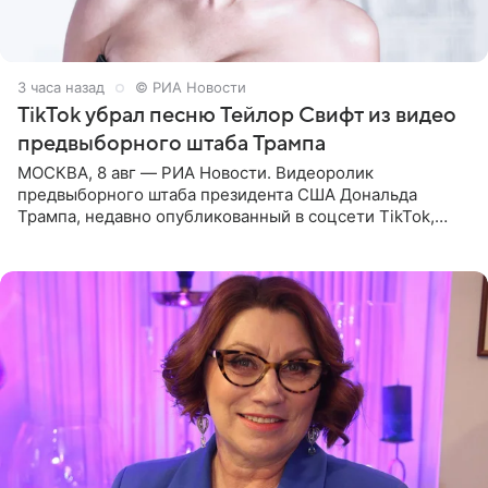
3 часа назад
© РИА Новости
TikTok убрал песню Тейлор Свифт из видео
предвыборного штаба Трампа
МОСКВА, 8 авг — РИА Новости. Видеоролик
предвыборного штаба президента США Дональда
Трампа, недавно опубликованный в соцсети TikTok,
остался без звуковой дорожки в виде песни August
(«Август») американской