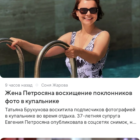
9 часов назад
Соня Жарова
Жена Петросяна восхищение поклонников
фото в купальнике
Татьяна Брухунова восхитила подписчиков фотографией
в купальнике во время отдыха. 37-летняя супруга
Евгения Петросяна опубликовала в соцсетях снимок, на
котором позирует у бассейна в белоснежном монокини
с