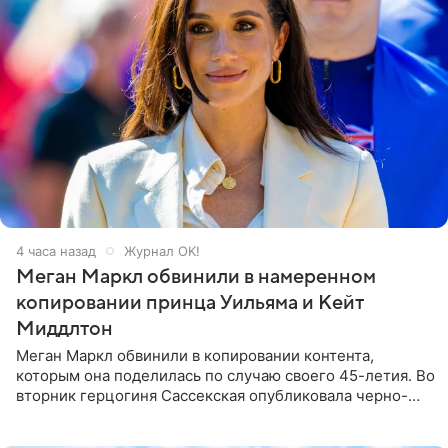
4 часа назад
Журнал OK!
Меган Маркл обвинили в намеренном
копировании принца Уильяма и Кейт
Миддлтон
Меган Маркл обвинили в копировании контента,
которым она поделилась по случаю своего 45-летия. Во
вторник герцогиня Сассекская опубликовала черно-
белую фотографию, на которой она прыгает в бассейн с
воздушными