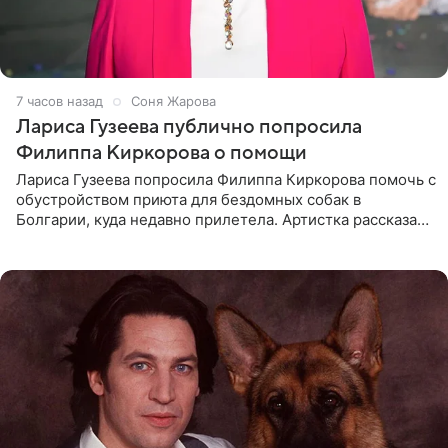
7 часов назад
Соня Жарова
Лариса Гузеева публично попросила
Филиппа Киркорова о помощи
Лариса Гузеева попросила Филиппа Киркорова помочь с
обустройством приюта для бездомных собак в
Болгарии, куда недавно прилетела. Артистка рассказала
о местных волонтерах, которые временно забирают
животных к