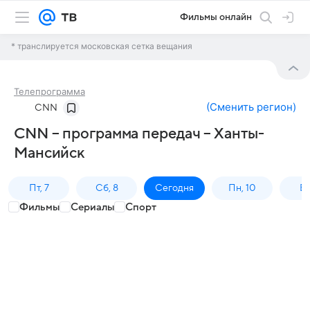
Фильмы онлайн
* транслируется московская сетка вещания
Телепрограмма
(
Сменить регион
)
CNN
CNN – программа передач – Ханты-
Мансийск
Пт, 7
Сб, 8
Сегодня
Пн, 10
Вт,
Фильмы
Сериалы
Спорт