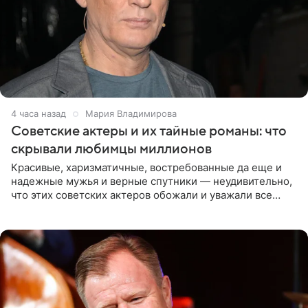
4 часа назад
Мария Владимирова
Советские актеры и их тайные романы: что
скрывали любимцы миллионов
Красивые, харизматичные, востребованные да еще и
надежные мужья и верные спутники — неудивительно,
что этих советских актеров обожали и уважали все
женщины большой страны, и наверняка не раз ставили
их в