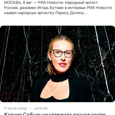
МОСКВА, 8 авг — РИА Новости. Народный артист
России, джазмен Игорь Бутман в интервью РИА Новости
назвал народную артистку Ларису Долину
великолепной певицей и рассказал о желании сделать с
ней новую совместную
5 часов назад
Lenta.Ru
Ксения Собчак не сдержала данное гостю