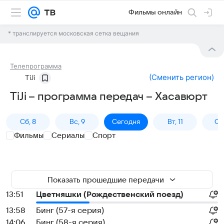
Фильмы онлайн
* транслируется московская сетка вещания
Телепрограмма
(
Сменить регион
)
TiJi
TiJi – программа передач – Хасавюрт
Сб, 8
Вс, 9
Сегодня
Вт, 11
Ср,
Фильмы
Сериалы
Спорт
Показать прошедшие передачи
13:51
Цветняшки (Рождественский поезд)
13:58
Бинг (57-я серия)
14:06
Бинг (58-я серия)