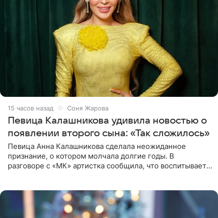
15 часов назад
Соня Жарова
Певица Калашникова удивила новостью о
появлении второго сына: «Так сложилось»
Певица Анна Калашникова сделала неожиданное
признание, о котором молчала долгие годы. В
разговоре с «МК» артистка сообщила, что воспитывает
не одного, а сразу двух сыновей. «На самом деле я
всегда мечтала, что