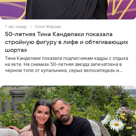
1 час назад
Соня Жарова
50-летняя Тина Канделаки показала
стройную фигуру в лифе и обтягивающих
шортах
Тина Канделаки показала подписчикам кадры с отдыха
на яхте. На снимках 50-летняя звезда запечатлена в
черном топе от купальника, серых велосипедках и
бейсболке. Волосы она убрала в низкий хвост, а макияж
решила