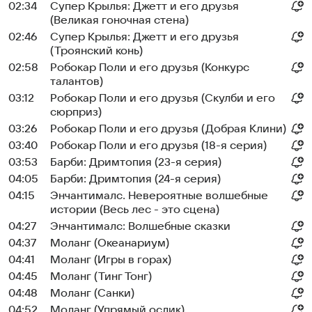
02:34
Супер Крылья: Джетт и его друзья
(Великая гоночная стена)
02:46
Супер Крылья: Джетт и его друзья
(Троянский конь)
02:58
Робокар Поли и его друзья (Конкурс
талантов)
03:12
Робокар Поли и его друзья (Скулби и его
сюрприз)
03:26
Робокар Поли и его друзья (Добрая Клини)
03:40
Робокар Поли и его друзья (18-я серия)
03:53
Барби: Дримтопия (23-я серия)
04:05
Барби: Дримтопия (24-я серия)
04:15
Энчантималс. Невероятные волшебные
истории (Весь лес - это сцена)
04:27
Энчантималс: Волшебные сказки
04:37
Моланг (Океанариум)
04:41
Моланг (Игры в горах)
04:45
Моланг (Тинг Тонг)
04:48
Моланг (Санки)
04:52
Моланг (Упрямый ослик)