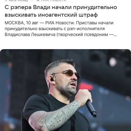
С рэпера Влади начали принудительно
взыскивать иноагентский штраф
МОСКВА, 10 авг — РИА Новости. Приставы начали
принудительно взыскивать с рэп-исполнителя
Владислава Лешкевича (творческий псевдоним —
Влади; признан иноагентом в РФ) штраф за нарушение
порядка деятельности