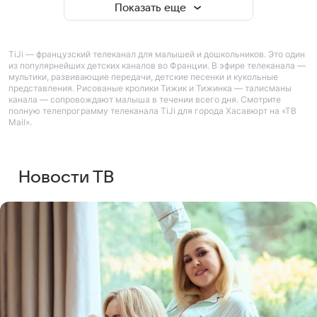
Показать еще
TiJi — французский телеканал для малышей и дошкольников. Это один
из популярнейших детских каналов во Франции. В эфире телеканала —
мультики, развивающие передачи, детские песенки и кукольные
представления. Рисованые кролики Тижик и Тижинка — талисманы
канала — сопровождают малыша в течении всего дня. Смотрите
полную телепрограмму телеканала TiJi для города Хасавюрт на «ТВ
Mail».
Новости ТВ