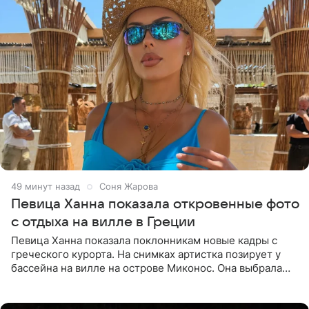
49 минут назад
Соня Жарова
Певица Ханна показала откровенные фото
с отдыха на вилле в Греции
Певица Ханна показала поклонникам новые кадры с
греческого курорта. На снимках артистка позирует у
бассейна на вилле на острове Миконос. Она выбрала
образ без верхней части купальника, дополнив его
белыми