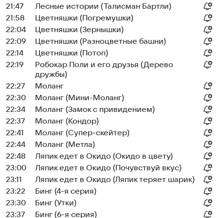
21:47
Лесные истории (Талисман Бартли)
21:58
Цветняшки (Погремушки)
22:04
Цветняшки (Зернышки)
22:09
Цветняшки (Разноцветные башни)
22:14
Цветняшки (Потоп)
22:19
Робокар Поли и его друзья (Дерево
дружбы)
22:27
Моланг
22:30
Моланг (Мини-Моланг)
22:34
Моланг (Замок с привидением)
22:37
Моланг (Кондор)
22:41
Моланг (Супер-скейтер)
22:44
Моланг (Метла)
22:48
Ляпик едет в Окидо (Окидо в цвету)
23:00
Ляпик едет в Окидо (Почувствуй вкус)
23:11
Ляпик едет в Окидо (Ляпик теряет шарик)
23:22
Бинг (4-я серия)
23:30
Бинг (Утки)
23:37
Бинг (6-я серия)