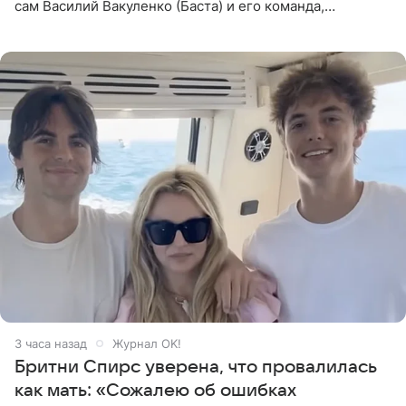
сам Василий Вакуленко (Баста) и его команда,
композитором картины выступил рэпер QП (Вадим
Карпенко). Об этом
3 часа назад
Журнал OK!
Бритни Спирс уверена, что провалилась
как мать: «Сожалею об ошибках