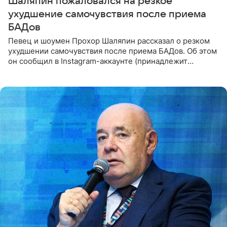
Шаляпин пожаловался на резкое
ухудшение самочувствия после приема
БАДов
Певец и шоумен Прохор Шаляпин рассказал о резком
ухудшении самочувствия после приема БАДов. Об этом
он сообщил в Instagram-аккаунте (принадлежит
компании Meta, признанной экстремистской
организацией и