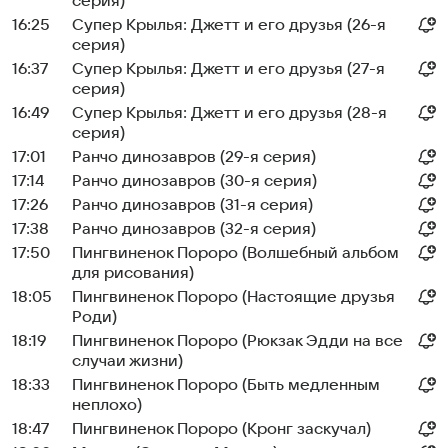
серия)
16:25
Супер Крылья: Джетт и его друзья (26-я
серия)
16:37
Супер Крылья: Джетт и его друзья (27-я
серия)
16:49
Супер Крылья: Джетт и его друзья (28-я
серия)
17:01
Ранчо динозавров (29-я серия)
17:14
Ранчо динозавров (30-я серия)
17:26
Ранчо динозавров (31-я серия)
17:38
Ранчо динозавров (32-я серия)
17:50
Пингвиненок Пороро (Волшебный альбом
для рисования)
18:05
Пингвиненок Пороро (Настоящие друзья
Роди)
18:19
Пингвиненок Пороро (Рюкзак Эдди на все
случаи жизни)
18:33
Пингвиненок Пороро (Быть медленным
неплохо)
18:47
Пингвиненок Пороро (Кронг заскучал)