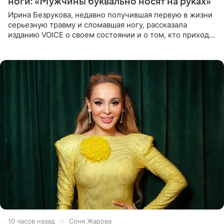
ноги: «Мужчины буквально носят на руках»
Ирина Безрукова, недавно получившая первую в жизни
серьезную травму и сломавшая ногу, рассказала
изданию VOICE о своем состоянии и о том, кто приходит
ей на помощь. Поддержку актриса ощущает со всех
сторон.
10 часов назад
Соня Жарова