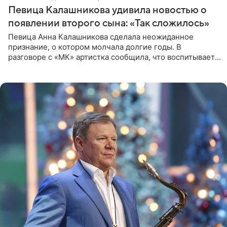
Певица Калашникова удивила новостью о
появлении второго сына: «Так сложилось»
Певица Анна Калашникова сделала неожиданное
признание, о котором молчала долгие годы. В
разговоре с «МК» артистка сообщила, что воспитывает
не одного, а сразу двух сыновей. «На самом деле я
всегда мечтала, что