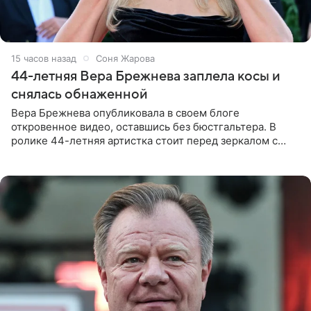
15 часов назад
Соня Жарова
44-летняя Вера Брежнева заплела косы и
снялась обнаженной
Вера Брежнева опубликовала в своем блоге
откровенное видео, оставшись без бюстгальтера. В
ролике 44-летняя артистка стоит перед зеркалом с
обнаженной грудью. Волосы певица собрала в косы и
надела головной убор.