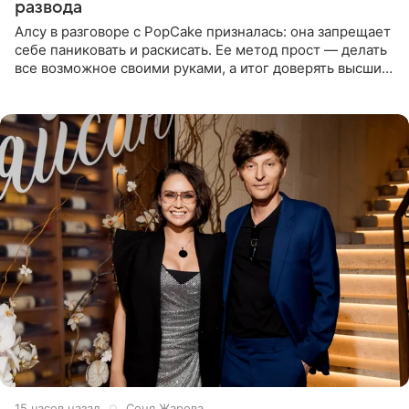
развода
Алсу в разговоре с PopCake призналась: она запрещает
себе паниковать и раскисать. Ее метод прост — делать
все возможное своими руками, а итог доверять высшим
силам. Певица утверждает, что истерики и потеря
15 часов назад
Соня Жарова