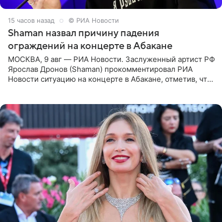
15 часов назад
© РИА Новости
Shaman назвал причину падения
ограждений на концерте в Абакане
МОСКВА, 9 авг — РИА Новости. Заслуженный артист РФ
Ярослав Дронов (Shaman) прокомментировал РИА
Новости ситуацию на концерте в Абакане, отметив, что
во время исполнения песни «Братья-славяне» он
обменивался