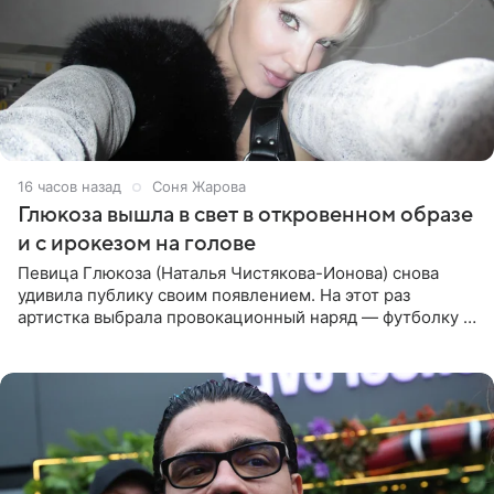
16 часов назад
Соня Жарова
Глюкоза вышла в свет в откровенном образе
и с ирокезом на голове
Певица Глюкоза (Наталья Чистякова-Ионова) снова
удивила публику своим появлением. На этот раз
артистка выбрала провокационный наряд — футболку с
принтом, имитирующим полуобнаженную грудь. Свой
образ Глюкоза