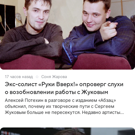
17 часов назад
Соня Жарова
Экс-солист «Руки Вверх!» опроверг слухи
о возобновлении работы с Жуковым
Алексей Потехин в разговоре с изданием «Абзац»
объяснил, почему их творческие пути с Сергеем
Жуковым больше не пересекутся. Недавно артисты
воссоединились на большом концерте «30 нам уже!»,
который прошел в