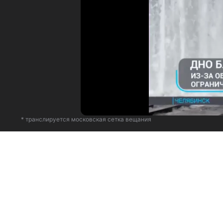
* транслируется московская сетка вещания