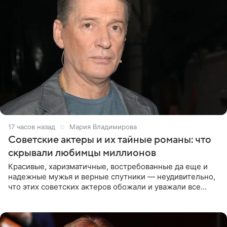
17 часов назад
Мария Владимирова
Советские актеры и их тайные романы: что
скрывали любимцы миллионов
Красивые, харизматичные, востребованные да еще и
надежные мужья и верные спутники — неудивительно,
что этих советских актеров обожали и уважали все
женщины большой страны, и наверняка не раз ставили
их в