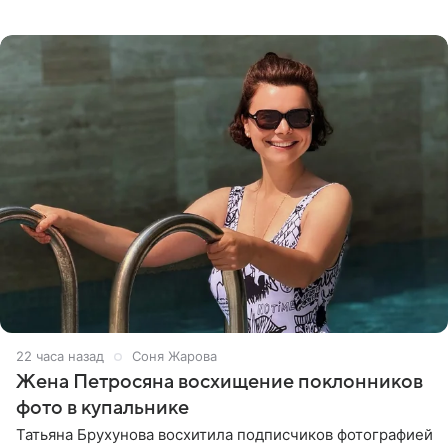
призналась, что сейчас особенно довольна собой. По
словам певицы, она
22 часа назад
Соня Жарова
Жена Петросяна восхищение поклонников
фото в купальнике
Татьяна Брухунова восхитила подписчиков фотографией