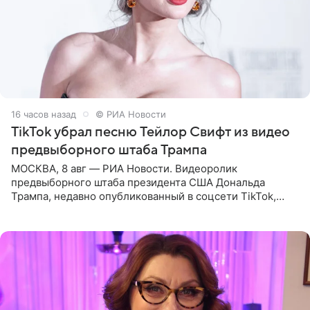
16 часов назад
© РИА Новости
TikTok убрал песню Тейлор Свифт из видео
предвыборного штаба Трампа
МОСКВА, 8 авг — РИА Новости. Видеоролик
предвыборного штаба президента США Дональда
Трампа, недавно опубликованный в соцсети TikTok,
остался без звуковой дорожки в виде песни August
(«Август») американской