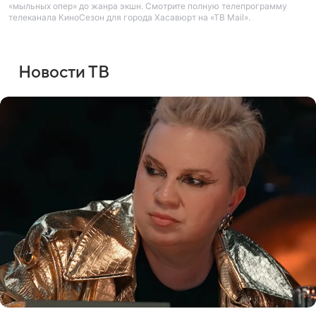
«мыльных опер» до жанра экшн. Смотрите полную телепрограмму
телеканала КиноСезон для города Хасавюрт на «ТВ Mail».
Новости ТВ