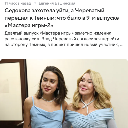
11 часов назад
Евгения Башинская
Седокова захотела уйти, а Череватый
перешел к Темным: что было в 9-м выпуске
«Мастера игры-2»
Девятый выпуск «Мастера игры» заметно изменил
расстановку сил. Влад Череватый согласился перейти
на сторону Темных, в проект пришел новый участник, а
Курбан Омаров и Анна Седокова оказались под таким
давлением.