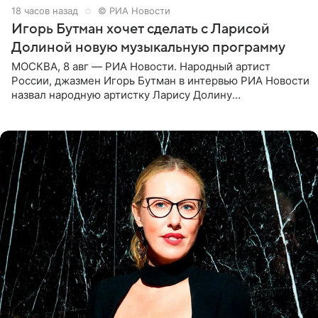
18 часов назад
© РИА Новости
Игорь Бутман хочет сделать с Ларисой
Долиной новую музыкальную программу
МОСКВА, 8 авг — РИА Новости. Народный артист
России, джазмен Игорь Бутман в интервью РИА Новости
назвал народную артистку Ларису Долину
великолепной певицей и рассказал о желании сделать с
ней новую совместную