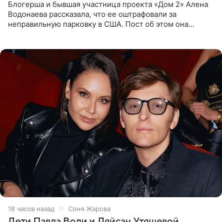
Блогерша и бывшая участница проекта «Дом 2» Алена
Водонаева рассказала, что ее оштрафовали за
неправильную парковку в США. Пост об этом она
опубликовала в своем Telegram-канале. Она заявила,
что во время отдыха
18 часов назад
Соня Жарова
Дети Павла Воли и Ляйсан Утяшевой