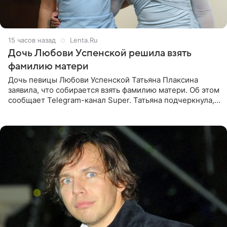
15 часов назад
Lenta.Ru
Дочь Любови Успенской решила взять
фамилию матери
Дочь певицы Любови Успенской Татьяна Плаксина
заявила, что собирается взять фамилию матери. Об этом
сообщает Telegram-канал Super. Татьяна подчеркнула,
что приняла решение о смене фамилии, поскольку
именно от