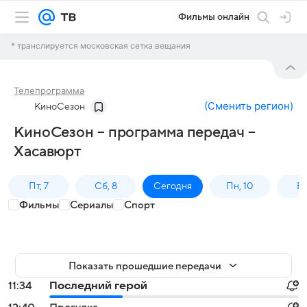
Фильмы онлайн
* транслируется московская сетка вещания
Телепрограмма
(
Сменить регион
)
КиноСезон
КиноСезон – программа передач –
Хасавюрт
Пт, 7
Сб, 8
Сегодня
Пн, 10
Вт,
Фильмы
Сериалы
Спорт
Показать прошедшие передачи
11:34
Последний герой