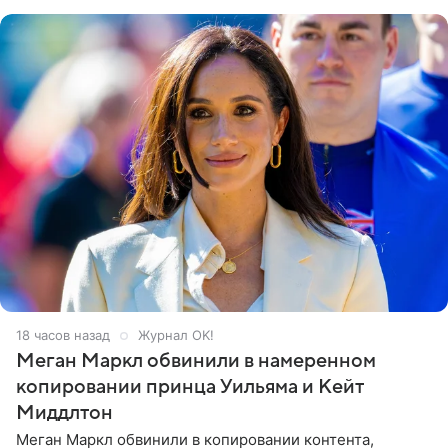
его друзья —
18 часов назад
Журнал OK!
Меган Маркл обвинили в намеренном
копировании принца Уильяма и Кейт
Миддлтон
Меган Маркл обвинили в копировании контента,