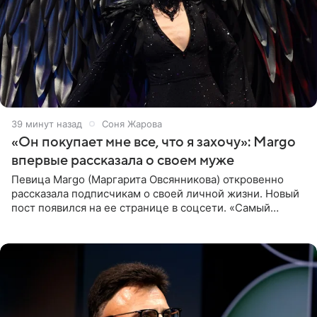
39 минут назад
Соня Жарова
«Он покупает мне все, что я захочу»: Margo
впервые рассказала о своем муже
Певица Margo (Маргарита Овсянникова) откровенно
рассказала подписчикам о своей личной жизни. Новый
пост появился на ее странице в соцсети. «Самый
лучший на свете. И да, он действительно покупает мне
все, что я