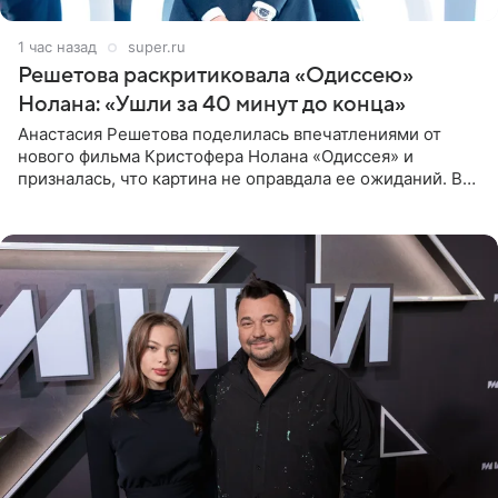
1 час назад
super.ru
Решетова раскритиковала «Одиссею»
Нолана: «Ушли за 40 минут до конца»
Анастасия Решетова поделилась впечатлениями от
нового фильма Кристофера Нолана «Одиссея» и
призналась, что картина не оправдала ее ожиданий. В
личном блоге модель рассказала, что они с компанией
не стали