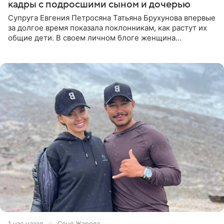
кадры с подросшими сыном и дочерью
Супруга Евгения Петросяна Татьяна Брухунова впервые
за долгое время показала поклонникам, как растут их
общие дети. В своем личном блоге женщина
опубликовала редкие кадры с шестилетним сыном
Ваганом и
1 час назад
Соня Жарова