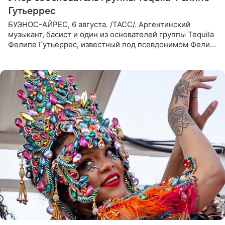
Гутьеррес
БУЭНОС-АЙРЕС, 6 августа. /ТАСС/. Аргентинский
музыкант, басист и один из основателей группы Tequila
Фелипе Гутьеррес, известный под псевдонимом Фелипе
Липе, умер на 69-м году жизни. Об этом сообщил его
бывший