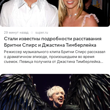
29 минут назад
super.ru
Стали известны подробности расставания
Бритни Спирс и Джастина Тимберлейка
Режиссер музыкального клипа Бритни Спирс рассказал
о драматичном эпизоде, произошедшем во время
съемок. Певица получила от Джастина Тимберлейка
сообщение о расставании прямо на площадке. По
словам постановщика,