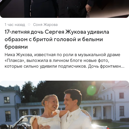
1 час назад
Соня Жарова
17-летняя дочь Сергея Жукова удивила
образом с бритой головой и белыми
бровями
Ника Жукова, известная по роли в музыкальной драме
«Плакса», выложила в личном блоге новые фото,
которые сильно удивили подписчиков. Дочь фронтмена
группы «Руки Вверх!» Сергея Жукова предстала перед
публикой с