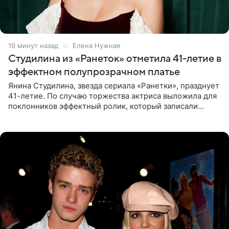
19 минут назад
Елена Нужная
Студилина из «Ранеток» отметила 41-летие в
эффектном полупрозрачном платье
Янина Студилина, звезда сериала «Ранетки», празднует
41-летие. По случаю торжества актриса выложила для
поклонников эффектный ролик, который записали
прошлой ночью. В кадре артистка предстала в
вечернем