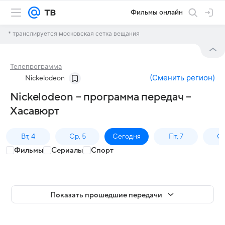
Фильмы онлайн
* транслируется московская сетка вещания
Телепрограмма
(
Сменить регион
)
Nickelodeon
Nickelodeon – программа передач –
Хасавюрт
Вт, 4
Ср, 5
Сегодня
Пт, 7
Сб
Фильмы
Сериалы
Спорт
Показать прошедшие передачи