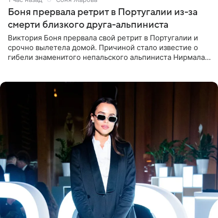
Боня прервала ретрит в Португалии из-за
смерти близкого друга-альпиниста
Виктория Боня прервала свой ретрит в Португалии и
срочно вылетела домой. Причиной стало известие о
гибели знаменитого непальского альпиниста Нирмала
«Нимса» Пурджи, которого модель называла своим
близким другом