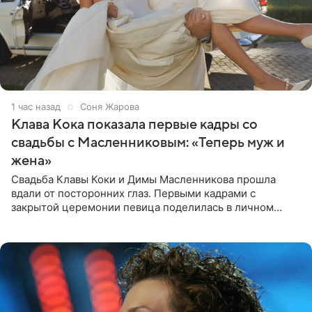
1 час назад
Соня Жарова
Клава Кока показала первые кадры со
свадьбы с Масленниковым: «Теперь муж и
жена»
Свадьба Клавы Коки и Димы Масленникова прошла
вдали от посторонних глаз. Первыми кадрами с
закрытой церемонии певица поделилась в личном
блоге. Артистка выложила серию свадебных снимков и
оставила лаконичную