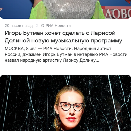
20 часов назад
© РИА Новости
Игорь Бутман хочет сделать с Ларисой
Долиной новую музыкальную программу
МОСКВА, 8 авг — РИА Новости. Народный артист
России, джазмен Игорь Бутман в интервью РИА Новости
назвал народную артистку Ларису Долину
великолепной певицей и рассказал о желании сделать с
ней новую совместную