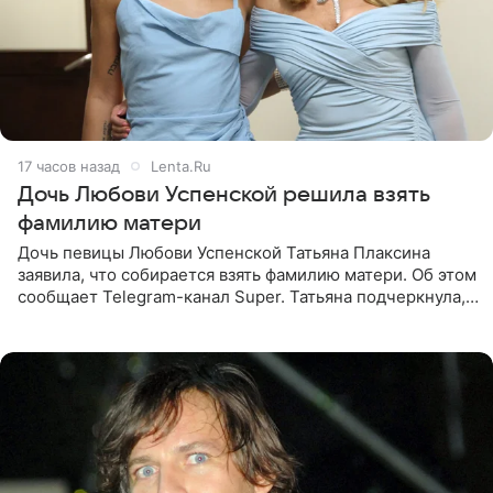
17 часов назад
Lenta.Ru
Дочь Любови Успенской решила взять
фамилию матери
Дочь певицы Любови Успенской Татьяна Плаксина
заявила, что собирается взять фамилию матери. Об этом
сообщает Telegram-канал Super. Татьяна подчеркнула,
что приняла решение о смене фамилии, поскольку
именно от