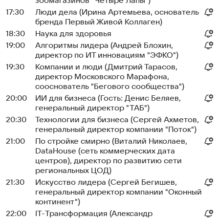
зоомагазинов "Четыре Лапы")
17:30
Люди дела (Ирина Артемьева, основатель
бренда Первый Живой Коллаген)
18:30
Наука для здоровья
19:00
Алгоритмы лидера (Андрей Блохин,
директор по ИТ инновациям "ЭФКО")
19:30
Компании и люди (Дмитрий Тарасов,
директор Московского Марафона,
сооснователь "Бегового сообщества")
20:00
ИИ для бизнеса (Гость: Денис Беляев,
генеральный директор "ТАБ")
20:30
Технологии для бизнеса (Сергей Ахметов,
генеральный директор компании "Поток")
21:00
По стройке смирно (Виталий Николаев,
DataHouse (сеть коммерческих дата
центров), директор по развитию сети
региональных ЦОД)
21:30
Искусство лидера (Сергей Бегишев,
генеральный директор компании "Оконный
континент")
22:00
IT-Трансформация (Александр