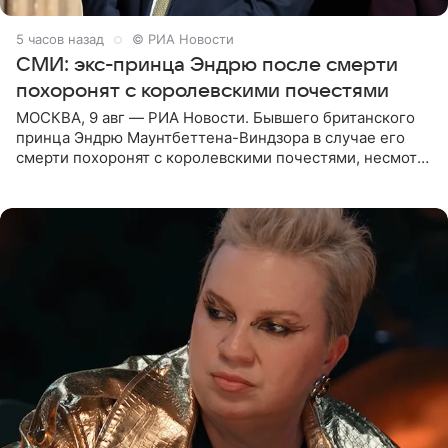
5 часов назад
© РИА Новости
СМИ: экс-принца Эндрю после смерти
похоронят с королевскими почестями
МОСКВА, 9 авг — РИА Новости. Бывшего британского
принца Эндрю Маунтбеттена-Виндзора в случае его
смерти похоронят с королевскими почестями, несмотря
на лишение всех титулов, сообщает Daily Mail со
ссылкой на