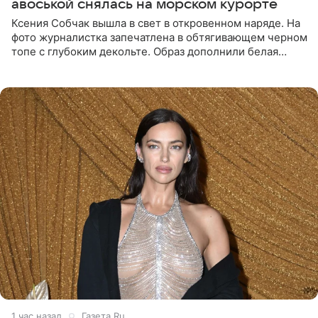
авоськой снялась на морском курорте
Ксения Собчак вышла в свет в откровенном наряде. На
фото журналистка запечатлена в обтягивающем черном
топе с глубоким декольте. Образ дополнили белая
юбка-миди, вьетнамки на платформе и соломенная
шляпа.
1 час назад
Газета.Ru