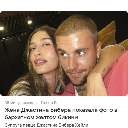
поддельные туры на концерт группы в Пусане. По
данным издания,
38 минут назад
Газета.Ru
Жена Джастина Бибера показала фото в
бархатном желтом бикини
Супруга певца Джастина Бибера Хейли