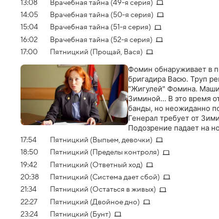
13:08
Врачебная тайна (49-я серия)
14:05
Врачебная тайна (50-я серия)
15:04
Врачебная тайна (51-я серия)
16:02
Врачебная тайна (52-я серия)
17:00
Пятницкий (Прощай, Вася)
Фомин обнаруживает в п
бригадира Васю. Труп р
"Жигулей" Фомина. Маши
Зиминой… В это время от
банды, но неожиданно п
Генерал требует от Зим
Подозрение падает на но
телерепортер, жестоко и
17:54
Пятницкий (Выпьем, девочки)
что это он слил информа
18:50
Пятницкий (Пределы контроля)
с помощью Олега и Вади
19:42
Пятницкий (Ответный ход)
20:38
Пятницкий (Система дает сбой)
21:34
Пятницкий (Остаться в живых)
22:27
Пятницкий (Двойное дно)
23:24
Пятницкий (Бунт)