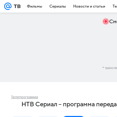
Фильмы
Сериалы
Новости и статьи
Те
См
* трансл
Телепрограмма
НТВ Сериал – программа переда