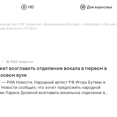
HD
Для взрослых
водства НТВ. Среди них: «Возвращение Мухтара», «Зверобой», «Лесник», «
да Херсон на «ТВ Mail».
© РИА Новости
ет возглавить отделение вокала в первом в
зовом вузе
г — РИА Новости. Народный артист РФ Игорь Бутман в
 Новости сообщил, что хочет предложить народной
ии Ларисе Долиной возглавить вокальное отделение в
сии