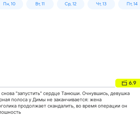
Пн, 10
Вт, 11
Ср, 12
Чт, 13
Пт, 14
6.9
 снова "запустить" сердце Танюши. Очнувшись, девушка
рная полоса у Димы не заканчивается: жена
оголика продолжает скандалить, во время операции он
лошность