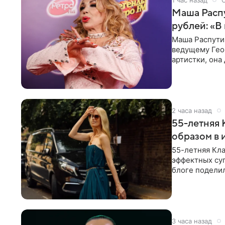
Маша Распу
рублей: «В
Маша Распути
ведущему Гео
артистки, она
себе жить,
2 часа назад
55-летняя
образом в 
55-летняя Кла
эффектных су
блоге поделил
роли гостьи,
3 часа назад