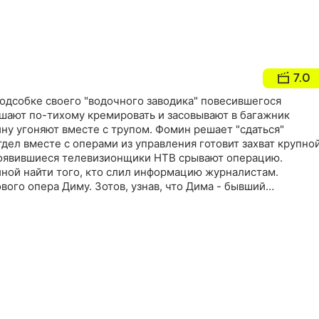
7.0
одсобке своего "водочного заводика" повесившегося
ешают по-тихому кремировать и засовывают в багажник
ну угоняют вместе с трупом. Фомин решает "сдаться"
дел вместе с операми из управления готовит захват крупно
оявившиеся телевизионщики НТВ срывают операцию.
иной найти того, кто слил информацию журналистам.
вого опера Диму. Зотов, узнав, что Дима - бывший
збивает его, а на следующий день Паша признается Роме,
цию, а пострадал невинный. Машина Фомина находится, и о
ма кремирует тело