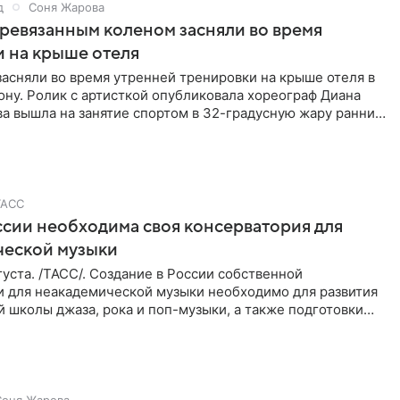
д
Соня Жарова
еревязанным коленом засняли во время
 на крыше отеля
засняли во время утренней тренировки на крыше отеля в
ну. Ролик с артисткой опубликовала хореограф Диана
ва вышла на занятие спортом в 32-градусную жару ранним
ТАСС
ссии необходима своя консерватория для
ческой музыки
уста. /ТАСС/. Создание в России собственной
и для неакадемической музыки необходимо для развития
 школы джаза, рока и поп-музыки, а также подготовки
 мирового
Соня Жарова