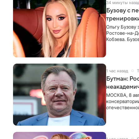
34 минуты наза
Бузову с п
тренировки
Ольгу Бузову 
Ростове-на-До
Кобзева. Бузо
утром,
1 час назад
Бутман: Ро
неакадеми
МОСКВА, 8 авг
консерватори
отечественной
исполнителей
1 час назад