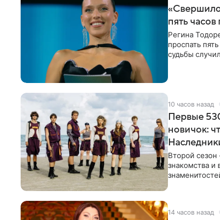
«Свершилос
пять часов
Регина Тодоре
проспать пять
судьбы случил
ребенком. Ар
10 часов назад
Первые 530
новичок: ч
Наследник
Второй сезон 
знакомства и 
знаменитостей
несколько дне
14 часов назад