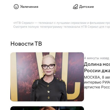
Увлечения
Детские
«НТВ Сериал» — телеканал с лучшими сериалами и фильмами произ
Смотрите полную телепрограмму телеканала НТВ Сериал для горо
Новости ТВ
4 минуты назад
Долина мож
России джа
МОСКВА, 8 ав
интервью РИА
артистке Росс
первом в Рос