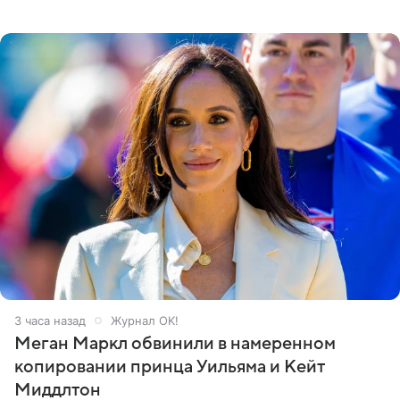
Кремлевском дворце, а вместе с ним на сцену выйдут
его друзья —
3 часа назад
Журнал OK!
Меган Маркл обвинили в намеренном
копировании принца Уильяма и Кейт
Миддлтон