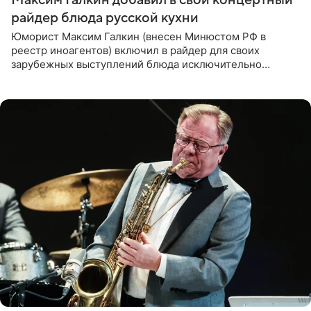
Максим Галкин добавил в свой концертный
райдер блюда русской кухни
Юморист Максим Галкин (внесен Минюстом РФ в
реестр иноагентов) включил в райдер для своих
зарубежных выступлений блюда исключительно
русской кухни. Об этом сообщает РИА Новости.
Согласно документу, в гримерную