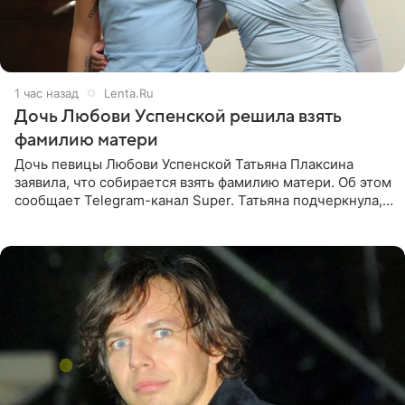
1 час назад
Lenta.Ru
Дочь Любови Успенской решила взять
фамилию матери
Дочь певицы Любови Успенской Татьяна Плаксина
заявила, что собирается взять фамилию матери. Об этом
сообщает Telegram-канал Super. Татьяна подчеркнула,
что приняла решение о смене фамилии, поскольку
именно от