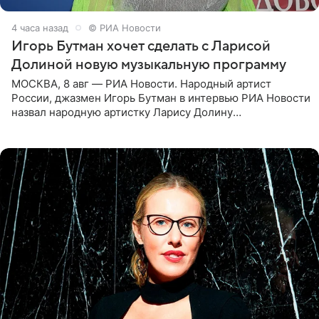
4 часа назад
© РИА Новости
Игорь Бутман хочет сделать с Ларисой
Долиной новую музыкальную программу
МОСКВА, 8 авг — РИА Новости. Народный артист
России, джазмен Игорь Бутман в интервью РИА Новости
назвал народную артистку Ларису Долину
великолепной певицей и рассказал о желании сделать с
ней новую совместную