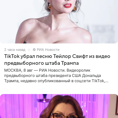
2 часа назад
© РИА Новости
TikTok убрал песню Тейлор Свифт из видео
предвыборного штаба Трампа
МОСКВА, 8 авг — РИА Новости. Видеоролик
предвыборного штаба президента США Дональда
Трампа, недавно опубликованный в соцсети TikTok,
остался без звуковой дорожки в виде песни August
(«Август») американской