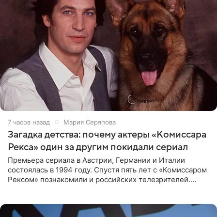
7 часов назад
Мария Серяпова
Загадка детства: почему актеры «Комиссара
Рекса» один за другим покидали сериал
Премьера сериала в Австрии, Германии и Италии
состоялась в 1994 году. Спустя пять лет с «Комиссаром
Рексом» познакомили и российских телезрителей.
Необычайно умная собака мгновенно влюбляла в себя
публику. Но и