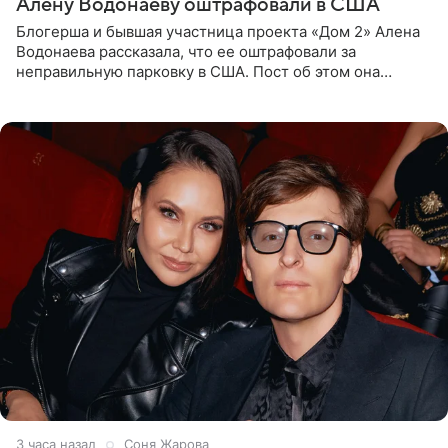
Алену Водонаеву оштрафовали в США
Блогерша и бывшая участница проекта «Дом 2» Алена
Водонаева рассказала, что ее оштрафовали за
неправильную парковку в США. Пост об этом она
опубликовала в своем Telegram-канале. Она заявила,
что во время отдыха
3 часа назад
Соня Жарова