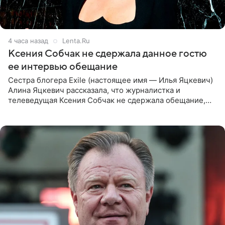
4 часа назад
Lenta.Ru
Ксения Собчак не сдержала данное гостю
ее интервью обещание
Сестра блогера Exile (настоящее имя — Илья Яцкевич)
Алина Яцкевич рассказала, что журналистка и
телеведущая Ксения Собчак не сдержала обещание,
которое дала ему во время интервью с ним. Об этом она
заявила в