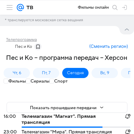
Фильмы онлайн
* транслируется московская сетка вещания
Телепрограмма
(
Сменить регион
)
Пес и Ко
Пес и Ко – программа передач – Херсон
Чт, 6
Пт, 7
Сегодня
Вс, 9
Пн,
Фильмы
Сериалы
Спорт
Показать прошедшие передачи
16:00
Телемагазин "Магнат". Прямая
трансляция
23:00
Телемагазин "Мира". Прямая трансляция