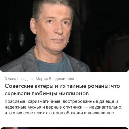
3 часа назад
Мария Владимирова
Советские актеры и их тайные романы: что
скрывали любимцы миллионов
Красивые, харизматичные, востребованные да еще и
надежные мужья и верные спутники — неудивительно,
что этих советских актеров обожали и уважали все
женщины большой страны, и наверняка не раз ставили
их в