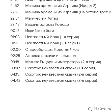
21:52
Машина времени из Израиля (Ироды 2)
22:18
Машина времени из Израиля (На острие трех р
22:54
Магический Алтай
23:47
Вараны острова Комодо
00:15
Индийские йоги
01:03
Неизвестный Иран (1-я серия)
01:31
Неизвестный Иран (2-я серия)
02:00
Старообрядцы. Крестный ход
02:28
Африка: карлики и великаны
03:18
Мальта: Рыцари и императоры (2-я серия)
03:47
Сокотра: неизвестная сказка (1-я серия)
04:15
Сокотра: неизвестная сказка (2-я серия)
04:42
Сокотра: неизвестная сказка (3-я серия)