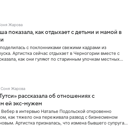
Соня Жарова
а показала, как отдыхает с детьми и мамой в
ии
поделилась с поклонниками свежими кадрами из
уска. Артистка сейчас отдыхает в Черногории вместе с
оказала, как они гуляют по старинным улочкам местных
ршей
Соня Жарова
Тутси» рассказала об отношениях с
м ей экс-мужем
 Вебер в интервью Наталье Подольской откровенно
том, как тяжело она переживала развод с бизнесменом
овым. Артистка призналась, что измена бывшего супруга