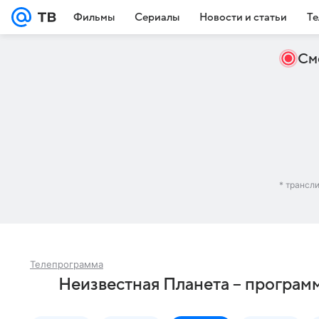
Фильмы
Сериалы
Новости и статьи
Те
См
* трансл
Телепрограмма
Неизвестная Планета – программ