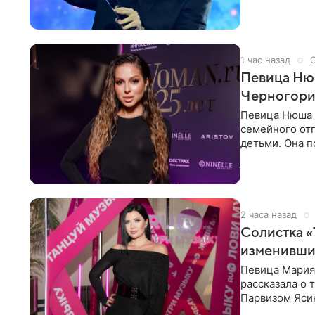
1 час назад
Певица Нюш
Черногор
Певица Нюша 
семейного отп
детьми. Она п
городов. Ста
2 часа назад
Солистка «
изменивши
Певица Мария
рассказала о 
Парвизом Ясин
стала для нее