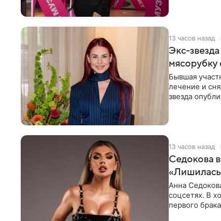
13 часов назад
Экс-звезда
мясорубку 
Бывшая участ
лечение и сня
звезда опубли
процесс снят
13 часов назад
Седокова в
«Лишилась 
Анна Седокова
соцсетях. В х
первого брака
ответственнос