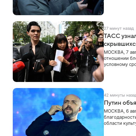
отметил, что
27 минут назад
ТАСС узнал
скрывшихся
МОСКВА, 7 авг
отношении бл
условному сро
бизнес-партне
42 минуты наза
Путин объя
МОСКВА, 6 авг
благодарность
области культ
официальном