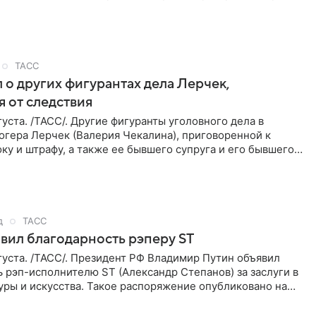
ТАСС
 о других фигурантах дела Лерчек,
 от следствия
уста. /ТАСС/. Другие фигуранты уголовного дела в
огера Лерчек (Валерия Чекалина), приговоренной к
ку и штрафу, а также ее бывшего супруга и его бывшего
ра,
д
ТАСС
вил благодарность рэперу ST
уста. /ТАСС/. Президент РФ Владимир Путин объявил
 рэп-исполнителю ST (Александр Степанов) за заслуги в
уры и искусства. Такое распоряжение опубликовано на