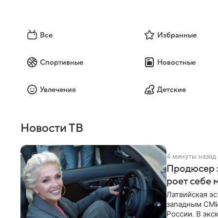
Все
Избранные
Спортивные
Новостные
Увлечения
Детские
Новости ТВ
4 минуты назад
Продюсер з
роет себе 
Латвийская эс
западным СМИ 
России. В экс