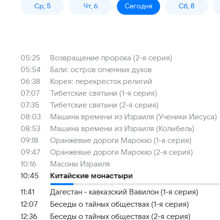
Ср, 5
Чт, 6
Сегодня
Сб, 8
05:25
Возвращение пророка (2-я серия)
05:54
Бали: остров огненных духов
06:38
Корея: перекресток религий
07:07
Тибетские святыни (1-я серия)
07:35
Тибетские святыни (2-я серия)
08:03
Машина времени из Израиля (Ученики Иисуса)
08:53
Машина времени из Израиля (Колыбель)
09:18
Оранжевые дороги Марокко (1-я серия)
09:47
Оранжевые дороги Марокко (2-я серия)
10:16
Масоны Израиля
10:45
Китайские монастыри
11:41
Дагестан - кавказский Вавилон (1-я серия)
12:07
Беседы о тайных обществах (1-я серия)
12:36
Беседы о тайных обществах (2-я серия)