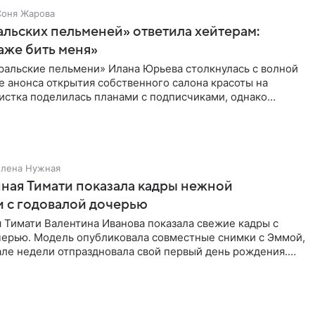
Соня Жарова
альских пельменей» ответила хейтерам:
аже бить меня»
ральские пельмени» Илана Юрьева столкнулась с волной
е анонса открытия собственного салона красоты на
истка поделилась планами с подписчиками, однако
ики
Елена Нужная
ная Тимати показала кадры нежной
 с годовалой дочерью
 Тимати Валентина Иванова показала свежие кадры с
черью. Модель опубликовала совместные снимки с Эммой,
але недели отпраздновала свой первый день рождения.
ь в