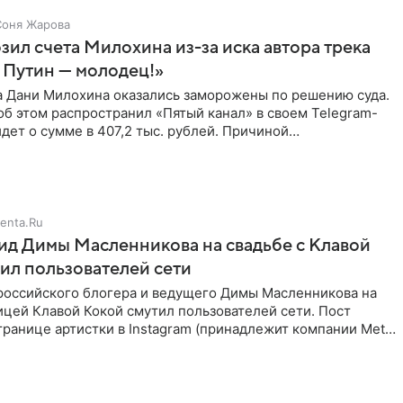
Соня Жарова
зил счета Милохина из-за иска автора трека
 Путин — молодец!»
а Дани Милохина оказались заморожены по решению суда.
б этом распространил «Пятый канал» в своем Telegram-
идет о сумме в 407,2 тыс. рублей. Причиной
ва стал
enta.Ru
д Димы Масленникова на свадьбе с Клавой
ил пользователей сети
российского блогера и ведущего Димы Масленникова на
ицей Клавой Кокой смутил пользователей сети. Пост
транице артистки в Instagram (принадлежит компании Meta,