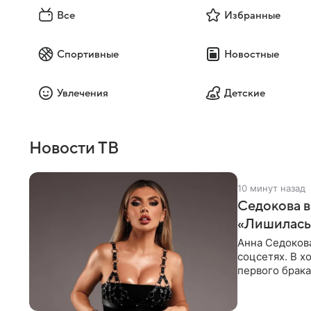
Все
Избранные
Спортивные
Новостные
Увлечения
Детские
Новости ТВ
10 минут назад
Седокова в
«Лишилась 
Анна Седокова
соцсетях. В х
первого брака
ответственнос