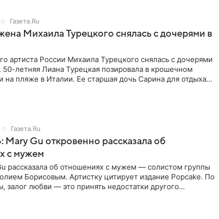
Газета.Ru
жена Михаила Турецкого снялась с дочерями в
го артиста России Михаила Турецкого снялась с дочерями
. 50-летняя Лиана Турецкая позировала в крошечном
 на пляже в Италии. Ее старшая дочь Сарина для отдыха
о
Газета.Ru
: Mary Gu откровенно рассказала об
х с мужем
Gu рассказала об отношениях с мужем — солистом группы
олием Борисовым. Артистку цитирует издание Popcake. По
, залог любви — это принять недостатки другого
кже