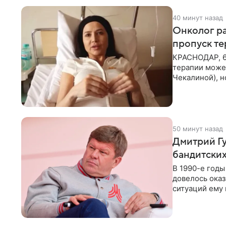
40 минут назад
Онколог ра
пропуск т
КРАСНОДАР, 6
терапии может
Чекалиной), 
здоровью не к
50 минут назад
Дмитрий Гу
бандитских
В 1990-е год
довелось оказ
ситуаций ему 
однако он