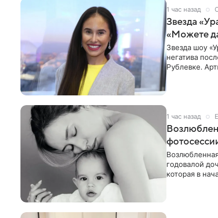
1 час назад
Звезда «Ур
«Можете д
Звезда шоу «У
негатива посл
Рублевке. Арт
реакция публ
1 час назад
Возлюблен
фотосессии
Возлюбленная
годовалой до
которая в нач
Фото появилис