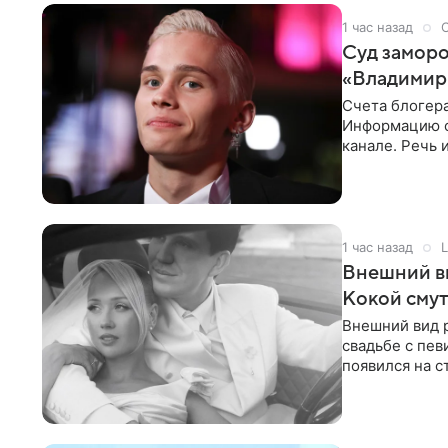
1 час назад
Суд заморо
«Владимир
Счета блогер
Информацию о
канале. Речь 
разбирательст
1 час назад
L
Внешний ви
Кокой смут
Внешний вид 
свадьбе с пев
появился на с
признанной