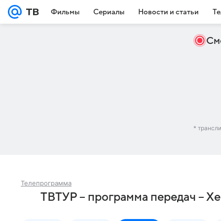
Фильмы
Сериалы
Новости и статьи
Те
См
* трансл
Телепрограмма
ТВТУР – программа передач – Х