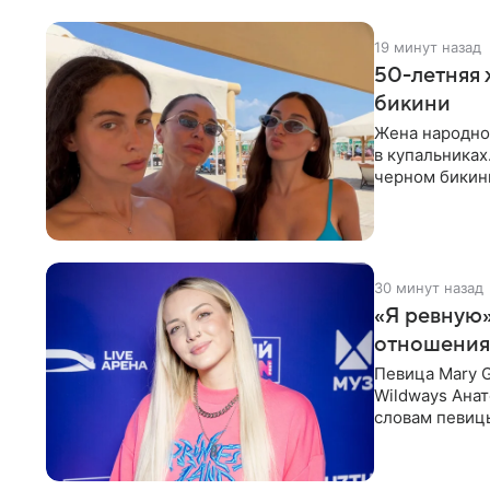
19 минут назад
50-летняя 
бикини
Жена народно
в купальниках
черном бикини
выбрала банд
30 минут назад
«Я ревную»
отношения
Певица Mary 
Wildways Анат
словам певицы
человека. Та