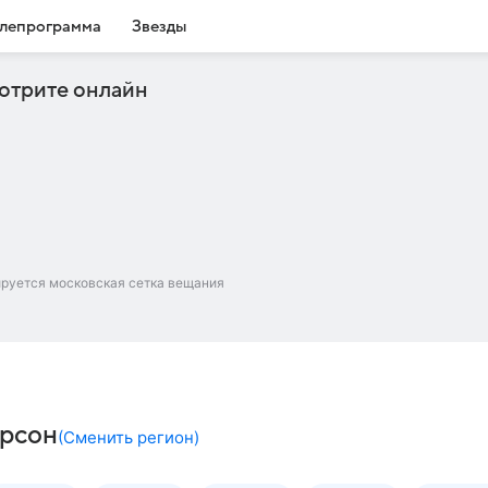
лепрограмма
Звезды
отрите онлайн
ируется московская сетка вещания
ерсон
(
Сменить регион
)