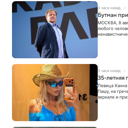
3 часа назад
Бутман при
МОСКВА, 8 ав
любого челове
ненавистничес
принимать
3 часа назад
35-летняя 
Певица Ханна 
Пашу, на греч
зеркале и при
певицы, она