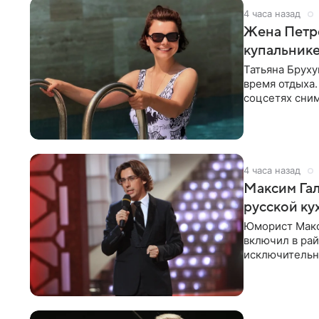
4 часа назад
Жена Петр
купальник
Татьяна Бруху
время отдыха.
соцсетях сним
монокини с
4 часа назад
Максим Гал
русской ку
Юморист Макс
включил в ра
исключительно
документу, в