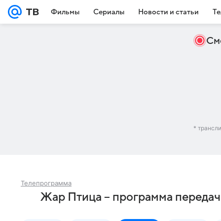
Фильмы
Сериалы
Новости и статьи
Те
См
* трансл
Телепрограмма
Жар Птица – программа передач