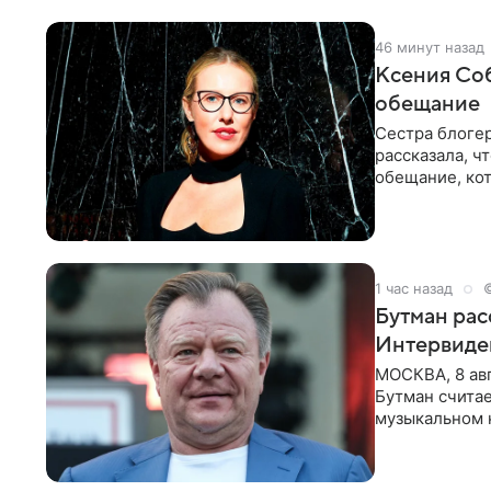
46 минут назад
Ксения Соб
обещание
Сестра блогер
рассказала, ч
обещание, кот
заявила в
1 час назад
Бутман рас
Интервиде
МОСКВА, 8 ав
Бутман счита
музыкальном 
певица Варвар