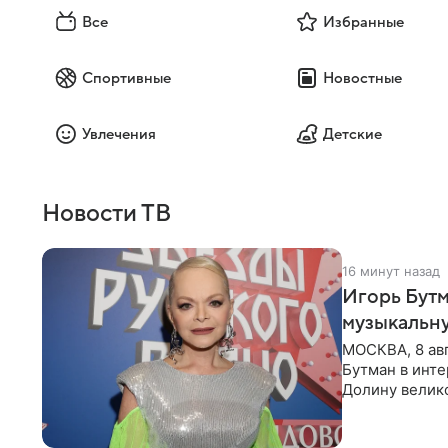
Все
Избранные
Спортивные
Новостные
Увлечения
Детские
Новости ТВ
16 минут назад
Игорь Бутм
музыкальн
МОСКВА, 8 ав
Бутман в инт
Долину велико
новую совмес