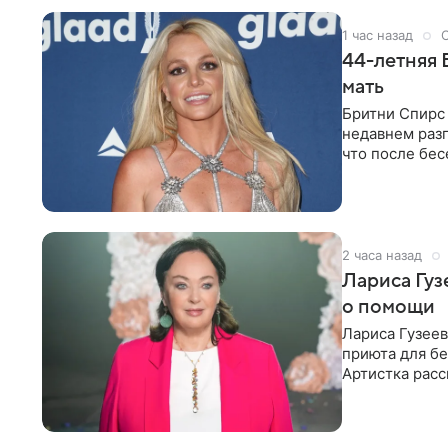
1 час назад
44-летняя 
мать
Бритни Спирс 
недавнем разг
что после бе
артистки
2 часа назад
Лариса Гу
о помощи
Лариса Гузее
приюта для бе
Артистка расс
животных к