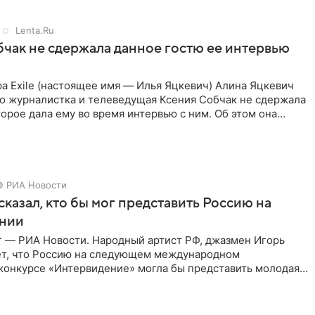
Lenta.Ru
чак не сдержала данное гостю ее интервью
а Exile (настоящее имя — Илья Яцкевич) Алина Яцкевич
то журналистка и телеведущая Ксения Собчак не сдержала
орое дала ему во время интервью с ним. Об этом она
© РИА Новости
сказал, кто бы мог представить Россию на
нии
г — РИА Новости. Народный артист РФ, джазмен Игорь
ет, что Россию на следующем международном
конкурсе «Интервидение» могла бы представить молодая
а Убель, так