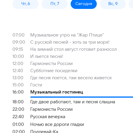
Чт, 6
Пт, 7
Сегодня
Вс, 9
07:00
Музыкальное утро на "Жар Птице"
09:00
С русской песней - хоть за три моря!
09:15
На зимний стол август готовит разносол
10:00
И льется песня!
12:00
Гармонисты России
12:40
Субботние посиделки
13:00
Где песня поется, там весело живется
15:00
Гости
16:00
Музыкальный гостинец
18:00
Где двое работают, там и песня слышна
22:00
Гармонисты России
22:40
Русская вечерка
01:00
Ночью все дороги гладки
02:00
Подпевай-Ка