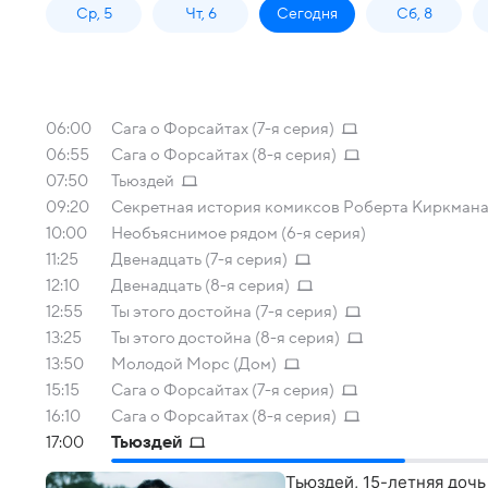
Ср, 5
Чт, 6
Сегодня
Сб, 8
06:00
Сага о Форсайтах (7-я серия)
06:55
Сага о Форсайтах (8-я серия)
07:50
Тьюздей
09:20
Секретная история комиксов Роберта Киркмана
10:00
Необъяснимое рядом (6-я серия)
11:25
Двенадцать (7-я серия)
12:10
Двенадцать (8-я серия)
12:55
Ты этого достойна (7-я серия)
13:25
Ты этого достойна (8-я серия)
13:50
Молодой Морс (Дом)
15:15
Сага о Форсайтах (7-я серия)
16:10
Сага о Форсайтах (8-я серия)
17:00
Тьюздей
Тьюздей, 15-летняя дочь