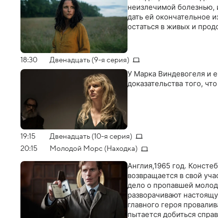
неизлечимой болезнью, 
дать ей окончательное и
остаться в живых и про
18:30
Двенадцать (9-я серия)
У Марка Виндевогеля и е
доказательства того, чт
19:15
Двенадцать (10-я серия)
20:15
Молодой Морс (Находка)
Англия,1965 год. Конст
возвращается в свой уча
дело о пропавшей молод
разворачивают настоящу
главного героя провалив
пытается добиться спра