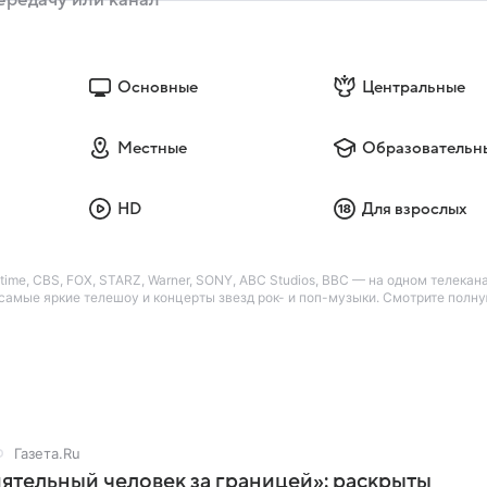
Основные
Центральные
Местные
Образовательн
HD
Для взрослых
me, CBS, FOX, STARZ, Warner, SONY, ABC Studios, BBC — на одном телекана
амые яркие телешоу и концерты звезд рок- и поп-музыки. Смотрите полн
Газета.Ru
ятельный человек за границей»: раскрыты