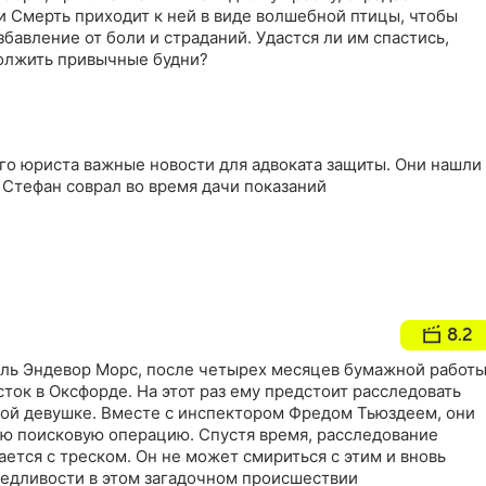
и Смерть приходит к ней в виде волшебной птицы, чтобы
збавление от боли и страданий. Удастся ли им спастись,
должить привычные будни?
го юриста важные новости для адвоката защиты. Они нашли
о Стефан соврал во время дачи показаний
8.2
ебль Эндевор Морс, после четырех месяцев бумажной работы
сток в Оксфорде. На этот раз ему предстоит расследовать
ой девушке. Вместе с инспектором Фредом Тьюздеем, они
ю поисковую операцию. Спустя время, расследование
ается с треском. Он не может смириться с этим и вновь
ведливости в этом загадочном происшествии