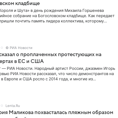
овском кладбище
Короля и Шута» в день рождения Михаила Горшенева
хийное собрание на Богословском кладбище. Как передает
 пришли почтить память лидера коллектива, которому
о бы
© РИА Новости
сказал о проплаченных протестующих на
ертах в ЕС и США
г — РИА Новости. Народный артист России, джазмен Игорь
рвью РИА Новости рассказал, что число демонстрантов на
 в Европе и США росло с 2014 года, и многие из
,
Lenta.Ru
рия Маликова похвасталась пляжным образом