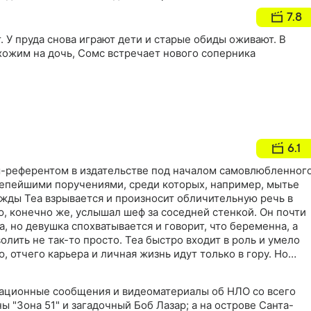
7.8
 У пруда снова играют дети и старые обиды оживают. В
хожим на дочь, Сомс встречает нового соперника
6.1
м-референтом в издательстве под началом самовлюбленног
лепейшими поручениями, среди которых, например, мытье
ажды Теа взрывается и произносит обличительную речь в
ю, конечно же, услышал шеф за соседней стенкой. Он почти
а, но девушка спохватывается и говорит, что беременна, а
ить не так-то просто. Теа быстро входит в роль и умело
 отчего карьера и личная жизнь идут только в гору. Но
това зайти? Как соединить жизнь и легенду, когда 9 месяцев
 рожать несуществующего ребенка?
ационные сообщения и видеоматериалы об НЛО со всего
ы "Зона 51" и загадочный Боб Лазар; а на острове Санта-