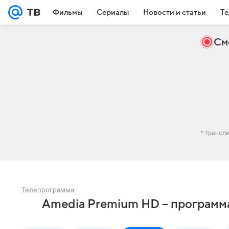
Фильмы
Сериалы
Новости и статьи
Те
См
* трансл
Телепрограмма
Amedia Premium HD – программа