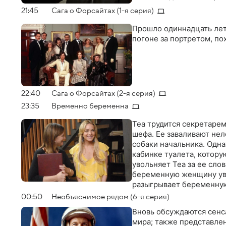
21:45
Сага о Форсайтах (1-я серия)
Прошло одиннадцать лет.
погоне за портретом, по
22:40
Сага о Форсайтах (2-я серия)
23:35
Временно беременна
Теа трудится секретаре
шефа. Ее заваливают не
собаки начальника. Одн
кабинке туалета, котору
увольняет Теа за ее слов
беременную женщину увол
разыгрывает беременную,
насколько далеко она го
00:50
Необъяснимое рядом (6-я серия)
пройдут и Теа придется
Вновь обсуждаются сенс
мира; также представлен