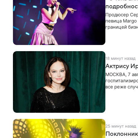
подробнос
Продюсер Серг
певица Margo 
границей биз
Киркорова в
18 минут назад
Актрису Ир
МОСКВА, 7 ав
госпитализир
все реже случ
“премьера”. В
25 минут назад
Поклонник