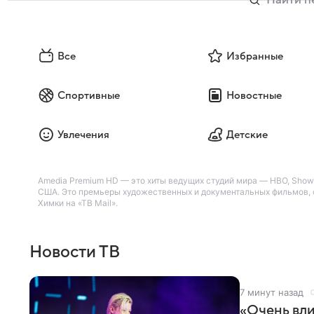
Все
Избранные
Спортивные
Новостные
Увлечения
Детские
Amedia Premium HD — это хиты ведущих студий мира — HBO, Showti
США. Это премьеры художественных и документальных фильмов, с
Химки на «ТВ Mail».
Новости ТВ
7 минут назад
«Очень вли