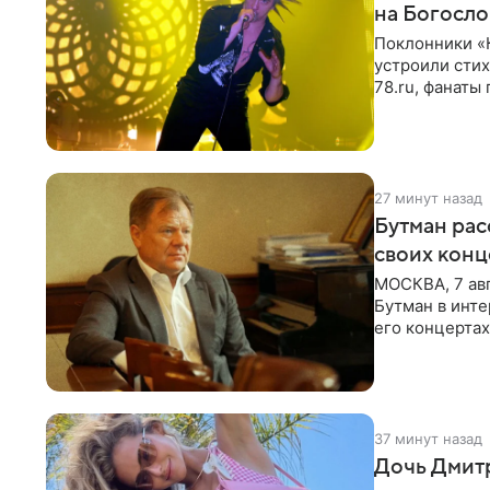
на Богосл
Поклонники «
устроили сти
78.ru, фанаты
сегодня могл
27 минут назад
Бутман рас
своих конц
МОСКВА, 7 ав
Бутман в инте
его концертах
протестующих
37 минут назад
Дочь Дмит