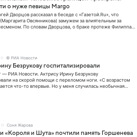
ти о муже певицы Margo
ей Дворцов рассказал в беседе с «Газетой.Ru», что
(Маргарита Овсянникова) замужем за влиятельным за
несменом. По словам Дворцова, о браке протеже Филиппа
© РИА Новости
ину Безрукову госпитализировали
г — РИА Новости. Актрису Ирину Безрукову
овали на скорой помощи с переломом ноги. «С возрастом
ается что-то впервые. Но у меня случилась необычная
первые в
Соня Жарова
и «Короля и Шута» почтили память Горшенева