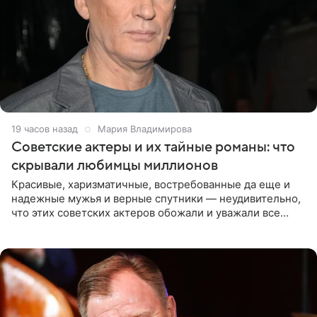
19 часов назад
Мария Владимирова
Советские актеры и их тайные романы: что
скрывали любимцы миллионов
Красивые, харизматичные, востребованные да еще и
надежные мужья и верные спутники — неудивительно,
что этих советских актеров обожали и уважали все
женщины большой страны, и наверняка не раз ставили
их в