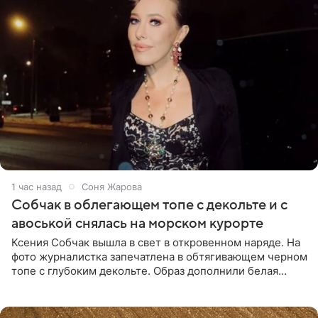
1 час назад
Соня Жарова
Собчак в облегающем топе с декольте и с
авоськой снялась на морском курорте
Ксения Собчак вышла в свет в откровенном наряде. На
фото журналистка запечатлена в обтягивающем черном
топе с глубоким декольте. Образ дополнили белая
юбка-миди, вьетнамки на платформе и соломенная
шляпа.