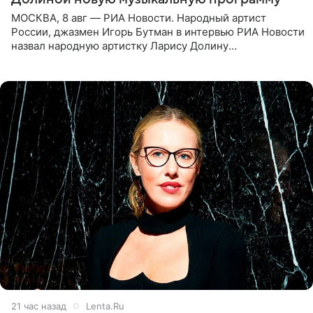
МОСКВА, 8 авг — РИА Новости. Народный артист
России, джазмен Игорь Бутман в интервью РИА Новости
назвал народную артистку Ларису Долину
великолепной певицей и рассказал о желании сделать с
ней новую совместную
21 час назад
Lenta.Ru