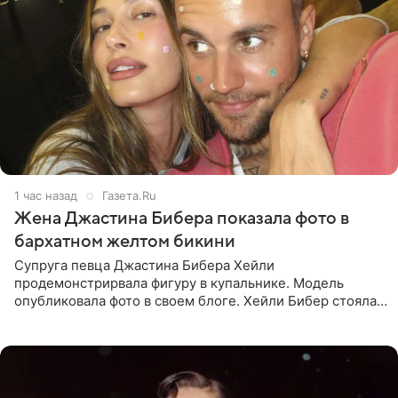
1 час назад
Газета.Ru
Жена Джастина Бибера показала фото в
бархатном желтом бикини
Супруга певца Джастина Бибера Хейли
продемонстрирвала фигуру в купальнике. Модель
опубликовала фото в своем блоге. Хейли Бибер стояла
перед зеркалом в желтом крошечном бархатном
бикини, которое дополнила