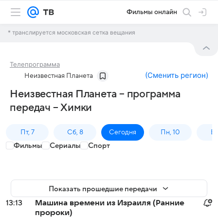
Фильмы онлайн
* транслируется московская сетка вещания
Телепрограмма
(
Сменить регион
)
Неизвестная Планета
Неизвестная Планета – программа
передач – Химки
Пт, 7
Сб, 8
Сегодня
Пн, 10
Вт,
Фильмы
Сериалы
Спорт
Показать прошедшие передачи
13:13
Машина времени из Израиля (Ранние
пророки)