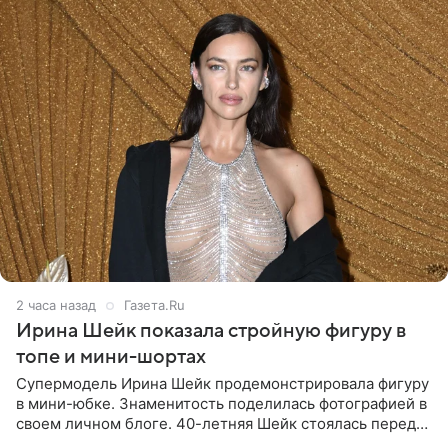
2 часа назад
Газета.Ru
Ирина Шейк показала стройную фигуру в
топе и мини-шортах
Супермодель Ирина Шейк продемонстрировала фигуру
в мини-юбке. Знаменитость поделилась фотографией в
своем личном блоге. 40-летняя Шейк стоялась перед
зеркалом в черном топе с кружевом, который