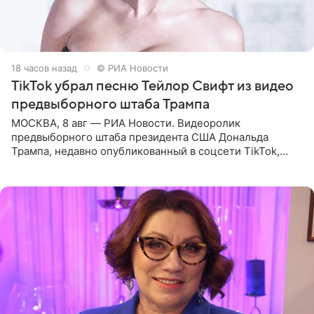
18 часов назад
© РИА Новости
TikTok убрал песню Тейлор Свифт из видео
предвыборного штаба Трампа
МОСКВА, 8 авг — РИА Новости. Видеоролик
предвыборного штаба президента США Дональда
Трампа, недавно опубликованный в соцсети TikTok,
остался без звуковой дорожки в виде песни August
(«Август») американской