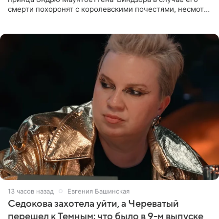
смерти похоронят с королевскими почестями, несмотря
на лишение всех титулов, сообщает Daily Mail со
ссылкой на
13 часов назад
Евгения Башинская
Седокова захотела уйти, а Череватый
перешел к Темным: что было в 9-м выпуске