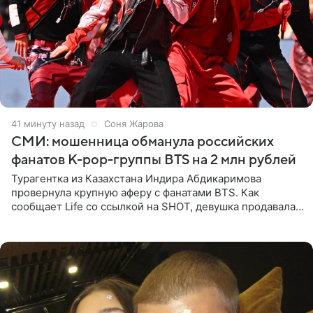
41 минуту назад
Соня Жарова
СМИ: мошенница обманула российских
фанатов K-pop-группы BTS на 2 млн рублей
Турагентка из Казахстана Индира Абдикаримова
провернула крупную аферу с фанатами BTS. Как
сообщает Life со ссылкой на SHOT, девушка продавала
поддельные туры на концерт группы в Пусане. По
данным издания,