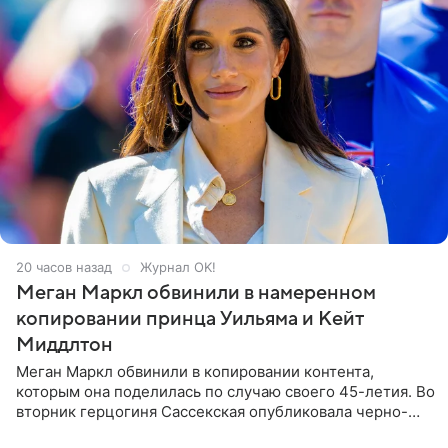
20 часов назад
Журнал OK!
Меган Маркл обвинили в намеренном
копировании принца Уильяма и Кейт
Миддлтон
Меган Маркл обвинили в копировании контента,
которым она поделилась по случаю своего 45-летия. Во
вторник герцогиня Сассекская опубликовала черно-
белую фотографию, на которой она прыгает в бассейн с