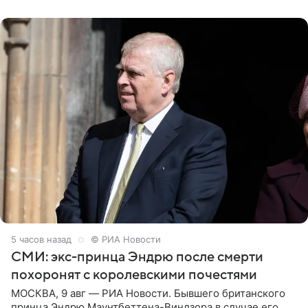
дополнила
5 часов назад
© РИА Новости
СМИ: экс-принца Эндрю после смерти
похоронят с королевскими почестями
МОСКВА, 9 авг — РИА Новости. Бывшего британского
принца Эндрю Маунтбеттена-Виндзора в случае его