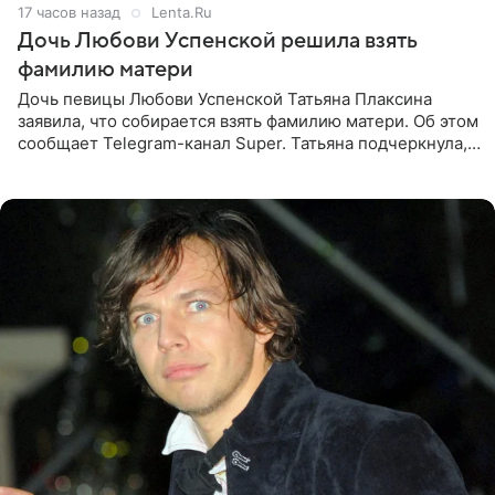
17 часов назад
Lenta.Ru
Дочь Любови Успенской решила взять
фамилию матери
Дочь певицы Любови Успенской Татьяна Плаксина
заявила, что собирается взять фамилию матери. Об этом
сообщает Telegram-канал Super. Татьяна подчеркнула,
что приняла решение о смене фамилии, поскольку
именно от