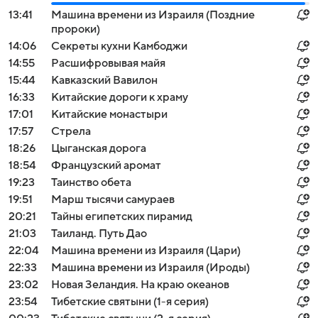
13:41
Машина времени из Израиля (Поздние
пророки)
14:06
Секреты кухни Камбоджи
14:55
Расшифровывая майя
15:44
Кавказский Вавилон
16:33
Китайские дороги к храму
17:01
Китайские монастыри
17:57
Стрела
18:26
Цыганская дорога
18:54
Французский аромат
19:23
Таинство обета
19:51
Марш тысячи самураев
20:21
Тайны египетских пирамид
21:03
Таиланд. Путь Дао
22:04
Машина времени из Израиля (Цари)
22:33
Машина времени из Израиля (Ироды)
23:02
Новая Зеландия. На краю океанов
23:54
Тибетские святыни (1-я серия)