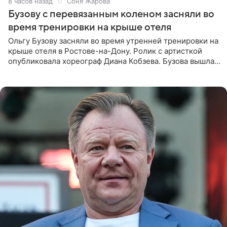
8 часов назад
Соня Жарова
Бузову с перевязанным коленом засняли во
время тренировки на крыше отеля
Ольгу Бузову засняли во время утренней тренировки на
крыше отеля в Ростове-на-Дону. Ролик с артисткой
опубликовала хореограф Диана Кобзева. Бузова вышла
на занятие спортом в 32-градусную жару ранним утром,