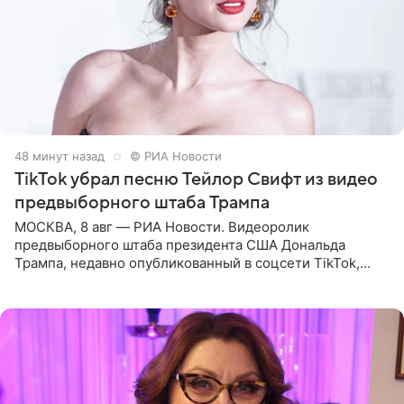
49 минут назад
© РИА Новости
TikTok убрал песню Тейлор Свифт из видео
предвыборного штаба Трампа
МОСКВА, 8 авг — РИА Новости. Видеоролик
предвыборного штаба президента США Дональда
Трампа, недавно опубликованный в соцсети TikTok,
остался без звуковой дорожки в виде песни August
(«Август») американской