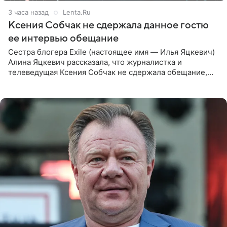
3 часа назад
Lenta.Ru
Ксения Собчак не сдержала данное гостю
ее интервью обещание
Сестра блогера Exile (настоящее имя — Илья Яцкевич)
Алина Яцкевич рассказала, что журналистка и
телеведущая Ксения Собчак не сдержала обещание,
которое дала ему во время интервью с ним. Об этом она
заявила в