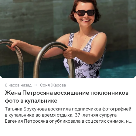
6 часов назад
Соня Жарова
Жена Петросяна восхищение поклонников
фото в купальнике
Татьяна Брухунова восхитила подписчиков фотографией
в купальнике во время отдыха. 37-летняя супруга
Евгения Петросяна опубликовала в соцсетях снимок, на
котором позирует у бассейна в белоснежном монокини
с