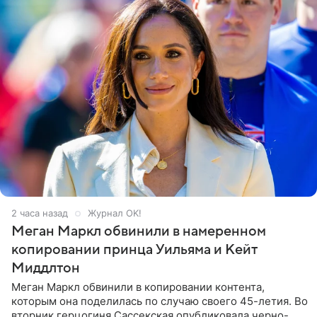
2 часа назад
Журнал OK!
Меган Маркл обвинили в намеренном
копировании принца Уильяма и Кейт
Миддлтон
Меган Маркл обвинили в копировании контента,
которым она поделилась по случаю своего 45-летия. Во
вторник герцогиня Сассекская опубликовала черно-