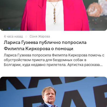
4 часа назад
Соня Жарова
Лариса Гузеева публично попросила
Филиппа Киркорова о помощи
Лариса Гузеева попросила Филиппа Киркорова помочь с
обустройством приюта для бездомных собак в
Болгарии, куда недавно прилетела. Артистка рассказала
о местных волонтерах, которые временно забирают
животных к