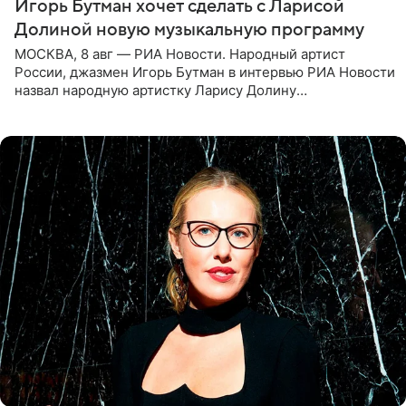
Игорь Бутман хочет сделать с Ларисой
Долиной новую музыкальную программу
МОСКВА, 8 авг — РИА Новости. Народный артист
России, джазмен Игорь Бутман в интервью РИА Новости
назвал народную артистку Ларису Долину
великолепной певицей и рассказал о желании сделать с
ней новую совместную