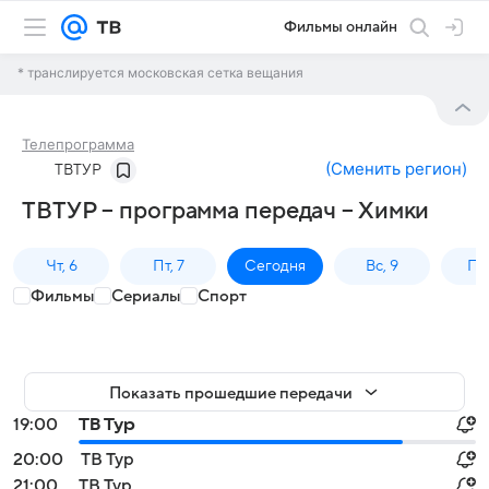
Фильмы онлайн
* транслируется московская сетка вещания
Телепрограмма
(
Сменить регион
)
ТВТУР
ТВТУР – программа передач – Химки
Чт, 6
Пт, 7
Сегодня
Вс, 9
Пн,
Фильмы
Сериалы
Спорт
Показать прошедшие передачи
19:00
ТВ Тур
20:00
ТВ Тур
21:00
ТВ Тур