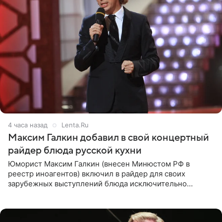
4 часа назад
Lenta.Ru
Максим Галкин добавил в свой концертный
райдер блюда русской кухни
Юморист Максим Галкин (внесен Минюстом РФ в
реестр иноагентов) включил в райдер для своих
зарубежных выступлений блюда исключительно
русской кухни. Об этом сообщает РИА Новости.
Согласно документу, в гримерную