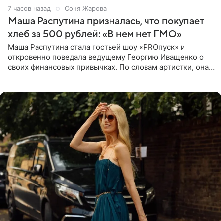
7 часов назад
Соня Жарова
Маша Распутина призналась, что покупает
хлеб за 500 рублей: «В нем нет ГМО»
Маша Распутина стала гостьей шоу «PROпуск» и
откровенно поведала ведущему Георгию Иващенко о
своих финансовых привычках. По словам артистки, она
давно перестала следить за тратами и может позволить
себе жить,