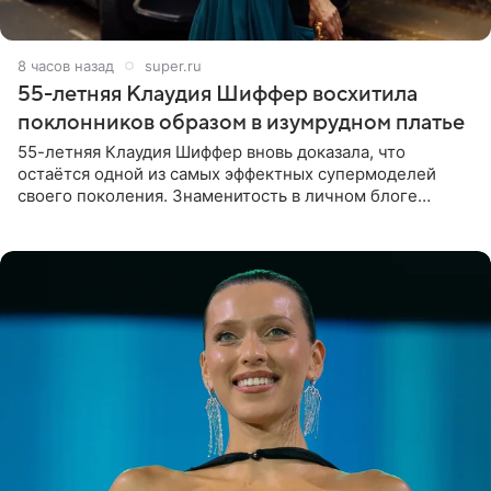
8 часов назад
super.ru
55-летняя Клаудия Шиффер восхитила
поклонников образом в изумрудном платье
55-летняя Клаудия Шиффер вновь доказала, что
остаётся одной из самых эффектных супермоделей
своего поколения. Знаменитость в личном блоге
поделилась фотографиями с недавней свадьбы, где
появилась в роли гостьи,