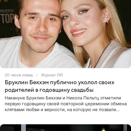
20 часов назад
Журнал OK!
Бруклин Бекхэм публично уколол своих
родителей в годовщину свадьбы
Накануне Бруклин Бекхэм и Никола Пельтц отметили
первую годовщину своей повторной церемонии обмена
клятвами любви и верности, на которую не позвали
никого из клана Бекхэм. По словам инсайдеров, пара
считает это