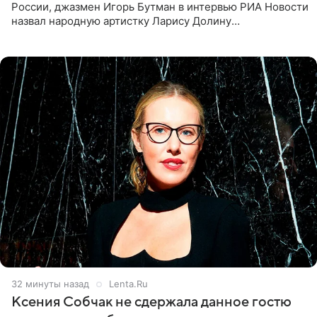
России, джазмен Игорь Бутман в интервью РИА Новости
назвал народную артистку Ларису Долину
великолепной певицей и рассказал о желании сделать с
ней новую совместную
32 минуты назад
Lenta.Ru
Ксения Собчак не сдержала данное гостю