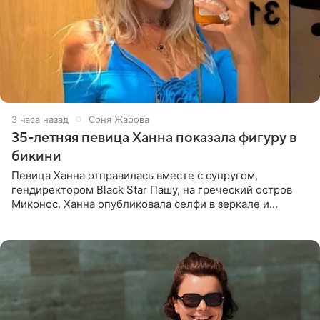
3 часа назад
Соня Жарова
35-летняя певица Ханна показала фигуру в
бикини
Певица Ханна отправилась вместе с супругом,
гендиректором Black Star Пашу, на греческий остров
Миконос. Ханна опубликовала селфи в зеркале и
призналась, что сейчас особенно довольна собой. По
словам певицы, она