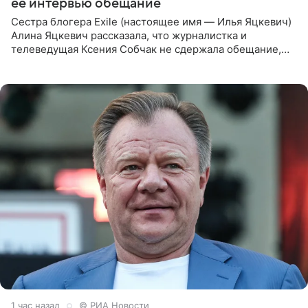
ее интервью обещание
Сестра блогера Exile (настоящее имя — Илья Яцкевич)
Алина Яцкевич рассказала, что журналистка и
телеведущая Ксения Собчак не сдержала обещание,
которое дала ему во время интервью с ним. Об этом она
заявила в
1 час назад
© РИА Новости