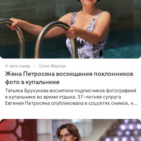
4 часа назад
Соня Жарова
Жена Петросяна восхищение поклонников
фото в купальнике
Татьяна Брухунова восхитила подписчиков фотографией
в купальнике во время отдыха. 37-летняя супруга
Евгения Петросяна опубликовала в соцсетях снимок, на
котором позирует у бассейна в белоснежном монокини
с