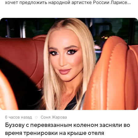
хочет предложить народной артистке России Ларисе
Долиной возглавить вокальное отделение в первом в
России
6 часов назад
Соня Жарова
Бузову с перевязанным коленом засняли во
время тренировки на крыше отеля