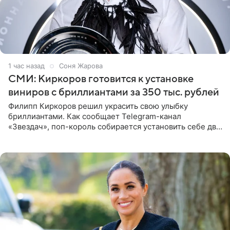
1 час назад
Соня Жарова
СМИ: Киркоров готовится к установке
виниров с бриллиантами за 350 тыс. рублей
Филипп Киркоров решил украсить свою улыбку
бриллиантами. Как сообщает Telegram-канал
«Звездач», поп-король собирается установить себе два
винира с драгоценной огранкой. Сумма, которую артист
готов выложить за