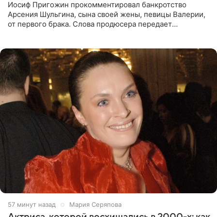
Иосиф Пригожин прокомментировал банкротство
Арсения Шульгина, сына своей жены, певицы Валерии,
от первого брака. Слова продюсера передает
«СтарХит». Пригожин признался, что не лезет в дела
взрослых детей, и
57 минут назад
Мария Серяпова
Актриса, которой восхищались в 2000-х: как