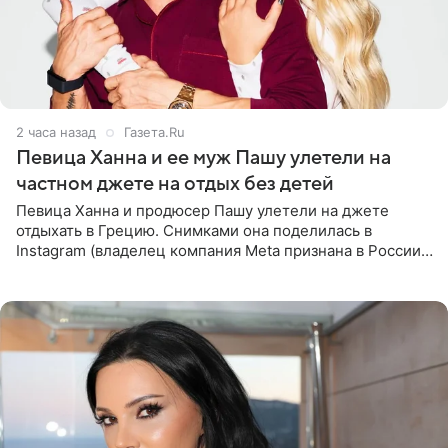
2 часа назад
Газета.Ru
Певица Ханна и ее муж Пашу улетели на
частном джете на отдых без детей
Певица Ханна и продюсер Пашу улетели на джете
отдыхать в Грецию. Снимками она поделилась в
Instagram (владелец компания Meta признана в России
экстремистской и запрещена). Ханна и Пашу показали
серию снимков,