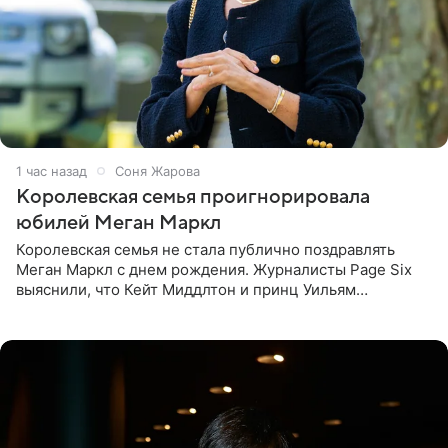
1 час назад
Соня Жарова
Королевская семья проигнорировала
юбилей Меган Маркл
Королевская семья не стала публично поздравлять
Меган Маркл с днем рождения. Журналисты Page Six
выяснили, что Кейт Миддлтон и принц Уильям
проигнорировали эту дату в своих соцсетях. По словам
экспертов,