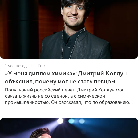
1 час назад
Life.ru
«У меня диплом химика»: Дмитрий Колдун
объяснил, почему мог не стать певцом
Популярный российский певец Дмитрий Колдун мог
связать жизнь не со сценой, а с химической
промышленностью. Он рассказал, что по образованию
является специалистом по полимерным материалам и
до начала музыкальной