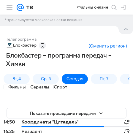
Фильмы онлайн
* транслируется московская сетка вещания
Телепрограмма
Блокбастер
(
Сменить регион
)
Блокбастер – программа передач –
Химки
Вт, 4
Ср, 5
Сегодня
Пт, 7
Сб
Фильмы
Сериалы
Спорт
Показать прошедшие передачи
14:50
Координаты "Цитадель"
16:25
Резидент