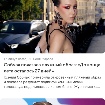
17 минут назад
Соня Жарова
Собчак показала пляжный образ: «До конца
лета осталось 27 дней»
Ксения Собчак примерила откровенный пляжный образ
и показала результат подписчикам. Снимками
телезвезда поделилась в личном блоге. Журналистка
сейчас отдыхает за рубежом. На свежем кадре Собчак
запечатлена в