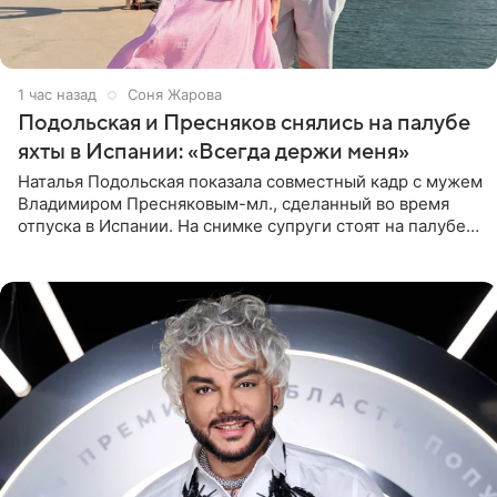
1 час назад
Соня Жарова
Подольская и Пресняков снялись на палубе
яхты в Испании: «Всегда держи меня»
Наталья Подольская показала совместный кадр с мужем
Владимиром Пресняковым-мл., сделанный во время
отпуска в Испании. На снимке супруги стоят на палубе
яхты в лучах закатного солнца. Подольская выбрала
слитный