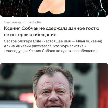
1 час назад
Lenta.Ru
Ксения Собчак не сдержала данное гостю
ее интервью обещание
Сестра блогера Exile (настоящее имя — Илья Яцкевич)
Алина Яцкевич рассказала, что журналистка и
телеведущая Ксения Собчак не сдержала обещание,
которое дала ему во время интервью с ним. Об этом она
заявила в