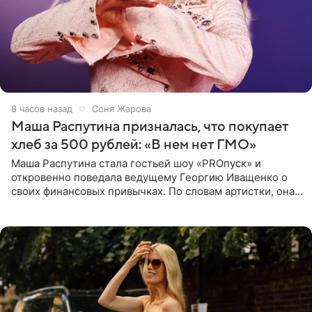
8 часов назад
Соня Жарова
Маша Распутина призналась, что покупает
хлеб за 500 рублей: «В нем нет ГМО»
Маша Распутина стала гостьей шоу «PROпуск» и
откровенно поведала ведущему Георгию Иващенко о
своих финансовых привычках. По словам артистки, она
давно перестала следить за тратами и может позволить
себе жить,