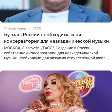
7 часов назад
ТАСС
Бутман: России необходима своя
консерватория для неакадемической музыки
МОСКВА, 8 августа. /ТАСС/. Создание в России
собственной консерватории для неакадемической
музыки необходимо для развития отечественной школы
джаза, рока и поп-музыки, а также подготовки
исполнителей мирового