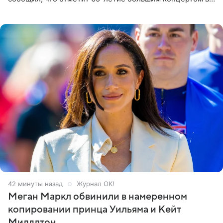
Кремлевском дворце, а вместе с ним на сцену выйдут
его друзья —
43 минуты назад
Журнал OK!
Меган Маркл обвинили в намеренном
копировании принца Уильяма и Кейт
Миддлтон