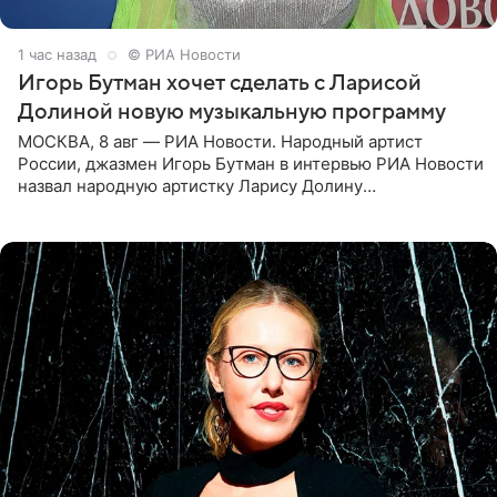
1 час назад
© РИА Новости
Игорь Бутман хочет сделать с Ларисой
Долиной новую музыкальную программу
МОСКВА, 8 авг — РИА Новости. Народный артист
России, джазмен Игорь Бутман в интервью РИА Новости
назвал народную артистку Ларису Долину
великолепной певицей и рассказал о желании сделать с
ней новую совместную