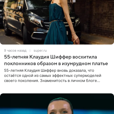
9 часов назад
super.ru
55-летняя Клаудия Шиффер восхитила
поклонников образом в изумрудном платье
55-летняя Клаудия Шиффер вновь доказала, что
остаётся одной из самых эффектных супермоделей
своего поколения. Знаменитость в личном блоге
поделилась фотографиями с недавней свадьбы, где
появилась в роли гостьи,