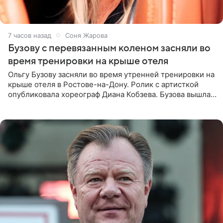
7 часов назад
Соня Жарова
Бузову с перевязанным коленом засняли во
время тренировки на крыше отеля
Ольгу Бузову засняли во время утренней тренировки на
крыше отеля в Ростове-на-Дону. Ролик с артисткой
опубликовала хореограф Диана Кобзева. Бузова вышла
на занятие спортом в 32-градусную жару ранним утром,