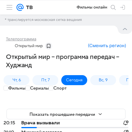
Фильмы онлайн
* транслируется московская сетка вещания
Телепрограмма
(
Сменить регион
)
Открытый мир
Открытый мир – программа передач –
Худжанд
Чт, 6
Пт, 7
Сегодня
Вс, 9
Пн,
Фильмы
Сериалы
Спорт
Показать прошедшие передачи
20:15
Врача вызывали