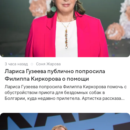
3 часа назад
Соня Жарова
Лариса Гузеева публично попросила
Филиппа Киркорова о помощи
Лариса Гузеева попросила Филиппа Киркорова помочь с
обустройством приюта для бездомных собак в
Болгарии, куда недавно прилетела. Артистка рассказала
о местных волонтерах, которые временно забирают
животных к