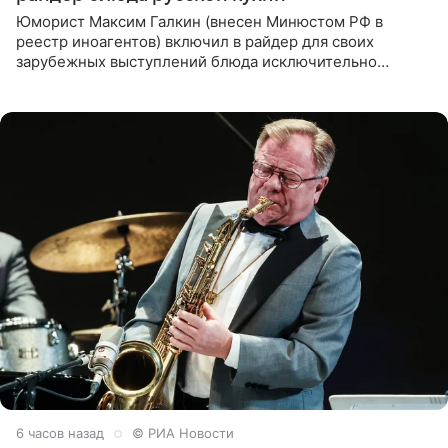
Юморист Максим Галкин (внесен Минюстом РФ в
реестр иноагентов) включил в райдер для своих
зарубежных выступлений блюда исключительно
русской кухни. Об этом сообщает РИА Новости.
Согласно документу, в гримерную
6 часов назад
© РИА Новости