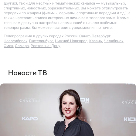
других), так и для местных и тематических каналов — музыкальных,
спортивных, новостных, образовательных. Вы можете отфильтровать
передачи по жанрам (фильмы, сериалы, спортивные передачи и т.д.), а
также настроить список интересных лично вам телепрограмм. Кроме
того, вам доступна настройка напоминаний о начале любимых
телепрограмм. Вы можете настроить уведомления по почте.
Телепрограмма в других городах России:
Санкт-Петербург
,
Новосибирск
,
Екатеринбург
,
Нижний Новгород
,
Казань
,
Челябинск
,
Омск
,
Самара
,
Ростов-на-Дону
.
Новости ТВ