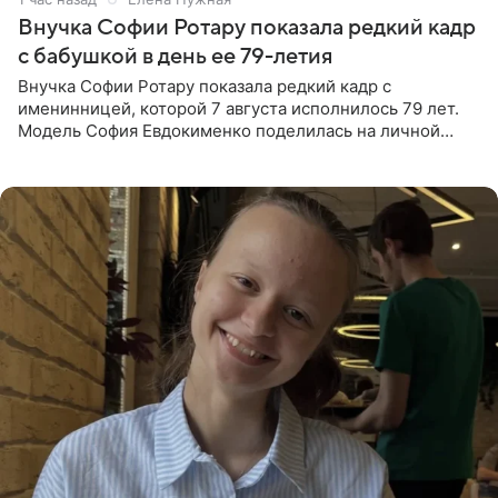
Внучка Софии Ротару показала редкий кадр
с бабушкой в день ее 79-летия
Внучка Софии Ротару показала редкий кадр с
именинницей, которой 7 августа исполнилось 79 лет.
Модель София Евдокименко поделилась на личной
странице в социальной сети фотографией знаменитой
бабушки. На снимке