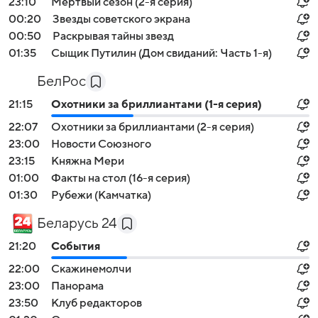
23:10
Мертвый сезон (2-я серия)
00:20
Звезды советского экрана
00:50
Раскрывая тайны звезд
01:35
Сыщик Путилин (Дом свиданий: Часть 1-я)
БелРос
21:15
Охотники за бриллиантами (1-я серия)
22:07
Охотники за бриллиантами (2-я серия)
23:00
Новости Союзного
23:15
Княжна Мери
01:00
Факты на стол (16-я серия)
01:30
Рубежи (Камчатка)
Беларусь 24
21:20
События
22:00
Скажинемолчи
23:00
Панорама
23:50
Клуб редакторов