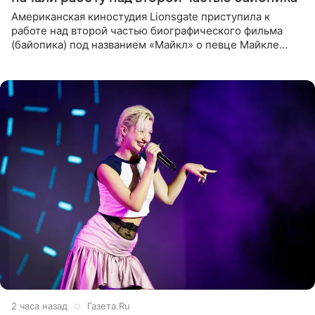
Американская киностудия Lionsgate приступила к
работе над второй частью биографического фильма
(байопика) под названием «Майкл» о певце Майкле
Джексоне. Об этом 6 августа сообщил онлайн-ресурс
Deadline
2 часа назад
Газета.Ru