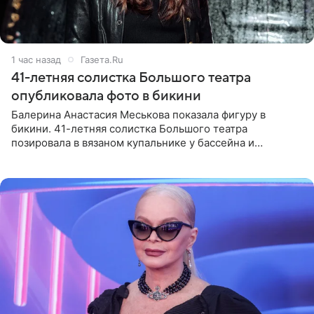
1 час назад
Газета.Ru
41-летняя солистка Большого театра
опубликовала фото в бикини
Балерина Анастасия Меськова показала фигуру в
бикини. 41-летняя солистка Большого театра
позировала в вязаном купальнике у бассейна и
опубликовала фото в личном блоге. Артистка
поделилась кадрами с отдыха за