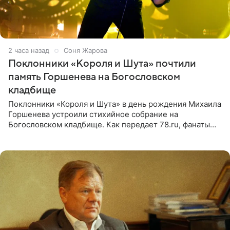
2 часа назад
Соня Жарова
Поклонники «Короля и Шута» почтили
память Горшенева на Богословском
кладбище
Поклонники «Короля и Шута» в день рождения Михаила
Горшенева устроили стихийное собрание на
Богословском кладбище. Как передает 78.ru, фанаты
пришли почтить память лидера коллектива, которому
сегодня могло бы