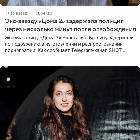
1 час назад
super.ru
Экс‑звезду «Дома 2» задержала полиция
через несколько минут после освобождения
Экс‑участницу «Дома 2» Анастасию Брагину задержали
по подозрению в изготовлении и распространении
порнографии. Как сообщает Telegram-канал SHOT,
девушка может оказаться в СИЗО. Следствие
ходатайствует об