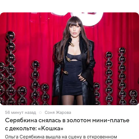
знаменитость предстала перед поклонниками в ярком
розовом купальнике с
56 минут назад
Соня Жарова
Серябкина снялась в золотом мини-платье
с декольте: «Кошка»
Ольга Серябкина вышла на сцену в откровенном