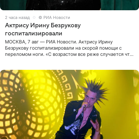
2 часа назад
© РИА Новости
Актрису Ирину Безрукову
госпитализировали
МОСКВА, 7 авг — РИА Новости. Актрису Ирину
Безрукову госпитализировали на скорой помощи с
переломом ноги. «С возрастом все реже случается что-
то впервые. Но у меня случилась необычная
“премьера”. Впервые в