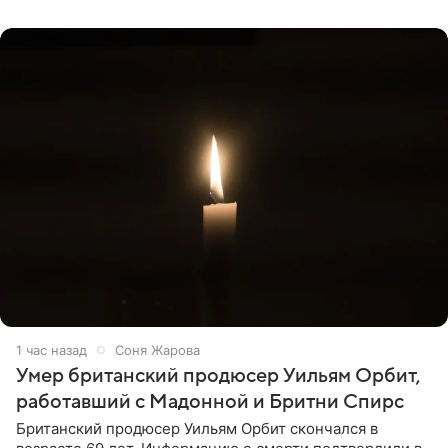
привычной
1 час назад
Соня Жарова
Умер британский продюсер Уильям Орбит,
работавший с Мадонной и Бритни Спирс
Британский продюсер Уильям Орбит скончался в