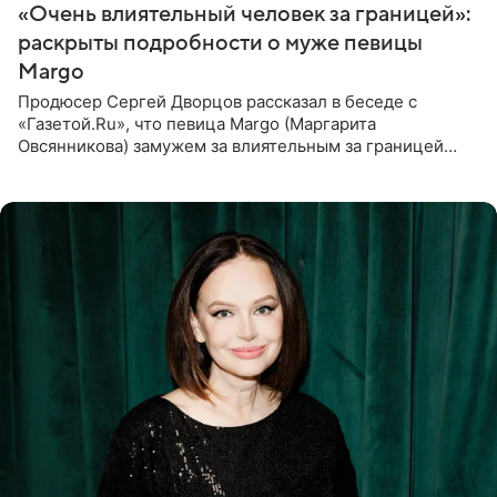
«Очень влиятельный человек за границей»:
раскрыты подробности о муже певицы
Margo
Продюсер Сергей Дворцов рассказал в беседе с
«Газетой.Ru», что певица Margo (Маргарита
Овсянникова) замужем за влиятельным за границей
бизнесменом. По словам Дворцова, о браке протеже
Филиппа Киркорова в