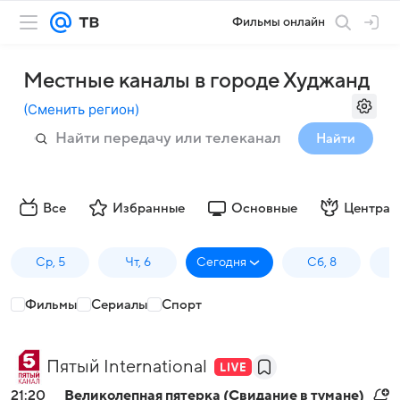
Фильмы онлайн
Местные каналы в городе Худжанд
(
Сменить регион
)
Найти
Все
Избранные
Основные
Централ
Ср, 5
Чт, 6
Сегодня
Сб, 8
Фильмы
Сериалы
Спорт
Пятый International
21:20
Великолепная пятерка (Свидание в тумане)