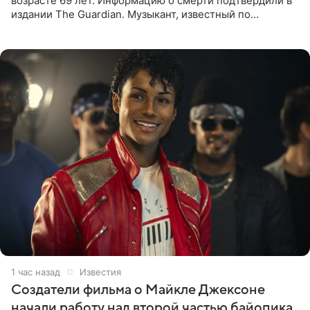
возрасте 69 лет. Информацию о смерти подтвердили в
издании The Guardian. Музыкант, известный по
сотрудничеству с Мадонной, Бритни Спирс и
коллективами Blur и U2,
1 час назад
Известия
Создатели фильма о Майкле Джексоне
начали работу над второй частью байопика