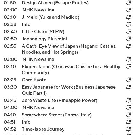
01:50
Design Ah neo (Escape Routes)
02:00
NHK Newsline
02:10
J-Melo (Yuika and Madkid)
02:38
Info
02:40
Little Charo (S1 E19)
02:50
Japanology Plus mini
02:55
A Cat's-Eye View of Japan (Nagano: Castles,
Noodles, and Hot Springs)
03:00
NHK Newsline
03:10
Ekiben Japan (Okinawan Cuisine for a Healthy
Community)
03:25
Core Kyoto
03:30
Easy Japanese for Work (Business Japanese
Quiz Part 1)
03:45
Zero Waste Life (Pineapple Power)
04:00
NHK Newsline
04:10
Somewhere Street (Parma, Italy)
04:51
Info
04:52
Time-lapse Journey