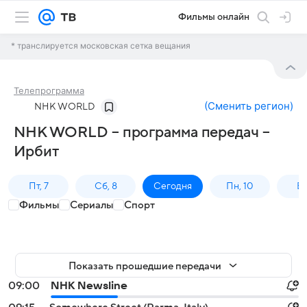
Фильмы онлайн
* транслируется московская сетка вещания
Телепрограмма
(
Сменить регион
)
NHK WORLD
NHK WORLD – программа передач –
Ирбит
Пт, 7
Сб, 8
Сегодня
Пн, 10
Вт,
Фильмы
Сериалы
Спорт
Показать прошедшие передачи
09:00
NHK Newsline