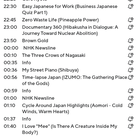
22:30
Easy Japanese for Work (Business Japanese
Quiz Part 1)
22:45
Zero Waste Life (Pineapple Power)
23:00
Documentary 360 (Hibakusha in Dialogue: A
Journey Toward Nuclear Abolition)
23:50
Brown Gold
00:00
NHK Newsline
00:10
The Three Crows of Nagasaki
00:35
Info
00:36
My Street Piano (Shibuya)
00:56
Time-lapse Japan (IZUMO: The Gathering Place
of the Gods)
00:59
Info
01:00
NHK Newsline
01:10
Cycle Around Japan Highlights (Aomori - Cold
Winds, Warm Hearts)
01:37
Info
01:40
I Love "Mee" (Is There A Creature Inside My
Body?)