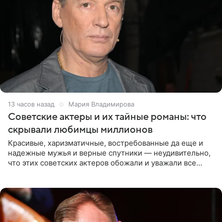
13 часов назад
Мария Владимирова
Советские актеры и их тайные романы: что
скрывали любимцы миллионов
Красивые, харизматичные, востребованные да еще и
надежные мужья и верные спутники — неудивительно,
что этих советских актеров обожали и уважали все
женщины большой страны, и наверняка не раз ставили
их в