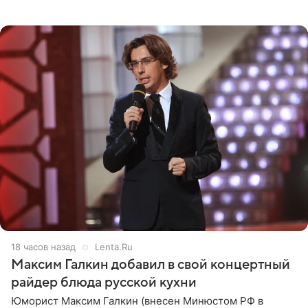
котором позирует у бассейна в белоснежном монокини
с
18 часов назад
Lenta.Ru
Максим Галкин добавил в свой концертный
райдер блюда русской кухни
Юморист Максим Галкин (внесен Минюстом РФ в