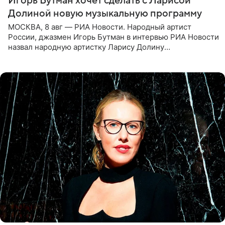
Игорь Бутман хочет сделать с Ларисой
Долиной новую музыкальную программу
МОСКВА, 8 авг — РИА Новости. Народный артист
России, джазмен Игорь Бутман в интервью РИА Новости
назвал народную артистку Ларису Долину
великолепной певицей и рассказал о желании сделать с
ней новую совместную