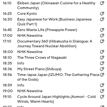
16:10
Ekiben Japan (Okinawan Cuisine for a Healthy
Community)
16:25
Core Kyoto
16:30
Easy Japanese for Work (Business Japanese
Quiz Part 1)
16:45
Zero Waste Life (Pineapple Power)
17:00
NHK Newsline
17:10
Documentary 360 (Hibakusha in Dialogue: A
Journey Toward Nuclear Abolition)
18:00
NHK Newsline
18:10
The Three Crows of Nagasaki
18:35
Info
18:36
My Street Piano (Shibuya)
18:56
Time-lapse Japan (IZUMO: The Gathering Place
of the Gods)
18:59
Info
19:00
NHK Newsline
19:10
Cycle Around Japan Highlights (Aomori - Cold
Winds, Warm Hearts)