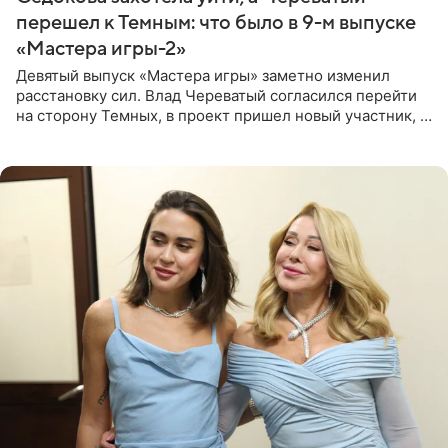
перешел к Темным: что было в 9-м выпуске
«Мастера игры-2»
Девятый выпуск «Мастера игры» заметно изменил
расстановку сил. Влад Череватый согласился перейти
на сторону Темных, в проект пришел новый участник, а
Курбан Омаров и Анна Седокова оказались под таким
давлением.