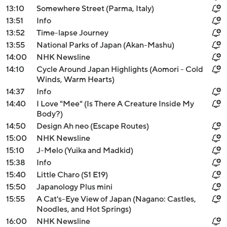
13:10
Somewhere Street (Parma, Italy)
13:51
Info
13:52
Time-lapse Journey
13:55
National Parks of Japan (Akan-Mashu)
14:00
NHK Newsline
14:10
Cycle Around Japan Highlights (Aomori - Cold
Winds, Warm Hearts)
14:37
Info
14:40
I Love "Mee" (Is There A Creature Inside My
Body?)
14:50
Design Ah neo (Escape Routes)
15:00
NHK Newsline
15:10
J-Melo (Yuika and Madkid)
15:38
Info
15:40
Little Charo (S1 E19)
15:50
Japanology Plus mini
15:55
A Cat's-Eye View of Japan (Nagano: Castles,
Noodles, and Hot Springs)
16:00
NHK Newsline