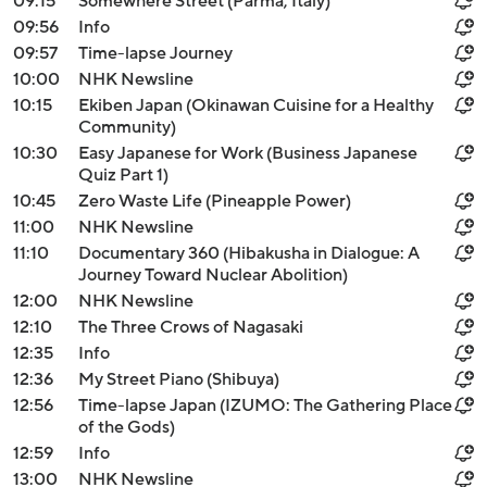
09:15
Somewhere Street (Parma, Italy)
09:56
Info
09:57
Time-lapse Journey
10:00
NHK Newsline
10:15
Ekiben Japan (Okinawan Cuisine for a Healthy
Community)
10:30
Easy Japanese for Work (Business Japanese
Quiz Part 1)
10:45
Zero Waste Life (Pineapple Power)
11:00
NHK Newsline
11:10
Documentary 360 (Hibakusha in Dialogue: A
Journey Toward Nuclear Abolition)
12:00
NHK Newsline
12:10
The Three Crows of Nagasaki
12:35
Info
12:36
My Street Piano (Shibuya)
12:56
Time-lapse Japan (IZUMO: The Gathering Place
of the Gods)
12:59
Info
13:00
NHK Newsline