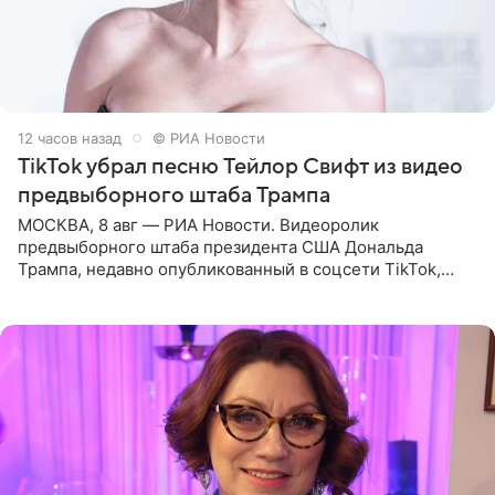
12 часов назад
© РИА Новости
TikTok убрал песню Тейлор Свифт из видео
предвыборного штаба Трампа
МОСКВА, 8 авг — РИА Новости. Видеоролик
предвыборного штаба президента США Дональда
Трампа, недавно опубликованный в соцсети TikTok,
остался без звуковой дорожки в виде песни August
(«Август») американской