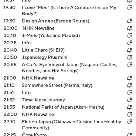
19:37
Info
19:40
I Love "Mee" (Is There A Creature Inside My
Body?)
19:50
Design Ah neo (Escape Routes)
20:00
NHK Newsline
20:10
J-Melo (Yuika and Madkid)
20:38
Info
20:40
Little Charo (S1 E19)
20:50
Japanology Plus mini
20:55
A Cat's-Eye View of Japan (Nagano: Castles,
Noodles, and Hot Springs)
21:00
NHK Newsline
21:10
Somewhere Street (Parma, Italy)
21:51
Info
21:52
Time-lapse Journey
21:55
National Parks of Japan (Akan-Mashu)
22:00
NHK Newsline
22:10
Ekiben Japan (Okinawan Cuisine for a Healthy
Community)
22:25
Core Kyoto