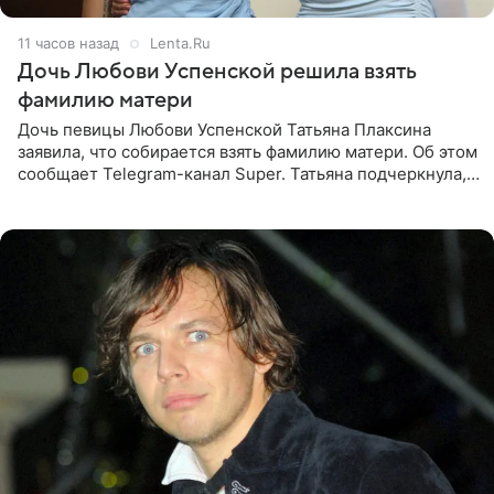
11 часов назад
Lenta.Ru
Дочь Любови Успенской решила взять
фамилию матери
Дочь певицы Любови Успенской Татьяна Плаксина
заявила, что собирается взять фамилию матери. Об этом
сообщает Telegram-канал Super. Татьяна подчеркнула,
что приняла решение о смене фамилии, поскольку
именно от