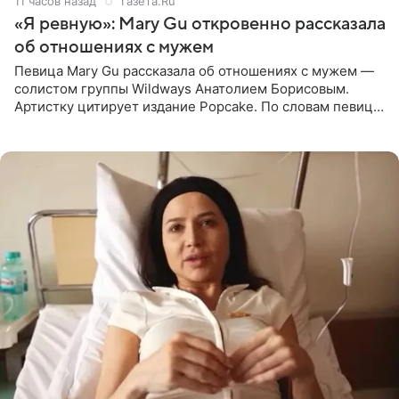
11 часов назад
Газета.Ru
«Я ревную»: Mary Gu откровенно рассказала
об отношениях с мужем
Певица Mary Gu рассказала об отношениях с мужем —
солистом группы Wildways Анатолием Борисовым.
Артистку цитирует издание Popcake. По словам певицы,
залог любви — это принять недостатки другого
человека. Также