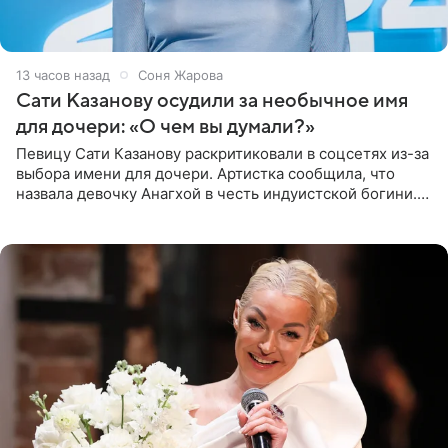
13 часов назад
Соня Жарова
Сати Казанову осудили за необычное имя
для дочери: «О чем вы думали?»
Певицу Сати Казанову раскритиковали в соцсетях из-за
выбора имени для дочери. Артистка сообщила, что
назвала девочку Анагхой в честь индуистской богини.
При этом исполнительница скрывала это имя от
поклонников