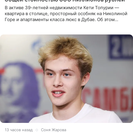
В активе 39-летней недвижимости Кети Топурии —
квартира в столице, просторный особняк на Николиной
Горе и апартаменты класса люкс в Дубае. Об этом
сообщает Telegram-канал «Звездач» в рубрике «По
домам». По
13 часов назад
Соня Жарова