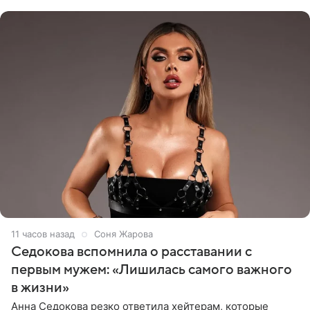
показала процесс снятия
11 часов назад
Соня Жарова
Седокова вспомнила о расставании с
первым мужем: «Лишилась самого важного
в жизни»
Анна Седокова резко ответила хейтерам, которые