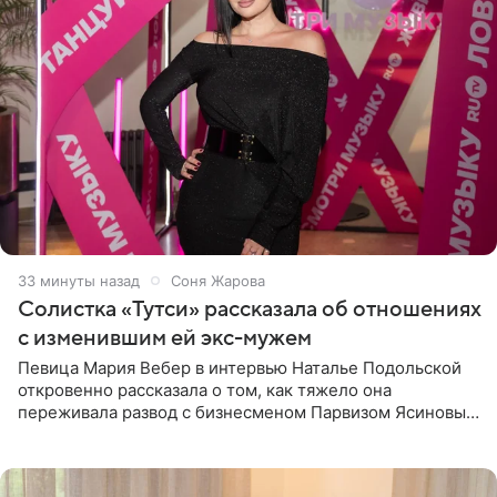
33 минуты назад
Соня Жарова
Солистка «Тутси» рассказала об отношениях
с изменившим ей экс-мужем
Певица Мария Вебер в интервью Наталье Подольской
откровенно рассказала о том, как тяжело она
переживала развод с бизнесменом Парвизом Ясиновым.
Артистка призналась, что измена бывшего супруга стала
для нее