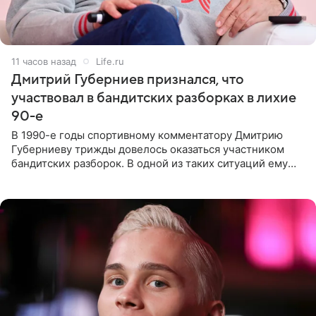
11 часов назад
Life.ru
Дмитрий Губерниев признался, что
участвовал в бандитских разборках в лихие
90-е
В 1990-е годы спортивному комментатору Дмитрию
Губерниеву трижды довелось оказаться участником
бандитских разборок. В одной из таких ситуаций ему
выдали тяжелый предмет и приказали вступить в драку,
однако он