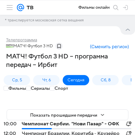
Фильмы онлайн
* транслируется московская сетка вещания
Телепрограмма
МАТЧ! Футбол 3 HD
(
Сменить регион
)
МАТЧ! Футбол 3 HD – программа
передач – Ирбит
Ср, 5
Чт, 6
Сегодня
Сб, 8
Вс
Фильмы
Сериалы
Спорт
Показать прошедшие передачи
10:00
Чемпионат Сербии. "Нови Пазар" - ОФК
12:00
Чемпионат Бразилии. Коритиба - Крузейро