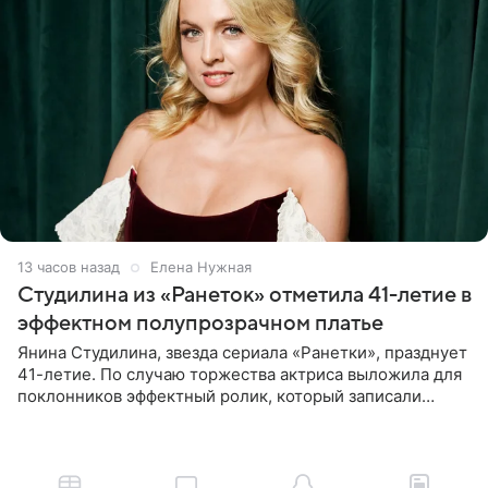
13 часов назад
Елена Нужная
Студилина из «Ранеток» отметила 41-летие в
эффектном полупрозрачном платье
Янина Студилина, звезда сериала «Ранетки», празднует
41-летие. По случаю торжества актриса выложила для
поклонников эффектный ролик, который записали
прошлой ночью. В кадре артистка предстала в
вечернем