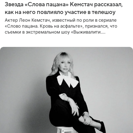
Звезда «Слова пацана» Кемстач рассказал,
как на него повлияло участие в телешоу
Актер Леон Кемстач, известный по роли в сериале
«Слово пацана. Кровь на асфальте», признался, что
съемки в экстремальном шоу «Выживалити.
Наследники» кардинально повлияли на его образ жизни.
Подробностями он