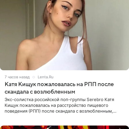
7 часов назад
Lenta.Ru
Катя Кищук пожаловалась на РПП после
скандала с возлюбленным
Экс-солистка российской поп-группы Serebro Катя
Кищук пожаловалась на расстройство пищевого
поведения (РПП) после скандала с возлюбленным,
популярным рэпером 9mice (настоящее имя — Сергей
Дмитриев).