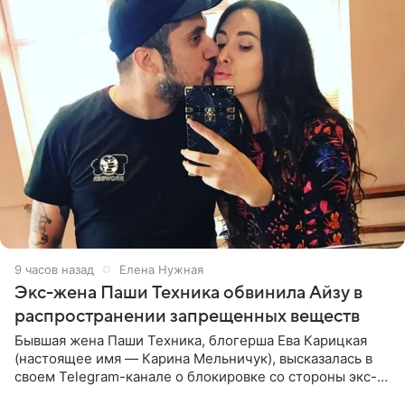
9 часов назад
Елена Нужная
Экс-жена Паши Техника обвинила Айзу в
распространении запрещенных веществ
Бывшая жена Паши Техника, блогерша Ева Карицкая
(настоящее имя — Карина Мельничук), высказалась в
своем Telegram-канале о блокировке со стороны экс-
супруги Гуфа Айзы-Лилуны Ай. Карицкая утверждает,