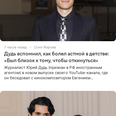
7 часов назад
Соня Жарова
Дудь вспомнил, как болел астмой в детстве:
«Был близок к тому, чтобы откинуться»
Журналист Юрий Дудь (признан в РФ иностранным
агентом) в новом выпуске своего YouTube-канала, где
он беседовал с кинокомпозитором Евгением
Гальпериным, поделился личной историей о борьбе с
бронхиальной астмой в