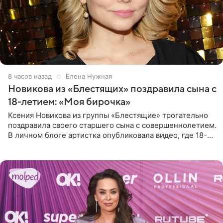
8 часов назад
Елена Нужная
Новикова из «Блестящих» поздравила сына с
18-летием: «Моя бирочка»
Ксения Новикова из группы «Блестящие» трогательно
поздравила своего старшего сына с совершеннолетием.
В личном блоге артистка опубликовала видео, где 18-
летний Мирон легко подхватил маму на руки и закружил
во