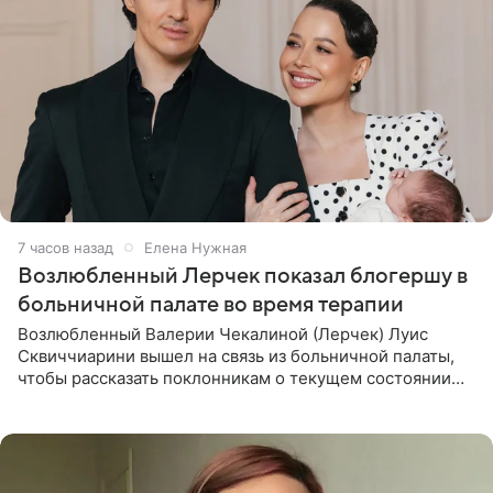
7 часов назад
Елена Нужная
Возлюбленный Лерчек показал блогершу в
больничной палате во время терапии
Возлюбленный Валерии Чекалиной (Лерчек) Луис
Сквиччиарини вышел на связь из больничной палаты,
чтобы рассказать поклонникам о текущем состоянии
блогерши. Он подтвердил, что основной курс
химиотерапии позади, но