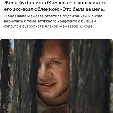
Жена футболиста Мамаева — о конфликте с
его экс-возлюбленной: «Это была ее цель»
Жена Павла Мамаева ответила подписчикам и снова
вернулась к теме затяжного конфликта с бывшей
супругой футболиста Аланой Мамаевой. В ходе
общения с аудиторией один из пользователей
признался, что раньше судил о