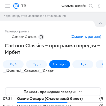
Фильмы онлайн
* транслируется московская сетка вещания
Телепрограмма
(
Сменить регион
)
Cartoon Classics
Cartoon Classics – программа передач –
Ирбит
Вт, 4
Ср, 5
Сегодня
Пт, 7
Сб
Фильмы
Сериалы
Спорт
Показать прошедшие передачи
07:31
Оазис Оскара (Счастливый билет)