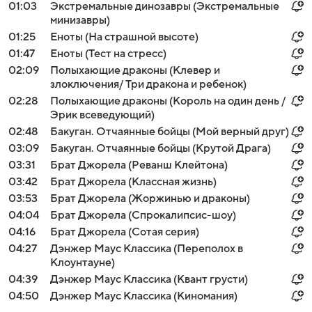
01:03
Экстремальные динозавры (Экстремальные
минизавры)
01:25
Еноты (На страшной высоте)
01:47
Еноты (Тест на стресс)
02:09
Полыхающие драконы (Клевер и
злоключения/ Три дракона и ребенок)
02:28
Полыхающие драконы (Король на один день /
Эрик всеведующий)
02:48
Бакуган. Отчаянные бойцы (Мой верный друг)
03:09
Бакуган. Отчаянные бойцы (Крутой Драга)
03:31
Брат Джорела (Реванш Клейтона)
03:42
Брат Джорела (Классная жизнь)
03:53
Брат Джорела (Жоржинью и драконы)
04:04
Брат Джорела (Спрокалипсис-шоу)
04:16
Брат Джорела (Сотая серия)
04:27
Дэнжер Маус Классика (Переполох в
Клоунтауне)
04:39
Дэнжер Маус Классика (Квант грусти)
04:50
Дэнжер Маус Классика (Киномания)