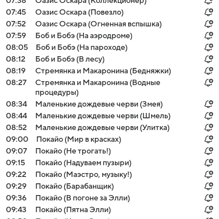
07:38
Оазис Оскара (Коллекционер)
07:45
Оазис Оскара (Повезло)
07:52
Оазис Оскара (Огненная вспышка)
07:59
Боб и Бобэ (На аэродроме)
08:05
Боб и Бобэ (На пароходе)
08:12
Боб и Бобэ (В лесу)
08:19
Стремянка и Макаронина (Бедняжки)
08:27
Стремянка и Макаронина (Водные
процедуры)
08:34
Маленькие дождевые черви (Змея)
08:44
Маленькие дождевые черви (Шмель)
08:52
Маленькие дождевые черви (Улитка)
09:00
Покайо (Мир в красках)
09:07
Покайо (Не трогать!)
09:15
Покайо (Надуваем пузыри)
09:22
Покайо (Маэстро, музыку!)
09:29
Покайо (Барабанщик)
09:36
Покайо (В погоне за Элли)
09:43
Покайо (Пятна Элли)