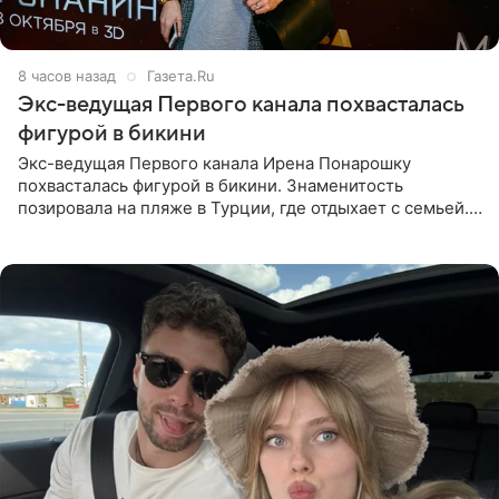
8 часов назад
Газета.Ru
Экс-ведущая Первого канала похвасталась
фигурой в бикини
Экс-ведущая Первого канала Ирена Понарошку
похвасталась фигурой в бикини. Знаменитость
позировала на пляже в Турции, где отдыхает с семьей.
Она поделилась кадрами с отдыха в Instagram (владелец
компания Meta