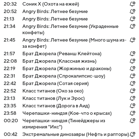
20:32
Соник Х (Охота на ежей)
20:52
Angry Birds: Летнее безумие
21:13
Angry Birds: Летнее безумие
21:34
Angry Birds: Летнее безумие (Украденные
конфеты)
21:45
Angry Birds: Летнее безумие (Много шума из-
за конфет)
21:57
Брат Джорела (Реванш Клейтона)
22:08
Брат Джорела (Классная жизнь)
22:19
Брат Джорела (Жоржинью и драконы)
22:31
Брат Джорела (Спрокалипсис-шоу)
22:42
Брат Джорела (Сотая серия)
22:52
Класс титанов (Око за око)
23:13
Класс титанов (Лук и Эрос)
23:35
Класс титанов (Дорога в Аид)
23:58
Черепашки-ниндзя (Кое-что о крысах)
00:20
Черепашки-ниндзя (Тинейджеры из
измирения "Икс")
00:42
Экстремальные динозавры (Нефть и рапторы)