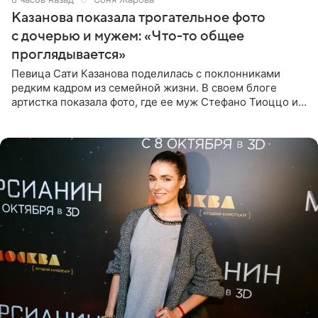
Казанова показала трогательное фото
с дочерью и мужем: «Что-то общее
проглядывается»
Певица Сати Казанова поделилась с поклонниками
редким кадром из семейной жизни. В своем блоге
артистка показала фото, где ее муж Стефано Тиоццо и
их маленькая дочь спят рядом. На снимке отец и
малышка лежат в