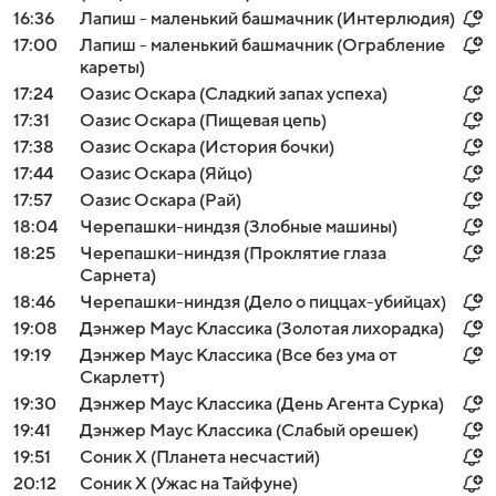
16:36
Лапиш - маленький башмачник (Интерлюдия)
17:00
Лапиш - маленький башмачник (Ограбление
кареты)
17:24
Оазис Оскара (Сладкий запах успеха)
17:31
Оазис Оскара (Пищевая цепь)
17:38
Оазис Оскара (История бочки)
17:44
Оазис Оскара (Яйцо)
17:57
Оазис Оскара (Рай)
18:04
Черепашки-ниндзя (Злобные машины)
18:25
Черепашки-ниндзя (Проклятие глаза
Сарнета)
18:46
Черепашки-ниндзя (Дело о пиццах-убийцах)
19:08
Дэнжер Маус Классика (Золотая лихорадка)
19:19
Дэнжер Маус Классика (Все без ума от
Скарлетт)
19:30
Дэнжер Маус Классика (День Агента Сурка)
19:41
Дэнжер Маус Классика (Слабый орешек)
19:51
Соник Х (Планета несчастий)
20:12
Соник Х (Ужас на Тайфуне)