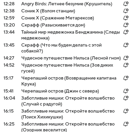
12:28
Angry Birds: Летнее безумие (Крушитель)
12:38
Соник Х (Взлом станции)
12:59
Соник Х (Сражение Метарексов)
13:20
Скрафф (Разыскивается дом)
13:44
Тайный мир медвежонка Бенджамина (Следы
медвежонка)
13:45
Скрафф (Что мы будем делать с этой
собакой?)
14:27
Чудесное путешествие Нильса (Лесной гном)
14:52
Чудесное путешествие Нильса (Зов диких
гусей)
15:17
Черепаший остров (Возвращение капитана
Крука)
15:41
Черепаший остров (Джин с севера)
16:04
Заботливые мишки: Откройте волшебство
(Случай с радугой)
16:15
Заботливые мишки: Откройте волшебство
(Поиск Хихикушки)
16:25
Заботливые мишки: Откройте волшебство
(Озорник веселится)