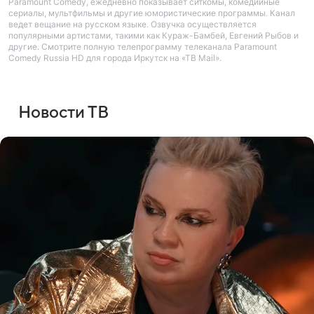
Paramount Comedy, ежедневно показывает ситкомы, комедийные
сериалы, мультфильмы и другие юмористические программы. Канал
ведет вещание на русском языке. Озвучка осуществляется
популярными артистами, такими как Кураж-Бамбей, Евгений Рыбов и
другие. Смотрите полную телепрограмму телеканала Paramount
Comedy Russia HD для города Иркутск на «ТВ Mail».
Новости ТВ