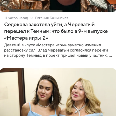
11 часов назад
Евгения Башинская
Седокова захотела уйти, а Череватый
перешел к Темным: что было в 9-м выпуске
«Мастера игры-2»
Девятый выпуск «Мастера игры» заметно изменил
расстановку сил. Влад Череватый согласился перейти
на сторону Темных, в проект пришел новый участник, а
Курбан Омаров и Анна Седокова оказались под таким
давлением.