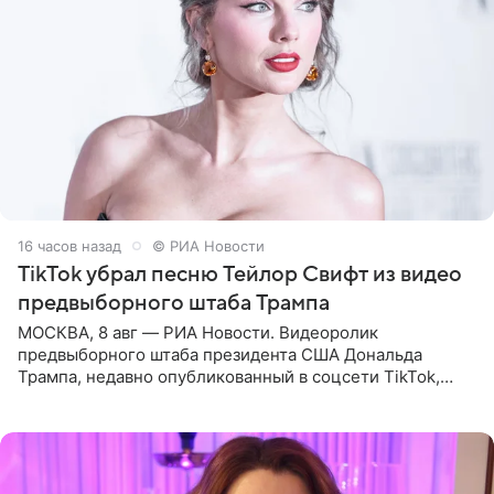
16 часов назад
© РИА Новости
TikTok убрал песню Тейлор Свифт из видео
предвыборного штаба Трампа
МОСКВА, 8 авг — РИА Новости. Видеоролик
предвыборного штаба президента США Дональда
Трампа, недавно опубликованный в соцсети TikTok,
остался без звуковой дорожки в виде песни August
(«Август») американской