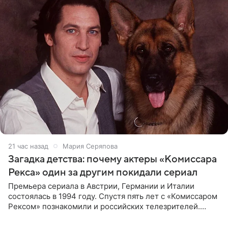
21 час назад
Мария Серяпова
Загадка детства: почему актеры «Комиссара
Рекса» один за другим покидали сериал
Премьера сериала в Австрии, Германии и Италии
состоялась в 1994 году. Спустя пять лет с «Комиссаром
Рексом» познакомили и российских телезрителей.
Необычайно умная собака мгновенно влюбляла в себя
публику. Но и