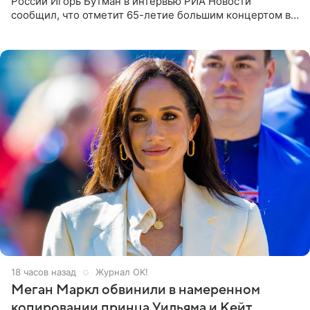
России Игорь Бутман в интервью РИА Новости
сообщил, что отметит 65-летие большим концертом в
Кремлевском дворце, а вместе с ним на сцену выйдут
его друзья —
18 часов назад
Журнал OK!
Меган Маркл обвинили в намеренном
копировании принца Уильяма и Кейт