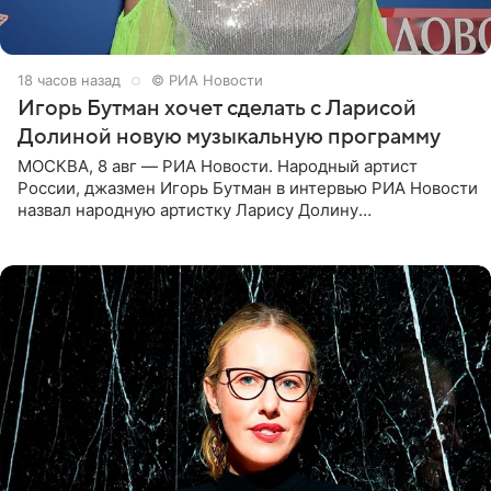
18 часов назад
© РИА Новости
Игорь Бутман хочет сделать с Ларисой
Долиной новую музыкальную программу
МОСКВА, 8 авг — РИА Новости. Народный артист
России, джазмен Игорь Бутман в интервью РИА Новости
назвал народную артистку Ларису Долину
великолепной певицей и рассказал о желании сделать с
ней новую совместную