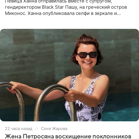
Певица Ханна отправилась вместе с супругом,
гендиректором Black Star Пашу, на греческий остров
Миконос. Ханна опубликовала селфи в зеркале и
призналась, что сейчас особенно довольна собой. По
словам певицы, она
22 часа назад
Соня Жарова
Жена Петросяна восхищение поклонников