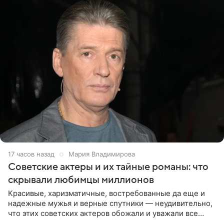
17 часов назад
Мария Владимирова
Советские актеры и их тайные романы: что
скрывали любимцы миллионов
Красивые, харизматичные, востребованные да еще и
надежные мужья и верные спутники — неудивительно,
что этих советских актеров обожали и уважали все
женщины большой страны, и наверняка не раз ставили