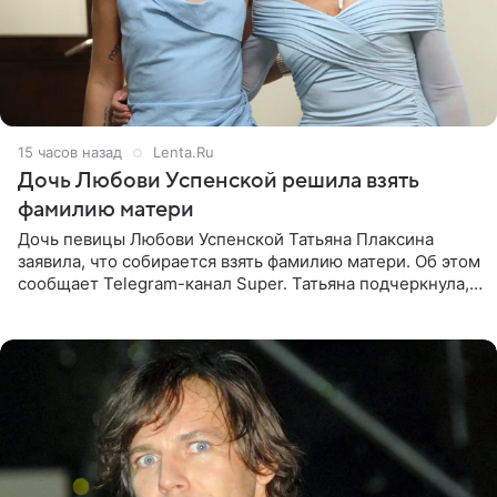
15 часов назад
Lenta.Ru
Дочь Любови Успенской решила взять
фамилию матери
Дочь певицы Любови Успенской Татьяна Плаксина
заявила, что собирается взять фамилию матери. Об этом
сообщает Telegram-канал Super. Татьяна подчеркнула,
что приняла решение о смене фамилии, поскольку
именно от