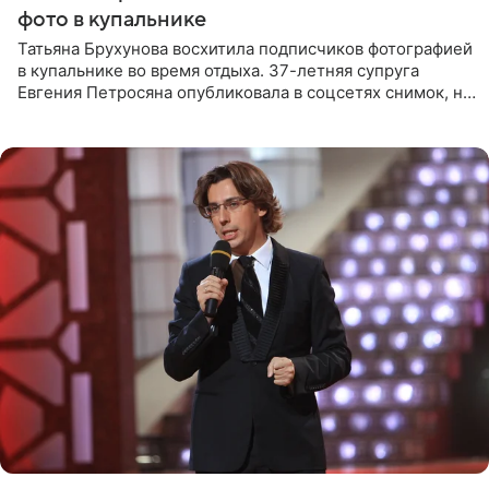
фото в купальнике
Татьяна Брухунова восхитила подписчиков фотографией
в купальнике во время отдыха. 37-летняя супруга
Евгения Петросяна опубликовала в соцсетях снимок, на
котором позирует у бассейна в белоснежном монокини
с