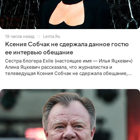
19 часов назад
Lenta.Ru
Ксения Собчак не сдержала данное гостю
ее интервью обещание
Сестра блогера Exile (настоящее имя — Илья Яцкевич)
Алина Яцкевич рассказала, что журналистка и
телеведущая Ксения Собчак не сдержала обещание,
которое дала ему во время интервью с ним. Об этом она
заявила в