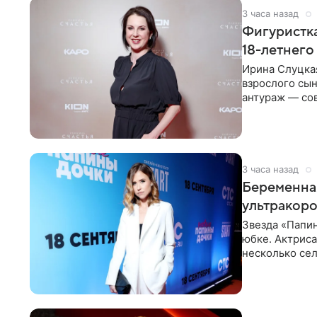
3 часа назад
Фигуристка
18-летнего
Ирина Слуцкая
взрослого сын
антураж — со
фигуристка
3 часа назад
Беременная
ультракор
Звезда «Папин
юбке. Актриса
несколько сел
социальной се