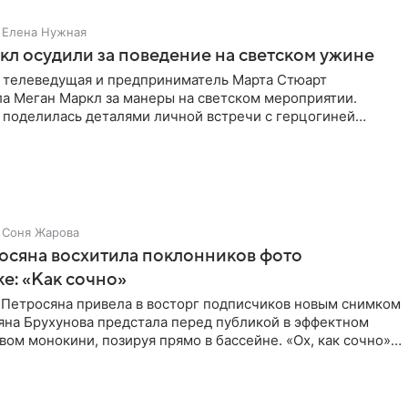
Елена Нужная
л осудили за поведение на светском ужине
 телеведущая и предприниматель Марта Стюарт
ла Меган Маркл за манеры на светском мероприятии.
 поделилась деталями личной встречи с герцогиней
ишет PageSix. По
Соня Жарова
осяна восхитила поклонников фото
ке: «Как сочно»
 Петросяна привела в восторг подписчиков новым снимком
ьяна Брухунова предстала перед публикой в эффектном
ом монокини, позируя прямо в бассейне. «Ох, как сочно»,