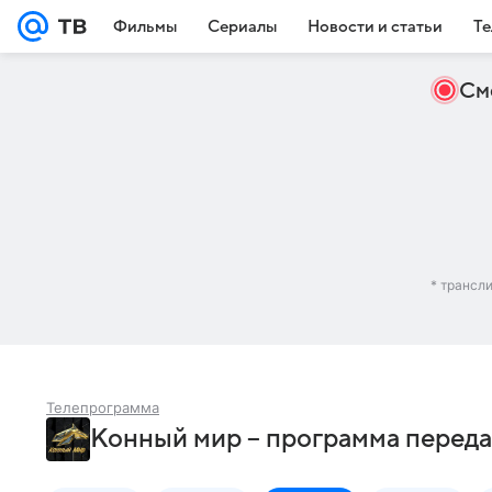
Фильмы
Сериалы
Новости и статьи
Те
См
* трансл
Телепрограмма
Конный мир – программа переда