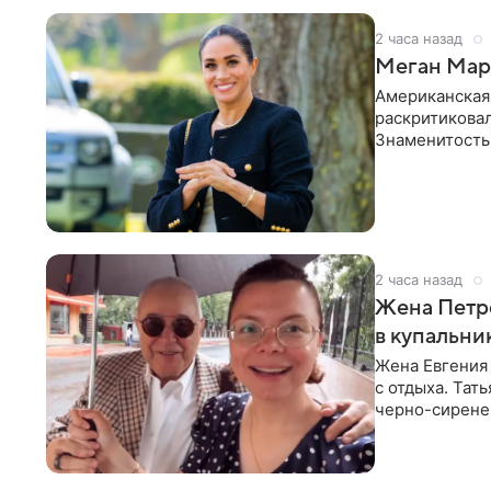
2 часа назад
Меган Марк
Американская
раскритикова
Знаменитость
Сассекской, п
2 часа назад
Жена Петр
в купальни
Жена Евгения
с отдыха. Тат
черно-сиренев
«Татьяна,