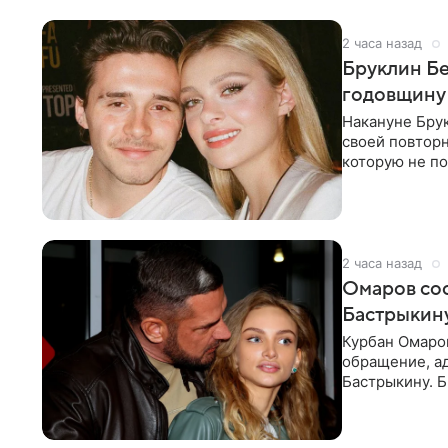
2 часа назад
Бруклин Бе
годовщину
Накануне Бру
своей повтор
которую не по
считает это
2 часа назад
Омаров соо
Бастрыкину
Курбан Омаро
обращение, а
Бастрыкину. 
в личном блог