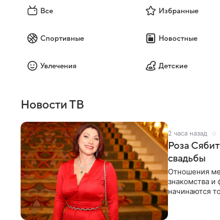
Все
Избранные
Спортивные
Новостные
Увлечения
Детские
Новости ТВ
2 часа назад
Роза Сябит
свадьбы
Отношения ме
знакомства и 
начинаются то
многого,