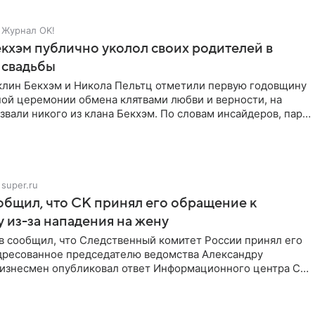
Журнал OK!
кхэм публично уколол своих родителей в
 свадьбы
клин Бекхэм и Никола Пельтц отметили первую годовщину
ной церемонии обмена клятвами любви и верности, на
звали никого из клана Бекхэм. По словам инсайдеров, пара
super.ru
бщил, что СК принял его обращение к
 из-за нападения на жену
в сообщил, что Следственный комитет России принял его
дресованное председателю ведомства Александру
Бизнесмен опубликовал ответ Информационного центра СК
е. В