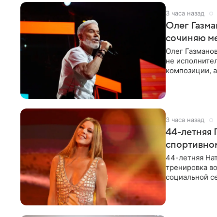
3 часа назад
Олег Газма
сочиняю м
Олег Газманов
не исполнител
композиции, а
музыканта,
3 часа назад
44-летняя 
спортивно
44-летняя Нат
тренировка во
социальной се
красном