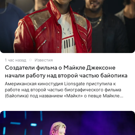
1 час назад
Известия
Создатели фильма о Майкле Джексоне
начали работу над второй частью байопика
Американская киностудия Lionsgate приступила к
работе над второй частью биографического фильма
(байопика) под названием «Майкл» о певце Майкле
Джексоне. Об этом 6 августа сообщил онлайн-ресурс
Deadline