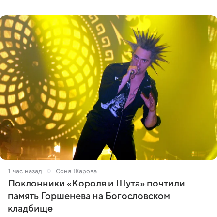
то впервые. Но у меня случилась необычная
“премьера”. Впервые в
1 час назад
Соня Жарова
Поклонники «Короля и Шута» почтили
память Горшенева на Богословском
кладбище