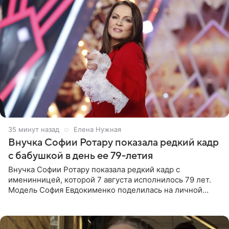
36 минут назад
Елена Нужная
Внучка Софии Ротару показала редкий кадр
с бабушкой в день ее 79-летия
Внучка Софии Ротару показала редкий кадр с
именинницей, которой 7 августа исполнилось 79 лет.
Модель София Евдокименко поделилась на личной
странице в социальной сети фотографией знаменитой
бабушки. На снимке