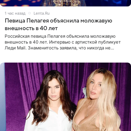
1 час назад
Lenta.Ru
Певица Пелагея объяснила моложавую
внешность в 40 лет
Российская певица Пелагея объяснила моложавую
внешность в 40 лет. Интервью с артисткой публикует
Леди Mail. Знаменитость заявила, что никогда не
прибегала к филлерам. При этом она регулярно
посещает