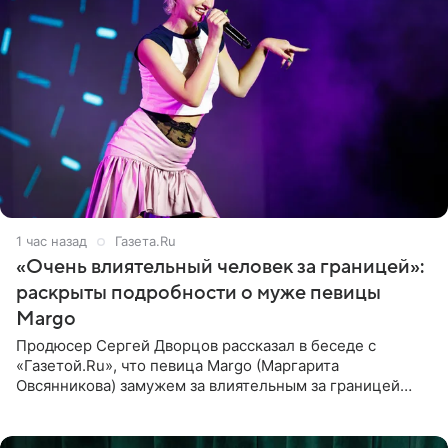
1 час назад
Газета.Ru
«Очень влиятельный человек за границей»:
раскрыты подробности о муже певицы
Margo
Продюсер Сергей Дворцов рассказал в беседе с
«Газетой.Ru», что певица Margo (Маргарита
Овсянникова) замужем за влиятельным за границей
бизнесменом. По словам Дворцова, о браке протеже
Филиппа Киркорова в