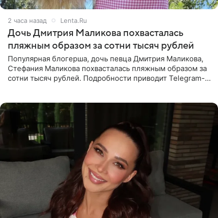
2 часа назад
Lenta.Ru
Дочь Дмитрия Маликова похвасталась
пляжным образом за сотни тысяч рублей
Популярная блогерша, дочь певца Дмитрия Маликова,
Стефания Маликова похвасталась пляжным образом за
сотни тысяч рублей. Подробности приводит Telegram-
канал «Звездач». Редакторы канала обратили внимание
на