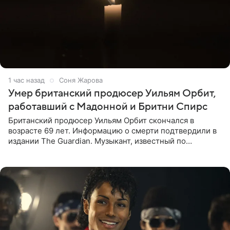
1 час назад
Соня Жарова
Умер британский продюсер Уильям Орбит,
работавший с Мадонной и Бритни Спирс
Британский продюсер Уильям Орбит скончался в
возрасте 69 лет. Информацию о смерти подтвердили в
издании The Guardian. Музыкант, известный по
сотрудничеству с Мадонной, Бритни Спирс и
коллективами Blur и U2,