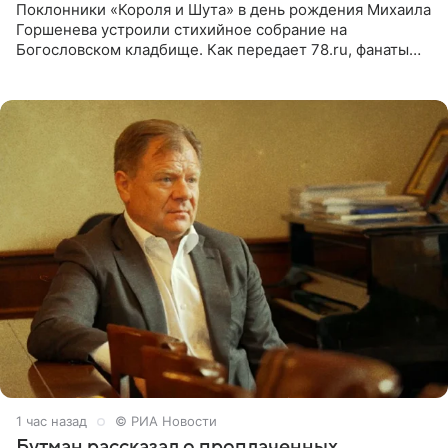
Поклонники «Короля и Шута» в день рождения Михаила
Горшенева устроили стихийное собрание на
Богословском кладбище. Как передает 78.ru, фанаты
пришли почтить память лидера коллектива, которому
сегодня могло бы
1 час назад
© РИА Новости
Бутман рассказал о проплаченных